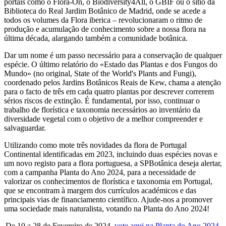
portais como o Flora-On, o Biodiversity4All, o GBIF ou o sítio da
Biblioteca do Real Jardim Botânico de Madrid, onde se acede a
todos os volumes da Flora iberica – revolucionaram o ritmo de
produção e acumulação de conhecimento sobre a nossa flora na
última década, alargando também a comunidade botânica.
Dar um nome é um passo necessário para a conservação de qualquer
espécie. O último relatório do «Estado das Plantas e dos Fungos do
Mundo» (no original, State of the World's Plants and Fungi),
coordenado pelos Jardins Botânicos Reais de Kew, chama a atenção
para o facto de três em cada quatro plantas por descrever correrem
sérios riscos de extinção. É fundamental, por isso, continuar o
trabalho de florística e taxonomia necessários ao inventário da
diversidade vegetal com o objetivo de a melhor compreender e
salvaguardar.
Utilizando como mote três novidades da flora de Portugal
Continental identificadas em 2023, incluindo duas espécies novas e
um novo registo para a flora portuguesa, a SPBotânica deseja alertar,
com a campanha Planta do Ano 2024, para a necessidade de
valorizar os conhecimentos de florística e taxonomia em Portugal,
que se encontram à margem dos currículos académicos e das
principais vias de financiamento científico. Ajude-nos a promover
uma sociedade mais naturalista, votando na Planta do Ano 2024!
De 10 a 28 de Fevereiro de 2024,
vote aqui na Planta do Ano 2024
.