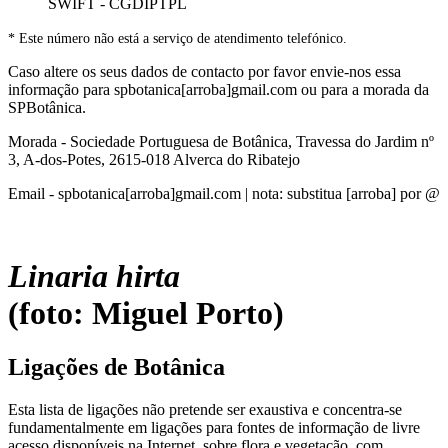
SWIFT - CGDIPTPL
* Este número não está a serviço de atendimento telefónico.
Caso altere os seus dados de contacto por favor envie-nos essa
informação para spbotanica[arroba]gmail.com ou para a morada da
SPBotânica.
Morada - Sociedade Portuguesa de Botânica, Travessa do Jardim nº
3, A-dos-Potes, 2615-018 Alverca do Ribatejo
Email - spbotanica[arroba]gmail.com | nota: substitua [arroba] por @
Linaria hirta
(foto: Miguel Porto)
Ligações de Botânica
Esta lista de ligações não pretende ser exaustiva e concentra-se
fundamentalmente em ligações para fontes de informação de livre
acesso disponíveis na Internet, sobre flora e vegetação, com