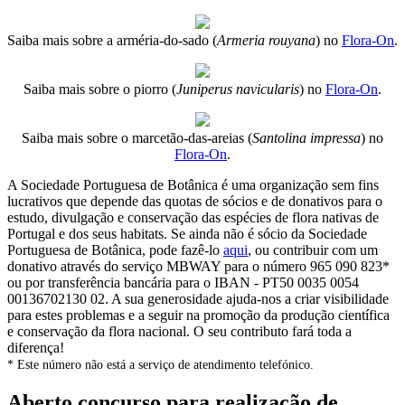
Saiba mais sobre a arméria-do-sado (
Armeria rouyana
) no
Flora-On
.
Saiba mais sobre o piorro (
Juniperus navicularis
) no
Flora-On
.
Saiba mais sobre o marcetão-das-areias (
Santolina impressa
) no
Flora-On
.
A Sociedade Portuguesa de Botânica é uma organização sem fins
lucrativos que depende das quotas de sócios e de donativos para o
estudo, divulgação e conservação das espécies de flora nativas de
Portugal e dos seus habitats. Se ainda não é sócio da Sociedade
Portuguesa de Botânica, pode fazê-lo
aqui
, ou contribuir com um
donativo através do serviço MBWAY para o número 965 090 823*
ou por transferência bancária para o IBAN - PT50 0035 0054
00136702130 02. A sua generosidade ajuda-nos a criar visibilidade
para estes problemas e a seguir na promoção da produção científica
e conservação da flora nacional. O seu contributo fará toda a
diferença!
* Este número não está a serviço de atendimento telefónico.
Aberto concurso para realização de