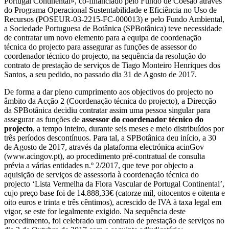
Portugal Continental», co-financiado pelo Fundo de Coesão através
do Programa Operacional Sustentabilidade e Eficiência no Uso de
Recursos (POSEUR-03-2215-FC-000013) e pelo Fundo Ambiental,
a Sociedade Portuguesa de Botânica (SPBotânica) teve necessidade
de contratar um novo elemento para a equipa de coordenação
técnica do projecto para assegurar as funções de assessor do
coordenador técnico do projecto, na sequência da resolução do
contrato de prestação de serviços de Tiago Monteiro Henriques dos
Santos, a seu pedido, no passado dia 31 de Agosto de 2017.
De forma a dar pleno cumprimento aos objectivos do projecto no
âmbito da Acção 2 (Coordenação técnica do projecto), a Direcção
da SPBotânica decidiu contratar assim uma pessoa singular para
assegurar as funções de
assessor do coordenador técnico do
projecto
, a tempo inteiro, durante seis meses e meio distribuídos por
três períodos descontínuos. Para tal, a SPBotânica deu início, a 30
de Agosto de 2017, através da plataforma electrónica acinGov
(www.acingov.pt), ao procedimento pré-contratual de consulta
prévia a várias entidades n.º 2/2017, que teve por objecto a
aquisição de serviços de assessoria à coordenação técnica do
projecto ‘Lista Vermelha da Flora Vascular de Portugal Continental’,
cujo preço base foi de 14.888,33€ (catorze mil, oitocentos e oitenta e
oito euros e trinta e três cêntimos), acrescido de IVA à taxa legal em
vigor, se este for legalmente exigido. Na sequência deste
procedimento, foi celebrado um contrato de prestação de serviços no