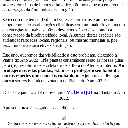
solares, em sítios de interesse botânico, são uma ameaça emergente à
conservação da flora única desta região.
Se é certo que temos de dinamizar estes territórios e ao mesmo
tempo combater as alterações climáticas com um maior investimento
em energias renováveis, não o deveremos fazer descurando a
conservação da biodiversidade local. Algumas destas espécies são
autênticas raridades locais, regionais, ou mesmo mundiais e, por
isso, muito mais suscetíveis à extinção.
Este ano, queremos dar visibilidade a este problema, elegendo a
Planta do Ano 2022. Três plantas carismáticas serão as nossas guias
para (re)descobrirmos e celebrarmos a flora do Alentejo Interior.
Ao
protegermos estas plantas, estamos a proteger o seu habitat e
outras espécies que com elas co-habitam.
Ajude-nos a divulgar
estes tesouros botânicos, votando na Planta do Ano 2022!
vote aqui
De 17 de janeiro a 14 de fevereiro,
na Planta do Ano
2022.
Apresentam-se de seguida as candidatas:
Saiba mais sobre a alcachofra-rasteira (
Cynara tournefortii
) no