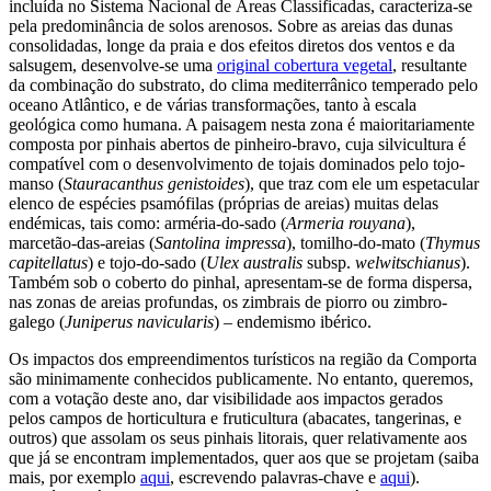
incluída no Sistema Nacional de Áreas Classificadas, caracteriza-se
pela predominância de solos arenosos. Sobre as areias das dunas
consolidadas, longe da praia e dos efeitos diretos dos ventos e da
salsugem, desenvolve-se uma
original cobertura vegetal
, resultante
da combinação do substrato, do clima mediterrânico temperado pelo
oceano Atlântico, e de várias transformações, tanto à escala
geológica como humana. A paisagem nesta zona é maioritariamente
composta por pinhais abertos de pinheiro-bravo, cuja silvicultura é
compatível com o desenvolvimento de tojais dominados pelo tojo-
manso (
Stauracanthus genistoides
), que traz com ele um espetacular
elenco de espécies psamófilas (próprias de areias) muitas delas
endémicas, tais como: arméria-do-sado (
Armeria rouyana
),
marcetão-das-areias (
Santolina impressa
), tomilho-do-mato (
Thymus
capitellatus
) e tojo-do-sado (
Ulex australis
subsp.
welwitschianus
).
Também sob o coberto do pinhal, apresentam-se de forma dispersa,
nas zonas de areias profundas, os zimbrais de piorro ou zimbro-
galego (
Juniperus navicularis
) – endemismo ibérico.
Os impactos dos empreendimentos turísticos na região da Comporta
são minimamente conhecidos publicamente. No entanto, queremos,
com a votação deste ano, dar visibilidade aos impactos gerados
pelos campos de horticultura e fruticultura (abacates, tangerinas, e
outros) que assolam os seus pinhais litorais, quer relativamente aos
que já se encontram implementados, quer aos que se projetam (saiba
mais, por exemplo
aqui
, escrevendo palavras-chave e
aqui
).