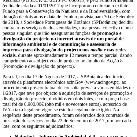
Recursos (POSEUR-03-2215-FC-000013) e pelo Fundo Ambiental
(entidade criada a 01/01/2017 que incorporou o entretanto extinto
Fundo para a Conservação da Natureza e da Biodiversidade), com
duração de dois anos e data de término prevista para 30 de Setembro
de 2018, a Sociedade Portuguesa de Botânica (SPBotânica) decidiu
contratar os serviços de duas entidades, uma pessoa colectiva e uma
pessoa singular, que irão assegurar as funções de
promoção e
divulgação do projecto na internet através de um portal de
informação ambiental e de comunicação e assessoria de
imprensa para divulgação do projecto nos
media
e nas redes
sociais
, durante aproximadamente 12 meses a tempo parcial, dando
cumprimento aos objectivos do projecto no âmbito da Acção 8
(Promoção e divulgação do projecto).
Para tal, no dia 17 de Agosto de 2017, a SPBotânica deu início,
através da plataforma electrónica acinGov (www.acingov.pt), ao
procedimento pré-contratual de consulta prévia a várias entidades n.º
1/2017, que teve por objecto a aquisição de serviços de promoção e
divulgação do projecto, divididos em dois lotes, e cujo preço base
total foi de 8.900,00€ (oito mil e novecentos euros), acrescido de
IVA à taxa legal em vigor, se este for legalmente exigido. Na
sequência deste procedimento, foram celebrados dois contratos de
prestação de serviços no dia 22 de Setembro de 2017, um por cada
lote, com os seguintes adjudicatários:
Naturlink - Informação Ambiental, S.A.
, para assegurar as