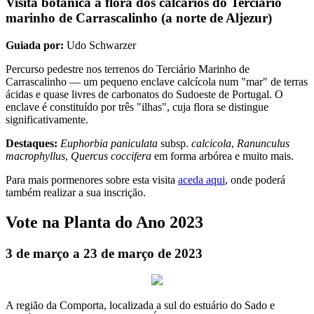
Visita botânica à flora dos calcários do Terciário
marinho de Carrascalinho (a norte de Aljezur)
Guiada por:
Udo Schwarzer
Percurso pedestre nos terrenos do Terciário Marinho de
Carrascalinho — um pequeno enclave calcícola num "mar" de terras
ácidas e quase livres de carbonatos do Sudoeste de Portugal. O
enclave é constituído por três "ilhas", cuja flora se distingue
significativamente.
Destaques:
Euphorbia paniculata
subsp.
calcicola
,
Ranunculus
macrophyllus
,
Quercus coccifera
em forma arbórea e muito mais.
Para mais pormenores sobre esta visita
aceda aqui
, onde poderá
também realizar a sua inscrição.
Vote na Planta do Ano 2023
3 de março a 23 de março de 2023
A região da Comporta, localizada a sul do estuário do Sado e