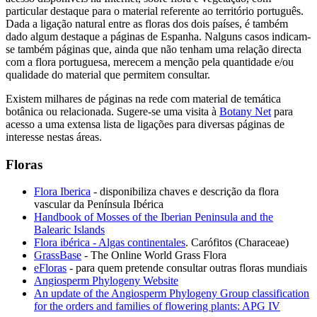
particular destaque para o material referente ao território português.
Dada a ligação natural entre as floras dos dois países, é também
dado algum destaque a páginas de Espanha. Nalguns casos indicam-
se também páginas que, ainda que não tenham uma relação directa
com a flora portuguesa, merecem a menção pela quantidade e/ou
qualidade do material que permitem consultar.
Existem milhares de páginas na rede com material de temática
botânica ou relacionada. Sugere-se uma visita à
Botany Net
para
acesso a uma extensa lista de ligações para diversas páginas de
interesse nestas áreas.
Floras
Flora Iberica
- disponibiliza chaves e descrição da flora
vascular da Península Ibérica
Handbook of Mosses of the Iberian Peninsula and the
Balearic Islands
Flora ibérica - Algas continentales
. Carófitos (Characeae)
GrassBase
- The Online World Grass Flora
eFloras
- para quem pretende consultar outras floras mundiais
Angiosperm Phylogeny Website
An update of the Angiosperm Phylogeny Group classification
for the orders and families of flowering plants: APG IV