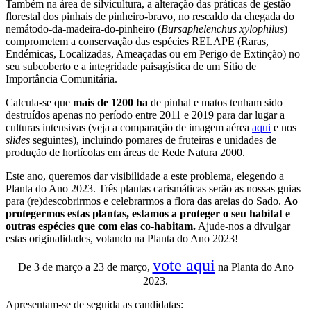
Também na área de silvicultura, a alteração das práticas de gestão
florestal dos pinhais de pinheiro-bravo, no rescaldo da chegada do
nemátodo-da-madeira-do-pinheiro (
Bursaphelenchus xylophilus
)
comprometem a conservação das espécies RELAPE (Raras,
Endémicas, Localizadas, Ameaçadas ou em Perigo de Extinção) no
seu subcoberto e a integridade paisagística de um Sítio de
Importância Comunitária.
Calcula-se que
mais de 1200 ha
de pinhal e matos tenham sido
destruídos apenas no período entre 2011 e 2019 para dar lugar a
culturas intensivas (veja a comparação de imagem aérea
aqui
e nos
slides
seguintes), incluindo pomares de fruteiras e unidades de
produção de hortícolas em áreas de Rede Natura 2000.
Este ano, queremos dar visibilidade a este problema, elegendo a
Planta do Ano 2023. Três plantas carismáticas serão as nossas guias
para (re)descobrirmos e celebrarmos a flora das areias do Sado.
Ao
protegermos estas plantas, estamos a proteger o seu habitat e
outras espécies que com elas co-habitam.
Ajude-nos a divulgar
estas originalidades, votando na Planta do Ano 2023!
vote aqui
De 3 de março a 23 de março,
na Planta do Ano
2023.
Apresentam-se de seguida as candidatas: