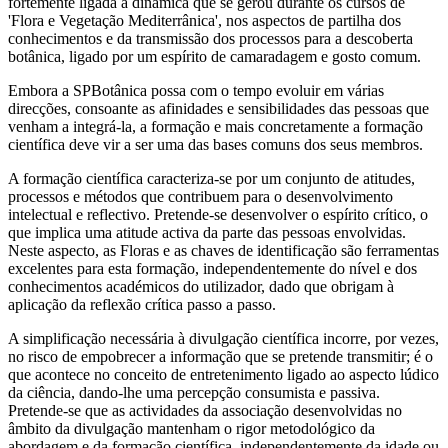
fortemente ligada à dinâmica que se gerou durante os cursos de
'Flora e Vegetação Mediterrânica', nos aspectos de partilha dos
conhecimentos e da transmissão dos processos para a descoberta
botânica, ligado por um espírito de camaradagem e gosto comum.
Embora a SPBotânica possa com o tempo evoluir em várias
direcções, consoante as afinidades e sensibilidades das pessoas que
venham a integrá-la, a formação e mais concretamente a formação
científica deve vir a ser uma das bases comuns dos seus membros.
A formação científica caracteriza-se por um conjunto de atitudes,
processos e métodos que contribuem para o desenvolvimento
intelectual e reflectivo. Pretende-se desenvolver o espírito crítico, o
que implica uma atitude activa da parte das pessoas envolvidas.
Neste aspecto, as Floras e as chaves de identificação são ferramentas
excelentes para esta formação, independentemente do nível e dos
conhecimentos académicos do utilizador, dado que obrigam à
aplicação da reflexão crítica passo a passo.
A simplificação necessária à divulgação científica incorre, por vezes,
no risco de empobrecer a informação que se pretende transmitir; é o
que acontece no conceito de entretenimento ligado ao aspecto lúdico
da ciência, dando-lhe uma percepção consumista e passiva.
Pretende-se que as actividades da associação desenvolvidas no
âmbito da divulgação mantenham o rigor metodológico da
abordagem e da formação científica, independentemente da idade ou