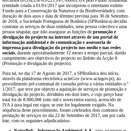
Recursos (POSEUR-03-2215-FC-000013) e pelo Fundo Ambiental
(entidade criada a 01/01/2017 que incorporou o entretanto extinto
Fundo para a Conservação da Natureza e da Biodiversidade), com
duração de dois anos e data de término prevista para 30 de Setembro
de 2018, a Sociedade Portuguesa de Botânica (SPBotânica) decidiu
contratar os serviços de duas entidades, uma pessoa colectiva e uma
pessoa singular, que irão assegurar as funções de
promoção e
divulgação do projecto na internet através de um portal de
informação ambiental e de comunicação e assessoria de
imprensa para divulgação do projecto nos
media
e nas redes
sociais
, durante aproximadamente 12 meses a tempo parcial, dando
cumprimento aos objectivos do projecto no âmbito da Acção 8
(Promoção e divulgação do projecto).
Para tal, no dia 17 de Agosto de 2017, a SPBotânica deu início,
através da plataforma electrónica acinGov (www.acingov.pt), ao
procedimento pré-contratual de consulta prévia a várias entidades n.º
1/2017, que teve por objecto a aquisição de serviços de promoção e
divulgação do projecto, divididos em dois lotes, e cujo preço base
total foi de 8.900,00€ (oito mil e novecentos euros), acrescido de
IVA à taxa legal em vigor, se este for legalmente exigido. Na
sequência deste procedimento, foram celebrados dois contratos de
prestação de serviços no dia 22 de Setembro de 2017, um por cada
lote, com os seguintes adjudicatários:
Naturlink - Informação Ambiental, S.A.
, para assegurar as