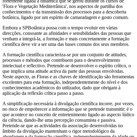
fortemente ligada à dinâmica que se gerou durante os cursos de
'Flora e Vegetação Mediterrânica', nos aspectos de partilha dos
conhecimentos e da transmissão dos processos para a descoberta
botânica, ligado por um espírito de camaradagem e gosto comum.
Embora a SPBotânica possa com o tempo evoluir em várias
direcções, consoante as afinidades e sensibilidades das pessoas que
venham a integrá-la, a formação e mais concretamente a formação
científica deve vir a ser uma das bases comuns dos seus membros.
A formação científica caracteriza-se por um conjunto de atitudes,
processos e métodos que contribuem para o desenvolvimento
intelectual e reflectivo. Pretende-se desenvolver o espírito crítico, o
que implica uma atitude activa da parte das pessoas envolvidas.
Neste aspecto, as Floras e as chaves de identificação são ferramentas
excelentes para esta formação, independentemente do nível e dos
conhecimentos académicos do utilizador, dado que obrigam à
aplicação da reflexão crítica passo a passo.
A simplificação necessária à divulgação científica incorre, por vezes,
no risco de empobrecer a informação que se pretende transmitir; é o
que acontece no conceito de entretenimento ligado ao aspecto lúdico
da ciência, dando-lhe uma percepção consumista e passiva.
Pretende-se que as actividades da associação desenvolvidas no
âmbito da divulgação mantenham o rigor metodológico da
abordagem e da formação científica, independentemente da idade ou