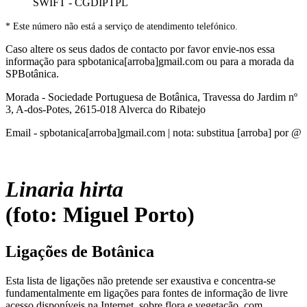
SWIFT - CGDIPTPL
* Este número não está a serviço de atendimento telefónico.
Caso altere os seus dados de contacto por favor envie-nos essa
informação para spbotanica[arroba]gmail.com ou para a morada da
SPBotânica.
Morada - Sociedade Portuguesa de Botânica, Travessa do Jardim nº
3, A-dos-Potes, 2615-018 Alverca do Ribatejo
Email - spbotanica[arroba]gmail.com | nota: substitua [arroba] por @
Linaria hirta
(foto: Miguel Porto)
Ligações de Botânica
Esta lista de ligações não pretende ser exaustiva e concentra-se
fundamentalmente em ligações para fontes de informação de livre
acesso disponíveis na Internet, sobre flora e vegetação, com