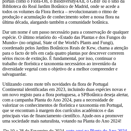
portais como o Flora-On, o Biodiversity4All, o GBIF ou o sítio da
Biblioteca do Real Jardim Botânico de Madrid, onde se acede a
todos os volumes da Flora iberica – revolucionaram o ritmo de
produção e acumulação de conhecimento sobre a nossa flora na
última década, alargando também a comunidade botânica.
Dar um nome é um passo necessário para a conservação de qualquer
espécie. O último relatório do «Estado das Plantas e dos Fungos do
Mundo» (no original, State of the World's Plants and Fungi),
coordenado pelos Jardins Botânicos Reais de Kew, chama a atenção
para o facto de três em cada quatro plantas por descrever correrem
sérios riscos de extinção. É fundamental, por isso, continuar o
trabalho de florística e taxonomia necessários ao inventário da
diversidade vegetal com o objetivo de a melhor compreender e
salvaguardar.
Utilizando como mote três novidades da flora de Portugal
Continental identificadas em 2023, incluindo duas espécies novas e
um novo registo para a flora portuguesa, a SPBotânica deseja alertar,
com a campanha Planta do Ano 2024, para a necessidade de
valorizar os conhecimentos de florística e taxonomia em Portugal,
que se encontram à margem dos currículos académicos e das
principais vias de financiamento científico. Ajude-nos a promover
uma sociedade mais naturalista, votando na Planta do Ano 2024!
De 10 a 28 de Fevereiro de 2024,
vote aqui na Planta do Ano 2024
.