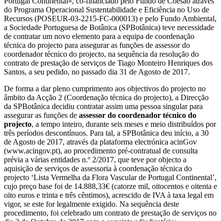
Portugal Continental», co-financiado pelo Fundo de Coesão através
do Programa Operacional Sustentabilidade e Eficiência no Uso de
Recursos (POSEUR-03-2215-FC-000013) e pelo Fundo Ambiental,
a Sociedade Portuguesa de Botânica (SPBotânica) teve necessidade
de contratar um novo elemento para a equipa de coordenação
técnica do projecto para assegurar as funções de assessor do
coordenador técnico do projecto, na sequência da resolução do
contrato de prestação de serviços de Tiago Monteiro Henriques dos
Santos, a seu pedido, no passado dia 31 de Agosto de 2017.
De forma a dar pleno cumprimento aos objectivos do projecto no
âmbito da Acção 2 (Coordenação técnica do projecto), a Direcção
da SPBotânica decidiu contratar assim uma pessoa singular para
assegurar as funções de
assessor do coordenador técnico do
projecto
, a tempo inteiro, durante seis meses e meio distribuídos por
três períodos descontínuos. Para tal, a SPBotânica deu início, a 30
de Agosto de 2017, através da plataforma electrónica acinGov
(www.acingov.pt), ao procedimento pré-contratual de consulta
prévia a várias entidades n.º 2/2017, que teve por objecto a
aquisição de serviços de assessoria à coordenação técnica do
projecto ‘Lista Vermelha da Flora Vascular de Portugal Continental’,
cujo preço base foi de 14.888,33€ (catorze mil, oitocentos e oitenta e
oito euros e trinta e três cêntimos), acrescido de IVA à taxa legal em
vigor, se este for legalmente exigido. Na sequência deste
procedimento, foi celebrado um contrato de prestação de serviços no