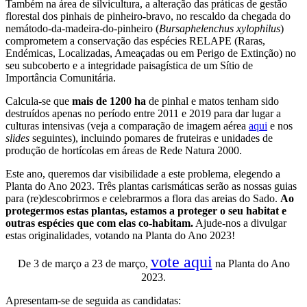
Também na área de silvicultura, a alteração das práticas de gestão
florestal dos pinhais de pinheiro-bravo, no rescaldo da chegada do
nemátodo-da-madeira-do-pinheiro (
Bursaphelenchus xylophilus
)
comprometem a conservação das espécies RELAPE (Raras,
Endémicas, Localizadas, Ameaçadas ou em Perigo de Extinção) no
seu subcoberto e a integridade paisagística de um Sítio de
Importância Comunitária.
Calcula-se que
mais de 1200 ha
de pinhal e matos tenham sido
destruídos apenas no período entre 2011 e 2019 para dar lugar a
culturas intensivas (veja a comparação de imagem aérea
aqui
e nos
slides
seguintes), incluindo pomares de fruteiras e unidades de
produção de hortícolas em áreas de Rede Natura 2000.
Este ano, queremos dar visibilidade a este problema, elegendo a
Planta do Ano 2023. Três plantas carismáticas serão as nossas guias
para (re)descobrirmos e celebrarmos a flora das areias do Sado.
Ao
protegermos estas plantas, estamos a proteger o seu habitat e
outras espécies que com elas co-habitam.
Ajude-nos a divulgar
estas originalidades, votando na Planta do Ano 2023!
vote aqui
De 3 de março a 23 de março,
na Planta do Ano
2023.
Apresentam-se de seguida as candidatas: