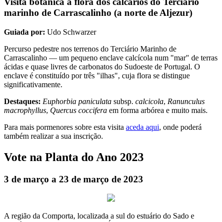
Visita botânica à flora dos calcários do Terciário
marinho de Carrascalinho (a norte de Aljezur)
Guiada por:
Udo Schwarzer
Percurso pedestre nos terrenos do Terciário Marinho de
Carrascalinho — um pequeno enclave calcícola num "mar" de terras
ácidas e quase livres de carbonatos do Sudoeste de Portugal. O
enclave é constituído por três "ilhas", cuja flora se distingue
significativamente.
Destaques:
Euphorbia paniculata
subsp.
calcicola
,
Ranunculus
macrophyllus
,
Quercus coccifera
em forma arbórea e muito mais.
Para mais pormenores sobre esta visita
aceda aqui
, onde poderá
também realizar a sua inscrição.
Vote na Planta do Ano 2023
3 de março a 23 de março de 2023
A região da Comporta, localizada a sul do estuário do Sado e