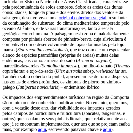
incluída no Sistema Nacional de Áreas Classificadas, caracteriza-se
pela predominância de solos arenosos. Sobre as areias das dunas
consolidadas, longe da praia e dos efeitos diretos dos ventos e da
salsugem, desenvolve-se uma
original cobertura vegetal
, resultante
da combinação do substrato, do clima mediterrânico temperado pelo
oceano Atlântico, e de várias transformações, tanto à escala
geológica como humana. A paisagem nesta zona é maioritariamente
composta por pinhais abertos de pinheiro-bravo, cuja silvicultura é
compatível com o desenvolvimento de tojais dominados pelo tojo-
manso (
Stauracanthus genistoides
), que traz com ele um espetacular
elenco de espécies psamófilas (próprias de areias) muitas delas
endémicas, tais como: arméria-do-sado (
Armeria rouyana
),
marcetão-das-areias (
Santolina impressa
), tomilho-do-mato (
Thymus
capitellatus
) e tojo-do-sado (
Ulex australis
subsp.
welwitschianus
).
Também sob o coberto do pinhal, apresentam-se de forma dispersa,
nas zonas de areias profundas, os zimbrais de piorro ou zimbro-
galego (
Juniperus navicularis
) – endemismo ibérico.
Os impactos dos empreendimentos turísticos na região da Comporta
são minimamente conhecidos publicamente. No entanto, queremos,
com a votação deste ano, dar visibilidade aos impactos gerados
pelos campos de horticultura e fruticultura (abacates, tangerinas, e
outros) que assolam os seus pinhais litorais, quer relativamente aos
que já se encontram implementados, quer aos que se projetam (saiba
mais, por exemplo
aqui
, escrevendo palavras-chave e
aqui
).