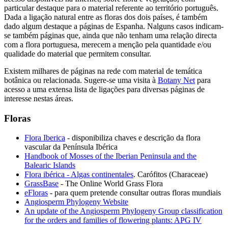
particular destaque para o material referente ao território português.
Dada a ligação natural entre as floras dos dois países, é também
dado algum destaque a páginas de Espanha. Nalguns casos indicam-
se também páginas que, ainda que não tenham uma relação directa
com a flora portuguesa, merecem a menção pela quantidade e/ou
qualidade do material que permitem consultar.
Existem milhares de páginas na rede com material de temática
botânica ou relacionada. Sugere-se uma visita à
Botany Net
para
acesso a uma extensa lista de ligações para diversas páginas de
interesse nestas áreas.
Floras
Flora Iberica
- disponibiliza chaves e descrição da flora
vascular da Península Ibérica
Handbook of Mosses of the Iberian Peninsula and the
Balearic Islands
Flora ibérica - Algas continentales
. Carófitos (Characeae)
GrassBase
- The Online World Grass Flora
eFloras
- para quem pretende consultar outras floras mundiais
Angiosperm Phylogeny Website
An update of the Angiosperm Phylogeny Group classification
for the orders and families of flowering plants: APG IV