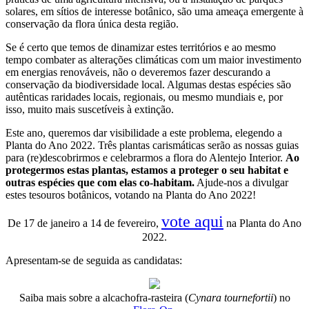
solares, em sítios de interesse botânico, são uma ameaça emergente à
conservação da flora única desta região.
Se é certo que temos de dinamizar estes territórios e ao mesmo
tempo combater as alterações climáticas com um maior investimento
em energias renováveis, não o deveremos fazer descurando a
conservação da biodiversidade local. Algumas destas espécies são
autênticas raridades locais, regionais, ou mesmo mundiais e, por
isso, muito mais suscetíveis à extinção.
Este ano, queremos dar visibilidade a este problema, elegendo a
Planta do Ano 2022. Três plantas carismáticas serão as nossas guias
para (re)descobrirmos e celebrarmos a flora do Alentejo Interior.
Ao
protegermos estas plantas, estamos a proteger o seu habitat e
outras espécies que com elas co-habitam.
Ajude-nos a divulgar
estes tesouros botânicos, votando na Planta do Ano 2022!
vote aqui
De 17 de janeiro a 14 de fevereiro,
na Planta do Ano
2022.
Apresentam-se de seguida as candidatas:
Saiba mais sobre a alcachofra-rasteira (
Cynara tournefortii
) no