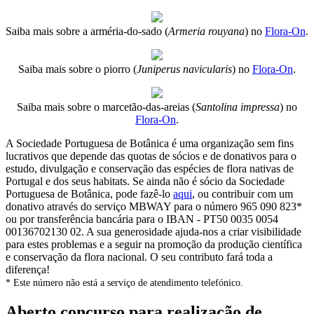
Saiba mais sobre a arméria-do-sado (
Armeria rouyana
) no
Flora-On
.
Saiba mais sobre o piorro (
Juniperus navicularis
) no
Flora-On
.
Saiba mais sobre o marcetão-das-areias (
Santolina impressa
) no
Flora-On
.
A Sociedade Portuguesa de Botânica é uma organização sem fins
lucrativos que depende das quotas de sócios e de donativos para o
estudo, divulgação e conservação das espécies de flora nativas de
Portugal e dos seus habitats. Se ainda não é sócio da Sociedade
Portuguesa de Botânica, pode fazê-lo
aqui
, ou contribuir com um
donativo através do serviço MBWAY para o número 965 090 823*
ou por transferência bancária para o IBAN - PT50 0035 0054
00136702130 02. A sua generosidade ajuda-nos a criar visibilidade
para estes problemas e a seguir na promoção da produção científica
e conservação da flora nacional. O seu contributo fará toda a
diferença!
* Este número não está a serviço de atendimento telefónico.
Aberto concurso para realização de