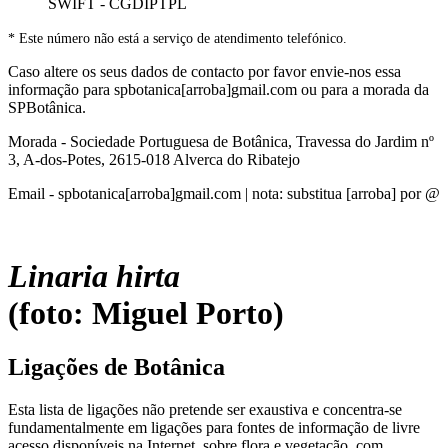
SWIFT - CGDIPTPL
* Este número não está a serviço de atendimento telefónico.
Caso altere os seus dados de contacto por favor envie-nos essa
informação para spbotanica[arroba]gmail.com ou para a morada da
SPBotânica.
Morada - Sociedade Portuguesa de Botânica, Travessa do Jardim nº
3, A-dos-Potes, 2615-018 Alverca do Ribatejo
Email - spbotanica[arroba]gmail.com | nota: substitua [arroba] por @
Linaria hirta
(foto: Miguel Porto)
Ligações de Botânica
Esta lista de ligações não pretende ser exaustiva e concentra-se
fundamentalmente em ligações para fontes de informação de livre
acesso disponíveis na Internet, sobre flora e vegetação, com