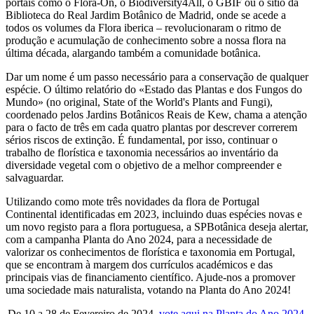
portais como o Flora-On, o Biodiversity4All, o GBIF ou o sítio da
Biblioteca do Real Jardim Botânico de Madrid, onde se acede a
todos os volumes da Flora iberica – revolucionaram o ritmo de
produção e acumulação de conhecimento sobre a nossa flora na
última década, alargando também a comunidade botânica.
Dar um nome é um passo necessário para a conservação de qualquer
espécie. O último relatório do «Estado das Plantas e dos Fungos do
Mundo» (no original, State of the World's Plants and Fungi),
coordenado pelos Jardins Botânicos Reais de Kew, chama a atenção
para o facto de três em cada quatro plantas por descrever correrem
sérios riscos de extinção. É fundamental, por isso, continuar o
trabalho de florística e taxonomia necessários ao inventário da
diversidade vegetal com o objetivo de a melhor compreender e
salvaguardar.
Utilizando como mote três novidades da flora de Portugal
Continental identificadas em 2023, incluindo duas espécies novas e
um novo registo para a flora portuguesa, a SPBotânica deseja alertar,
com a campanha Planta do Ano 2024, para a necessidade de
valorizar os conhecimentos de florística e taxonomia em Portugal,
que se encontram à margem dos currículos académicos e das
principais vias de financiamento científico. Ajude-nos a promover
uma sociedade mais naturalista, votando na Planta do Ano 2024!
De 10 a 28 de Fevereiro de 2024,
vote aqui na Planta do Ano 2024
.