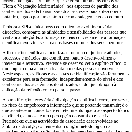
fortemente ligada à dinâmica que se gerou durante os cursos de
'Flora e Vegetação Mediterrânica', nos aspectos de partilha dos
conhecimentos e da transmissão dos processos para a descoberta
botânica, ligado por um espírito de camaradagem e gosto comum.
Embora a SPBotânica possa com o tempo evoluir em várias
direcções, consoante as afinidades e sensibilidades das pessoas que
venham a integrá-la, a formação e mais concretamente a formação
científica deve vir a ser uma das bases comuns dos seus membros.
A formação científica caracteriza-se por um conjunto de atitudes,
processos e métodos que contribuem para o desenvolvimento
intelectual e reflectivo. Pretende-se desenvolver o espírito crítico, o
que implica uma atitude activa da parte das pessoas envolvidas.
Neste aspecto, as Floras e as chaves de identificação são ferramentas
excelentes para esta formação, independentemente do nível e dos
conhecimentos académicos do utilizador, dado que obrigam à
aplicação da reflexão crítica passo a passo.
A simplificação necessária à divulgação científica incorre, por vezes,
no risco de empobrecer a informação que se pretende transmitir; é o
que acontece no conceito de entretenimento ligado ao aspecto lúdico
da ciência, dando-lhe uma percepção consumista e passiva.
Pretende-se que as actividades da associação desenvolvidas no
âmbito da divulgação mantenham o rigor metodológico da
abordagem e da formação científica, independentemente da idade ou