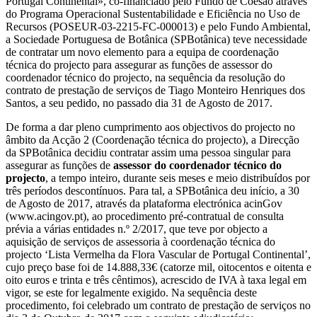
Portugal Continental», co-financiado pelo Fundo de Coesão através
do Programa Operacional Sustentabilidade e Eficiência no Uso de
Recursos (POSEUR-03-2215-FC-000013) e pelo Fundo Ambiental,
a Sociedade Portuguesa de Botânica (SPBotânica) teve necessidade
de contratar um novo elemento para a equipa de coordenação
técnica do projecto para assegurar as funções de assessor do
coordenador técnico do projecto, na sequência da resolução do
contrato de prestação de serviços de Tiago Monteiro Henriques dos
Santos, a seu pedido, no passado dia 31 de Agosto de 2017.
De forma a dar pleno cumprimento aos objectivos do projecto no
âmbito da Acção 2 (Coordenação técnica do projecto), a Direcção
da SPBotânica decidiu contratar assim uma pessoa singular para
assegurar as funções de
assessor do coordenador técnico do
projecto
, a tempo inteiro, durante seis meses e meio distribuídos por
três períodos descontínuos. Para tal, a SPBotânica deu início, a 30
de Agosto de 2017, através da plataforma electrónica acinGov
(www.acingov.pt), ao procedimento pré-contratual de consulta
prévia a várias entidades n.º 2/2017, que teve por objecto a
aquisição de serviços de assessoria à coordenação técnica do
projecto ‘Lista Vermelha da Flora Vascular de Portugal Continental’,
cujo preço base foi de 14.888,33€ (catorze mil, oitocentos e oitenta e
oito euros e trinta e três cêntimos), acrescido de IVA à taxa legal em
vigor, se este for legalmente exigido. Na sequência deste
procedimento, foi celebrado um contrato de prestação de serviços no