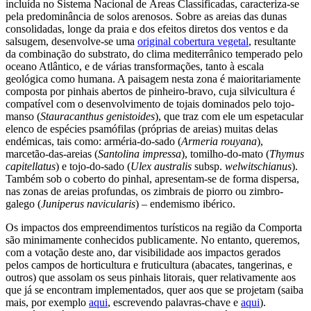
incluída no Sistema Nacional de Áreas Classificadas, caracteriza-se
pela predominância de solos arenosos. Sobre as areias das dunas
consolidadas, longe da praia e dos efeitos diretos dos ventos e da
salsugem, desenvolve-se uma
original cobertura vegetal
, resultante
da combinação do substrato, do clima mediterrânico temperado pelo
oceano Atlântico, e de várias transformações, tanto à escala
geológica como humana. A paisagem nesta zona é maioritariamente
composta por pinhais abertos de pinheiro-bravo, cuja silvicultura é
compatível com o desenvolvimento de tojais dominados pelo tojo-
manso (
Stauracanthus genistoides
), que traz com ele um espetacular
elenco de espécies psamófilas (próprias de areias) muitas delas
endémicas, tais como: arméria-do-sado (
Armeria rouyana
),
marcetão-das-areias (
Santolina impressa
), tomilho-do-mato (
Thymus
capitellatus
) e tojo-do-sado (
Ulex australis
subsp.
welwitschianus
).
Também sob o coberto do pinhal, apresentam-se de forma dispersa,
nas zonas de areias profundas, os zimbrais de piorro ou zimbro-
galego (
Juniperus navicularis
) – endemismo ibérico.
Os impactos dos empreendimentos turísticos na região da Comporta
são minimamente conhecidos publicamente. No entanto, queremos,
com a votação deste ano, dar visibilidade aos impactos gerados
pelos campos de horticultura e fruticultura (abacates, tangerinas, e
outros) que assolam os seus pinhais litorais, quer relativamente aos
que já se encontram implementados, quer aos que se projetam (saiba
mais, por exemplo
aqui
, escrevendo palavras-chave e
aqui
).