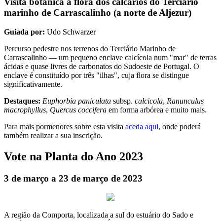
Visita botânica à flora dos calcários do Terciário
marinho de Carrascalinho (a norte de Aljezur)
Guiada por:
Udo Schwarzer
Percurso pedestre nos terrenos do Terciário Marinho de
Carrascalinho — um pequeno enclave calcícola num "mar" de terras
ácidas e quase livres de carbonatos do Sudoeste de Portugal. O
enclave é constituído por três "ilhas", cuja flora se distingue
significativamente.
Destaques:
Euphorbia paniculata
subsp.
calcicola
,
Ranunculus
macrophyllus
,
Quercus coccifera
em forma arbórea e muito mais.
Para mais pormenores sobre esta visita
aceda aqui
, onde poderá
também realizar a sua inscrição.
Vote na Planta do Ano 2023
3 de março a 23 de março de 2023
A região da Comporta, localizada a sul do estuário do Sado e