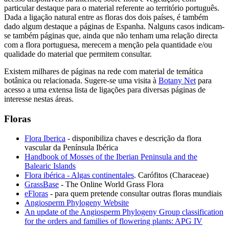
particular destaque para o material referente ao território português.
Dada a ligação natural entre as floras dos dois países, é também
dado algum destaque a páginas de Espanha. Nalguns casos indicam-
se também páginas que, ainda que não tenham uma relação directa
com a flora portuguesa, merecem a menção pela quantidade e/ou
qualidade do material que permitem consultar.
Existem milhares de páginas na rede com material de temática
botânica ou relacionada. Sugere-se uma visita à
Botany Net
para
acesso a uma extensa lista de ligações para diversas páginas de
interesse nestas áreas.
Floras
Flora Iberica
- disponibiliza chaves e descrição da flora
vascular da Península Ibérica
Handbook of Mosses of the Iberian Peninsula and the
Balearic Islands
Flora ibérica - Algas continentales
. Carófitos (Characeae)
GrassBase
- The Online World Grass Flora
eFloras
- para quem pretende consultar outras floras mundiais
Angiosperm Phylogeny Website
An update of the Angiosperm Phylogeny Group classification
for the orders and families of flowering plants: APG IV