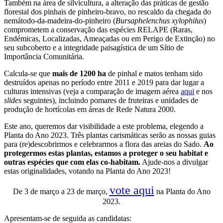
Também na área de silvicultura, a alteração das práticas de gestão
florestal dos pinhais de pinheiro-bravo, no rescaldo da chegada do
nemátodo-da-madeira-do-pinheiro (
Bursaphelenchus xylophilus
)
comprometem a conservação das espécies RELAPE (Raras,
Endémicas, Localizadas, Ameaçadas ou em Perigo de Extinção) no
seu subcoberto e a integridade paisagística de um Sítio de
Importância Comunitária.
Calcula-se que
mais de 1200 ha
de pinhal e matos tenham sido
destruídos apenas no período entre 2011 e 2019 para dar lugar a
culturas intensivas (veja a comparação de imagem aérea
aqui
e nos
slides
seguintes), incluindo pomares de fruteiras e unidades de
produção de hortícolas em áreas de Rede Natura 2000.
Este ano, queremos dar visibilidade a este problema, elegendo a
Planta do Ano 2023. Três plantas carismáticas serão as nossas guias
para (re)descobrirmos e celebrarmos a flora das areias do Sado.
Ao
protegermos estas plantas, estamos a proteger o seu habitat e
outras espécies que com elas co-habitam.
Ajude-nos a divulgar
estas originalidades, votando na Planta do Ano 2023!
vote aqui
De 3 de março a 23 de março,
na Planta do Ano
2023.
Apresentam-se de seguida as candidatas: