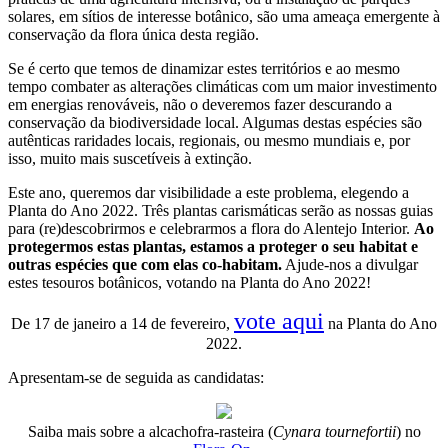
solares, em sítios de interesse botânico, são uma ameaça emergente à
conservação da flora única desta região.
Se é certo que temos de dinamizar estes territórios e ao mesmo
tempo combater as alterações climáticas com um maior investimento
em energias renováveis, não o deveremos fazer descurando a
conservação da biodiversidade local. Algumas destas espécies são
autênticas raridades locais, regionais, ou mesmo mundiais e, por
isso, muito mais suscetíveis à extinção.
Este ano, queremos dar visibilidade a este problema, elegendo a
Planta do Ano 2022. Três plantas carismáticas serão as nossas guias
para (re)descobrirmos e celebrarmos a flora do Alentejo Interior.
Ao
protegermos estas plantas, estamos a proteger o seu habitat e
outras espécies que com elas co-habitam.
Ajude-nos a divulgar
estes tesouros botânicos, votando na Planta do Ano 2022!
vote aqui
De 17 de janeiro a 14 de fevereiro,
na Planta do Ano
2022.
Apresentam-se de seguida as candidatas:
Saiba mais sobre a alcachofra-rasteira (
Cynara tournefortii
) no