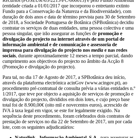
Recursos (POSEUR-03-2215-FC-000013) e pelo Fundo Ambiental
(entidade criada a 01/01/2017 que incorporou o entretanto extinto
Fundo para a Conservação da Natureza e da Biodiversidade), com
duração de dois anos e data de término prevista para 30 de Setembro
de 2018, a Sociedade Portuguesa de Botânica (SPBotânica) decidiu
contratar os serviços de duas entidades, uma pessoa colectiva e uma
pessoa singular, que irão assegurar as funções de
promoção e
divulgação do projecto na internet através de um portal de
informação ambiental e de comunicação e assessoria de
imprensa para divulgação do projecto nos
media
e nas redes
sociais
, durante aproximadamente 12 meses a tempo parcial, dando
cumprimento aos objectivos do projecto no âmbito da Acção 8
(Promoção e divulgação do projecto).
Para tal, no dia 17 de Agosto de 2017, a SPBotânica deu início,
através da plataforma electrónica acinGov (www.acingov.pt), ao
procedimento pré-contratual de consulta prévia a várias entidades n.º
1/2017, que teve por objecto a aquisição de serviços de promoção e
divulgação do projecto, divididos em dois lotes, e cujo preço base
total foi de 8.900,00€ (oito mil e novecentos euros), acrescido de
IVA à taxa legal em vigor, se este for legalmente exigido. Na
sequência deste procedimento, foram celebrados dois contratos de
prestação de serviços no dia 22 de Setembro de 2017, um por cada
lote, com os seguintes adjudicatários:
Naturlink - Informação Ambiental, S.A.
, para assegurar as