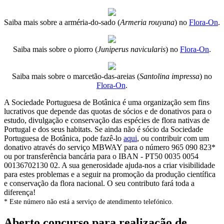
Saiba mais sobre a arméria-do-sado (
Armeria rouyana
) no
Flora-On
.
Saiba mais sobre o piorro (
Juniperus navicularis
) no
Flora-On
.
Saiba mais sobre o marcetão-das-areias (
Santolina impressa
) no
Flora-On
.
A Sociedade Portuguesa de Botânica é uma organização sem fins
lucrativos que depende das quotas de sócios e de donativos para o
estudo, divulgação e conservação das espécies de flora nativas de
Portugal e dos seus habitats. Se ainda não é sócio da Sociedade
Portuguesa de Botânica, pode fazê-lo
aqui
, ou contribuir com um
donativo através do serviço MBWAY para o número 965 090 823*
ou por transferência bancária para o IBAN - PT50 0035 0054
00136702130 02. A sua generosidade ajuda-nos a criar visibilidade
para estes problemas e a seguir na promoção da produção científica
e conservação da flora nacional. O seu contributo fará toda a
diferença!
* Este número não está a serviço de atendimento telefónico.
Aberto concurso para realização de