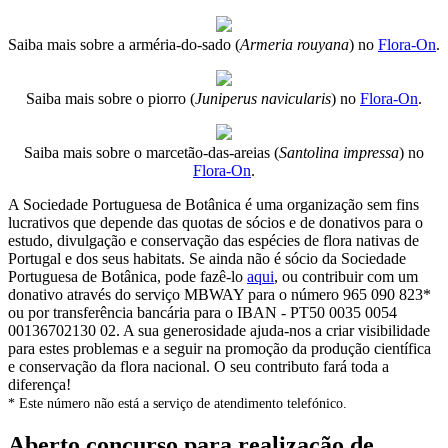
Saiba mais sobre a arméria-do-sado (
Armeria rouyana
) no
Flora-On
.
Saiba mais sobre o piorro (
Juniperus navicularis
) no
Flora-On
.
Saiba mais sobre o marcetão-das-areias (
Santolina impressa
) no
Flora-On
.
A Sociedade Portuguesa de Botânica é uma organização sem fins
lucrativos que depende das quotas de sócios e de donativos para o
estudo, divulgação e conservação das espécies de flora nativas de
Portugal e dos seus habitats. Se ainda não é sócio da Sociedade
Portuguesa de Botânica, pode fazê-lo
aqui
, ou contribuir com um
donativo através do serviço MBWAY para o número 965 090 823*
ou por transferência bancária para o IBAN - PT50 0035 0054
00136702130 02. A sua generosidade ajuda-nos a criar visibilidade
para estes problemas e a seguir na promoção da produção científica
e conservação da flora nacional. O seu contributo fará toda a
diferença!
* Este número não está a serviço de atendimento telefónico.
Aberto concurso para realização de