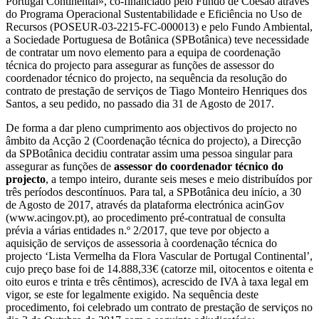
Portugal Continental», co-financiado pelo Fundo de Coesão através
do Programa Operacional Sustentabilidade e Eficiência no Uso de
Recursos (POSEUR-03-2215-FC-000013) e pelo Fundo Ambiental,
a Sociedade Portuguesa de Botânica (SPBotânica) teve necessidade
de contratar um novo elemento para a equipa de coordenação
técnica do projecto para assegurar as funções de assessor do
coordenador técnico do projecto, na sequência da resolução do
contrato de prestação de serviços de Tiago Monteiro Henriques dos
Santos, a seu pedido, no passado dia 31 de Agosto de 2017.
De forma a dar pleno cumprimento aos objectivos do projecto no
âmbito da Acção 2 (Coordenação técnica do projecto), a Direcção
da SPBotânica decidiu contratar assim uma pessoa singular para
assegurar as funções de
assessor do coordenador técnico do
projecto
, a tempo inteiro, durante seis meses e meio distribuídos por
três períodos descontínuos. Para tal, a SPBotânica deu início, a 30
de Agosto de 2017, através da plataforma electrónica acinGov
(www.acingov.pt), ao procedimento pré-contratual de consulta
prévia a várias entidades n.º 2/2017, que teve por objecto a
aquisição de serviços de assessoria à coordenação técnica do
projecto ‘Lista Vermelha da Flora Vascular de Portugal Continental’,
cujo preço base foi de 14.888,33€ (catorze mil, oitocentos e oitenta e
oito euros e trinta e três cêntimos), acrescido de IVA à taxa legal em
vigor, se este for legalmente exigido. Na sequência deste
procedimento, foi celebrado um contrato de prestação de serviços no