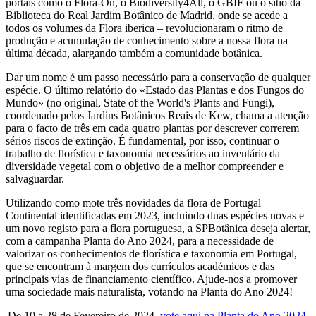
portais como o Flora-On, o Biodiversity4All, o GBIF ou o sítio da
Biblioteca do Real Jardim Botânico de Madrid, onde se acede a
todos os volumes da Flora iberica – revolucionaram o ritmo de
produção e acumulação de conhecimento sobre a nossa flora na
última década, alargando também a comunidade botânica.
Dar um nome é um passo necessário para a conservação de qualquer
espécie. O último relatório do «Estado das Plantas e dos Fungos do
Mundo» (no original, State of the World's Plants and Fungi),
coordenado pelos Jardins Botânicos Reais de Kew, chama a atenção
para o facto de três em cada quatro plantas por descrever correrem
sérios riscos de extinção. É fundamental, por isso, continuar o
trabalho de florística e taxonomia necessários ao inventário da
diversidade vegetal com o objetivo de a melhor compreender e
salvaguardar.
Utilizando como mote três novidades da flora de Portugal
Continental identificadas em 2023, incluindo duas espécies novas e
um novo registo para a flora portuguesa, a SPBotânica deseja alertar,
com a campanha Planta do Ano 2024, para a necessidade de
valorizar os conhecimentos de florística e taxonomia em Portugal,
que se encontram à margem dos currículos académicos e das
principais vias de financiamento científico. Ajude-nos a promover
uma sociedade mais naturalista, votando na Planta do Ano 2024!
De 10 a 28 de Fevereiro de 2024,
vote aqui na Planta do Ano 2024
.