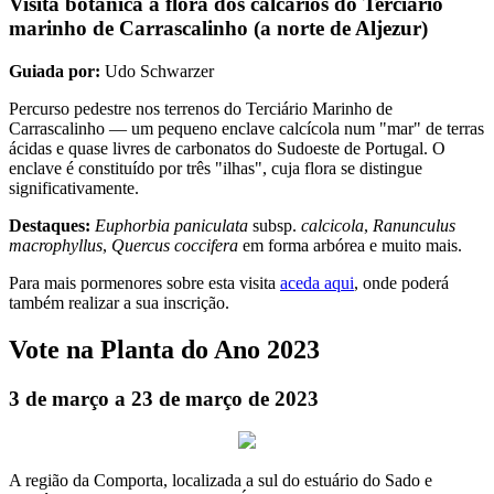
Visita botânica à flora dos calcários do Terciário
marinho de Carrascalinho (a norte de Aljezur)
Guiada por:
Udo Schwarzer
Percurso pedestre nos terrenos do Terciário Marinho de
Carrascalinho — um pequeno enclave calcícola num "mar" de terras
ácidas e quase livres de carbonatos do Sudoeste de Portugal. O
enclave é constituído por três "ilhas", cuja flora se distingue
significativamente.
Destaques:
Euphorbia paniculata
subsp.
calcicola
,
Ranunculus
macrophyllus
,
Quercus coccifera
em forma arbórea e muito mais.
Para mais pormenores sobre esta visita
aceda aqui
, onde poderá
também realizar a sua inscrição.
Vote na Planta do Ano 2023
3 de março a 23 de março de 2023
A região da Comporta, localizada a sul do estuário do Sado e