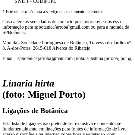
SWIFT - CGDIPTPL
* Este número não está a serviço de atendimento telefónico.
Caso altere os seus dados de contacto por favor envie-nos essa
informação para spbotanica[arroba]gmail.com ou para a morada da
SPBotânica.
Morada - Sociedade Portuguesa de Botânica, Travessa do Jardim nº
3, A-dos-Potes, 2615-018 Alverca do Ribatejo
Email - spbotanica[arroba]gmail.com | nota: substitua [arroba] por @
Linaria hirta
(foto: Miguel Porto)
Ligações de Botânica
Esta lista de ligações não pretende ser exaustiva e concentra-se
fundamentalmente em ligações para fontes de informação de livre
acesso disponíveis na Internet, sobre flora e vegetação, com