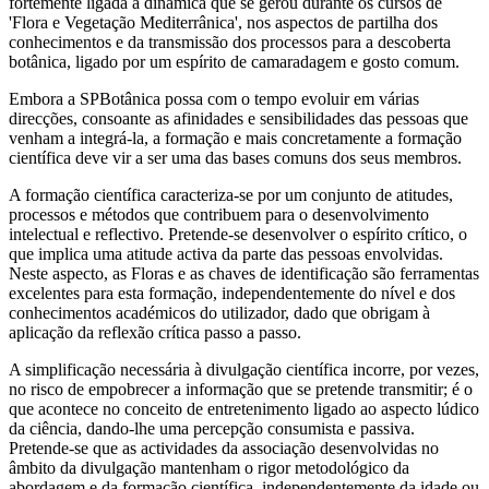
fortemente ligada à dinâmica que se gerou durante os cursos de
'Flora e Vegetação Mediterrânica', nos aspectos de partilha dos
conhecimentos e da transmissão dos processos para a descoberta
botânica, ligado por um espírito de camaradagem e gosto comum.
Embora a SPBotânica possa com o tempo evoluir em várias
direcções, consoante as afinidades e sensibilidades das pessoas que
venham a integrá-la, a formação e mais concretamente a formação
científica deve vir a ser uma das bases comuns dos seus membros.
A formação científica caracteriza-se por um conjunto de atitudes,
processos e métodos que contribuem para o desenvolvimento
intelectual e reflectivo. Pretende-se desenvolver o espírito crítico, o
que implica uma atitude activa da parte das pessoas envolvidas.
Neste aspecto, as Floras e as chaves de identificação são ferramentas
excelentes para esta formação, independentemente do nível e dos
conhecimentos académicos do utilizador, dado que obrigam à
aplicação da reflexão crítica passo a passo.
A simplificação necessária à divulgação científica incorre, por vezes,
no risco de empobrecer a informação que se pretende transmitir; é o
que acontece no conceito de entretenimento ligado ao aspecto lúdico
da ciência, dando-lhe uma percepção consumista e passiva.
Pretende-se que as actividades da associação desenvolvidas no
âmbito da divulgação mantenham o rigor metodológico da
abordagem e da formação científica, independentemente da idade ou