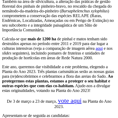
Também na área de silvicultura, a alteração das práticas de gestão
florestal dos pinhais de pinheiro-bravo, no rescaldo da chegada do
nemátodo-da-madeira-do-pinheiro (
Bursaphelenchus xylophilus
)
comprometem a conservação das espécies RELAPE (Raras,
Endémicas, Localizadas, Ameaçadas ou em Perigo de Extinção) no
seu subcoberto e a integridade paisagística de um Sítio de
Importância Comunitária.
Calcula-se que
mais de 1200 ha
de pinhal e matos tenham sido
destruídos apenas no período entre 2011 e 2019 para dar lugar a
culturas intensivas (veja a comparação de imagem aérea
aqui
e nos
slides
seguintes), incluindo pomares de fruteiras e unidades de
produção de hortícolas em áreas de Rede Natura 2000.
Este ano, queremos dar visibilidade a este problema, elegendo a
Planta do Ano 2023. Três plantas carismáticas serão as nossas guias
para (re)descobrirmos e celebrarmos a flora das areias do Sado.
Ao
protegermos estas plantas, estamos a proteger o seu habitat e
outras espécies que com elas co-habitam.
Ajude-nos a divulgar
estas originalidades, votando na Planta do Ano 2023!
vote aqui
De 3 de março a 23 de março,
na Planta do Ano
2023.
Apresentam-se de seguida as candidatas: