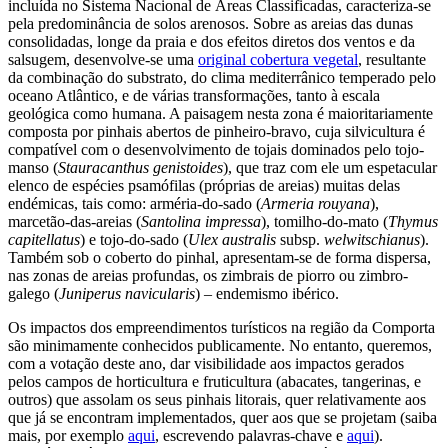
incluída no Sistema Nacional de Áreas Classificadas, caracteriza-se
pela predominância de solos arenosos. Sobre as areias das dunas
consolidadas, longe da praia e dos efeitos diretos dos ventos e da
salsugem, desenvolve-se uma
original cobertura vegetal
, resultante
da combinação do substrato, do clima mediterrânico temperado pelo
oceano Atlântico, e de várias transformações, tanto à escala
geológica como humana. A paisagem nesta zona é maioritariamente
composta por pinhais abertos de pinheiro-bravo, cuja silvicultura é
compatível com o desenvolvimento de tojais dominados pelo tojo-
manso (
Stauracanthus genistoides
), que traz com ele um espetacular
elenco de espécies psamófilas (próprias de areias) muitas delas
endémicas, tais como: arméria-do-sado (
Armeria rouyana
),
marcetão-das-areias (
Santolina impressa
), tomilho-do-mato (
Thymus
capitellatus
) e tojo-do-sado (
Ulex australis
subsp.
welwitschianus
).
Também sob o coberto do pinhal, apresentam-se de forma dispersa,
nas zonas de areias profundas, os zimbrais de piorro ou zimbro-
galego (
Juniperus navicularis
) – endemismo ibérico.
Os impactos dos empreendimentos turísticos na região da Comporta
são minimamente conhecidos publicamente. No entanto, queremos,
com a votação deste ano, dar visibilidade aos impactos gerados
pelos campos de horticultura e fruticultura (abacates, tangerinas, e
outros) que assolam os seus pinhais litorais, quer relativamente aos
que já se encontram implementados, quer aos que se projetam (saiba
mais, por exemplo
aqui
, escrevendo palavras-chave e
aqui
).