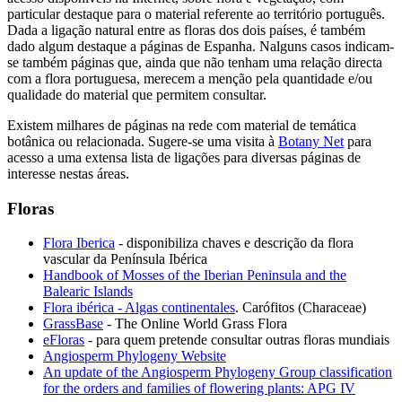
particular destaque para o material referente ao território português.
Dada a ligação natural entre as floras dos dois países, é também
dado algum destaque a páginas de Espanha. Nalguns casos indicam-
se também páginas que, ainda que não tenham uma relação directa
com a flora portuguesa, merecem a menção pela quantidade e/ou
qualidade do material que permitem consultar.
Existem milhares de páginas na rede com material de temática
botânica ou relacionada. Sugere-se uma visita à
Botany Net
para
acesso a uma extensa lista de ligações para diversas páginas de
interesse nestas áreas.
Floras
Flora Iberica
- disponibiliza chaves e descrição da flora
vascular da Península Ibérica
Handbook of Mosses of the Iberian Peninsula and the
Balearic Islands
Flora ibérica - Algas continentales
. Carófitos (Characeae)
GrassBase
- The Online World Grass Flora
eFloras
- para quem pretende consultar outras floras mundiais
Angiosperm Phylogeny Website
An update of the Angiosperm Phylogeny Group classification
for the orders and families of flowering plants: APG IV