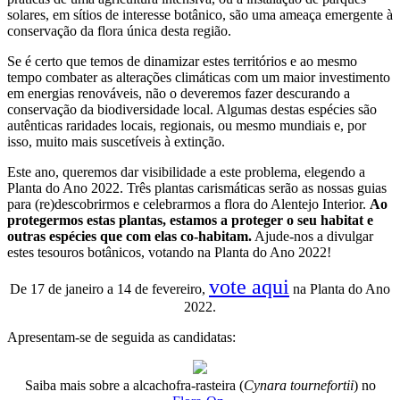
solares, em sítios de interesse botânico, são uma ameaça emergente à
conservação da flora única desta região.
Se é certo que temos de dinamizar estes territórios e ao mesmo
tempo combater as alterações climáticas com um maior investimento
em energias renováveis, não o deveremos fazer descurando a
conservação da biodiversidade local. Algumas destas espécies são
autênticas raridades locais, regionais, ou mesmo mundiais e, por
isso, muito mais suscetíveis à extinção.
Este ano, queremos dar visibilidade a este problema, elegendo a
Planta do Ano 2022. Três plantas carismáticas serão as nossas guias
para (re)descobrirmos e celebrarmos a flora do Alentejo Interior.
Ao
protegermos estas plantas, estamos a proteger o seu habitat e
outras espécies que com elas co-habitam.
Ajude-nos a divulgar
estes tesouros botânicos, votando na Planta do Ano 2022!
vote aqui
De 17 de janeiro a 14 de fevereiro,
na Planta do Ano
2022.
Apresentam-se de seguida as candidatas:
Saiba mais sobre a alcachofra-rasteira (
Cynara tournefortii
) no