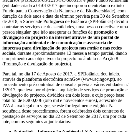
Recursos (POSEUR-03-2215-FC-000013) e pelo Fundo Ambiental
(entidade criada a 01/01/2017 que incorporou o entretanto extinto
Fundo para a Conservação da Natureza e da Biodiversidade), com
duração de dois anos e data de término prevista para 30 de Setembro
de 2018, a Sociedade Portuguesa de Botânica (SPBotânica) decidiu
contratar os serviços de duas entidades, uma pessoa colectiva e uma
pessoa singular, que irão assegurar as funções de
promoção e
divulgação do projecto na internet através de um portal de
informação ambiental e de comunicação e assessoria de
imprensa para divulgação do projecto nos
media
e nas redes
sociais
, durante aproximadamente 12 meses a tempo parcial, dando
cumprimento aos objectivos do projecto no âmbito da Acção 8
(Promoção e divulgação do projecto).
Para tal, no dia 17 de Agosto de 2017, a SPBotânica deu início,
através da plataforma electrónica acinGov (www.acingov.pt), ao
procedimento pré-contratual de consulta prévia a várias entidades n.º
1/2017, que teve por objecto a aquisição de serviços de promoção e
divulgação do projecto, divididos em dois lotes, e cujo preço base
total foi de 8.900,00€ (oito mil e novecentos euros), acrescido de
IVA à taxa legal em vigor, se este for legalmente exigido. Na
sequência deste procedimento, foram celebrados dois contratos de
prestação de serviços no dia 22 de Setembro de 2017, um por cada
lote, com os seguintes adjudicatários:
Naturlink - Informação Ambiental, S.A.
, para assegurar as