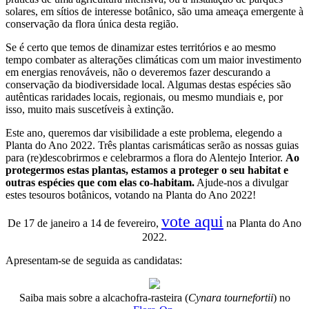
solares, em sítios de interesse botânico, são uma ameaça emergente à
conservação da flora única desta região.
Se é certo que temos de dinamizar estes territórios e ao mesmo
tempo combater as alterações climáticas com um maior investimento
em energias renováveis, não o deveremos fazer descurando a
conservação da biodiversidade local. Algumas destas espécies são
autênticas raridades locais, regionais, ou mesmo mundiais e, por
isso, muito mais suscetíveis à extinção.
Este ano, queremos dar visibilidade a este problema, elegendo a
Planta do Ano 2022. Três plantas carismáticas serão as nossas guias
para (re)descobrirmos e celebrarmos a flora do Alentejo Interior.
Ao
protegermos estas plantas, estamos a proteger o seu habitat e
outras espécies que com elas co-habitam.
Ajude-nos a divulgar
estes tesouros botânicos, votando na Planta do Ano 2022!
vote aqui
De 17 de janeiro a 14 de fevereiro,
na Planta do Ano
2022.
Apresentam-se de seguida as candidatas:
Saiba mais sobre a alcachofra-rasteira (
Cynara tournefortii
) no