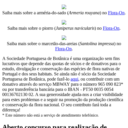
Saiba mais sobre a arméria-do-sado (
Armeria rouyana
) no
Flora-On
.
Saiba mais sobre o piorro (
Juniperus navicularis
) no
Flora-On
.
Saiba mais sobre o marcetão-das-areias (
Santolina impressa
) no
Flora-On
.
A Sociedade Portuguesa de Botânica é uma organização sem fins
lucrativos que depende das quotas de sócios e de donativos para o
estudo, divulgação e conservação das espécies de flora nativas de
Portugal e dos seus habitats. Se ainda não é sócio da Sociedade
Portuguesa de Botânica, pode fazê-lo
aqui
, ou contribuir com um
donativo através do serviço MBWAY para o número 965 090 823*
ou por transferência bancária para o IBAN - PT50 0035 0054
00136702130 02. A sua generosidade ajuda-nos a criar visibilidade
para estes problemas e a seguir na promoção da produção científica
e conservação da flora nacional. O seu contributo fará toda a
diferença!
* Este número não está a serviço de atendimento telefónico.
Aberto concurso para realização de