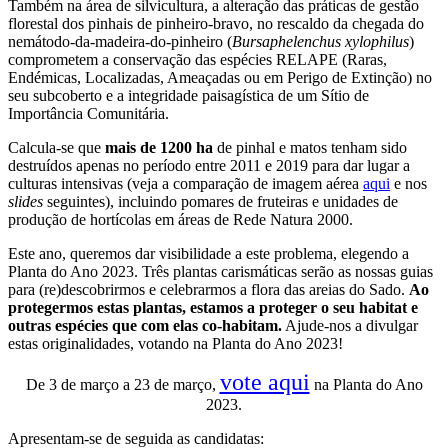
Também na área de silvicultura, a alteração das práticas de gestão
florestal dos pinhais de pinheiro-bravo, no rescaldo da chegada do
nemátodo-da-madeira-do-pinheiro (
Bursaphelenchus xylophilus
)
comprometem a conservação das espécies RELAPE (Raras,
Endémicas, Localizadas, Ameaçadas ou em Perigo de Extinção) no
seu subcoberto e a integridade paisagística de um Sítio de
Importância Comunitária.
Calcula-se que
mais de 1200 ha
de pinhal e matos tenham sido
destruídos apenas no período entre 2011 e 2019 para dar lugar a
culturas intensivas (veja a comparação de imagem aérea
aqui
e nos
slides
seguintes), incluindo pomares de fruteiras e unidades de
produção de hortícolas em áreas de Rede Natura 2000.
Este ano, queremos dar visibilidade a este problema, elegendo a
Planta do Ano 2023. Três plantas carismáticas serão as nossas guias
para (re)descobrirmos e celebrarmos a flora das areias do Sado.
Ao
protegermos estas plantas, estamos a proteger o seu habitat e
outras espécies que com elas co-habitam.
Ajude-nos a divulgar
estas originalidades, votando na Planta do Ano 2023!
vote aqui
De 3 de março a 23 de março,
na Planta do Ano
2023.
Apresentam-se de seguida as candidatas: