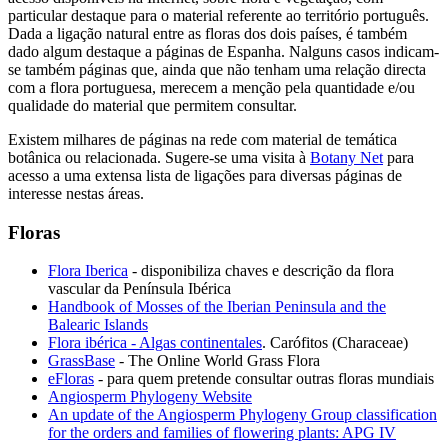
particular destaque para o material referente ao território português.
Dada a ligação natural entre as floras dos dois países, é também
dado algum destaque a páginas de Espanha. Nalguns casos indicam-
se também páginas que, ainda que não tenham uma relação directa
com a flora portuguesa, merecem a menção pela quantidade e/ou
qualidade do material que permitem consultar.
Existem milhares de páginas na rede com material de temática
botânica ou relacionada. Sugere-se uma visita à
Botany Net
para
acesso a uma extensa lista de ligações para diversas páginas de
interesse nestas áreas.
Floras
Flora Iberica
- disponibiliza chaves e descrição da flora
vascular da Península Ibérica
Handbook of Mosses of the Iberian Peninsula and the
Balearic Islands
Flora ibérica - Algas continentales
. Carófitos (Characeae)
GrassBase
- The Online World Grass Flora
eFloras
- para quem pretende consultar outras floras mundiais
Angiosperm Phylogeny Website
An update of the Angiosperm Phylogeny Group classification
for the orders and families of flowering plants: APG IV