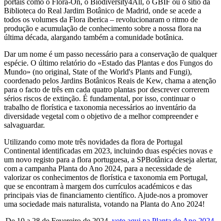
portais como o Flora-On, o Biodiversity4All, o GBIF ou o sítio da
Biblioteca do Real Jardim Botânico de Madrid, onde se acede a
todos os volumes da Flora iberica – revolucionaram o ritmo de
produção e acumulação de conhecimento sobre a nossa flora na
última década, alargando também a comunidade botânica.
Dar um nome é um passo necessário para a conservação de qualquer
espécie. O último relatório do «Estado das Plantas e dos Fungos do
Mundo» (no original, State of the World's Plants and Fungi),
coordenado pelos Jardins Botânicos Reais de Kew, chama a atenção
para o facto de três em cada quatro plantas por descrever correrem
sérios riscos de extinção. É fundamental, por isso, continuar o
trabalho de florística e taxonomia necessários ao inventário da
diversidade vegetal com o objetivo de a melhor compreender e
salvaguardar.
Utilizando como mote três novidades da flora de Portugal
Continental identificadas em 2023, incluindo duas espécies novas e
um novo registo para a flora portuguesa, a SPBotânica deseja alertar,
com a campanha Planta do Ano 2024, para a necessidade de
valorizar os conhecimentos de florística e taxonomia em Portugal,
que se encontram à margem dos currículos académicos e das
principais vias de financiamento científico. Ajude-nos a promover
uma sociedade mais naturalista, votando na Planta do Ano 2024!
De 10 a 28 de Fevereiro de 2024,
vote aqui na Planta do Ano 2024
.