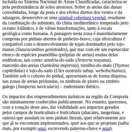
incluída no Sistema Nacional de Áreas Classificadas, caracteriza-se
pela predominância de solos arenosos. Sobre as areias das dunas
consolidadas, longe da praia e dos efeitos diretos dos ventos e da
salsugem, desenvolve-se uma
original cobertura vegetal
, resultante
da combinação do substrato, do clima mediterrânico temperado pelo
oceano Atlântico, e de várias transformações, tanto à escala
geológica como humana. A paisagem nesta zona é maioritariamente
composta por pinhais abertos de pinheiro-bravo, cuja silvicultura é
compatível com o desenvolvimento de tojais dominados pelo tojo-
manso (
Stauracanthus genistoides
), que traz com ele um espetacular
elenco de espécies psamófilas (próprias de areias) muitas delas
endémicas, tais como: arméria-do-sado (
Armeria rouyana
),
marcetão-das-areias (
Santolina impressa
), tomilho-do-mato (
Thymus
capitellatus
) e tojo-do-sado (
Ulex australis
subsp.
welwitschianus
).
Também sob o coberto do pinhal, apresentam-se de forma dispersa,
nas zonas de areias profundas, os zimbrais de piorro ou zimbro-
galego (
Juniperus navicularis
) – endemismo ibérico.
Os impactos dos empreendimentos turísticos na região da Comporta
são minimamente conhecidos publicamente. No entanto, queremos,
com a votação deste ano, dar visibilidade aos impactos gerados
pelos campos de horticultura e fruticultura (abacates, tangerinas, e
outros) que assolam os seus pinhais litorais, quer relativamente aos
que já se encontram implementados, quer aos que se projetam (saiba
mais, por exemplo
aqui
, escrevendo palavras-chave e
aqui
).