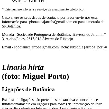
SWIFT - CGDIPTPL
* Este número não está a serviço de atendimento telefónico.
Caso altere os seus dados de contacto por favor envie-nos essa
informação para spbotanica[arroba]gmail.com ou para a morada da
SPBotânica.
Morada - Sociedade Portuguesa de Botânica, Travessa do Jardim nº
3, A-dos-Potes, 2615-018 Alverca do Ribatejo
Email - spbotanica[arroba]gmail.com | nota: substitua [arroba] por @
Linaria hirta
(foto: Miguel Porto)
Ligações de Botânica
Esta lista de ligações não pretende ser exaustiva e concentra-se
fundamentalmente em ligações para fontes de informação de livre
acesso disponíveis na Internet, sobre flora e vegetação, com