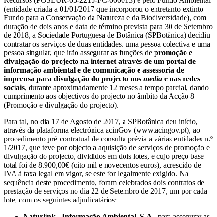
Recursos (POSEUR-03-2215-FC-000013) e pelo Fundo Ambiental
(entidade criada a 01/01/2017 que incorporou o entretanto extinto
Fundo para a Conservação da Natureza e da Biodiversidade), com
duração de dois anos e data de término prevista para 30 de Setembro
de 2018, a Sociedade Portuguesa de Botânica (SPBotânica) decidiu
contratar os serviços de duas entidades, uma pessoa colectiva e uma
pessoa singular, que irão assegurar as funções de
promoção e
divulgação do projecto na internet através de um portal de
informação ambiental e de comunicação e assessoria de
imprensa para divulgação do projecto nos
media
e nas redes
sociais
, durante aproximadamente 12 meses a tempo parcial, dando
cumprimento aos objectivos do projecto no âmbito da Acção 8
(Promoção e divulgação do projecto).
Para tal, no dia 17 de Agosto de 2017, a SPBotânica deu início,
através da plataforma electrónica acinGov (www.acingov.pt), ao
procedimento pré-contratual de consulta prévia a várias entidades n.º
1/2017, que teve por objecto a aquisição de serviços de promoção e
divulgação do projecto, divididos em dois lotes, e cujo preço base
total foi de 8.900,00€ (oito mil e novecentos euros), acrescido de
IVA à taxa legal em vigor, se este for legalmente exigido. Na
sequência deste procedimento, foram celebrados dois contratos de
prestação de serviços no dia 22 de Setembro de 2017, um por cada
lote, com os seguintes adjudicatários:
Naturlink - Informação Ambiental, S.A.
, para assegurar as