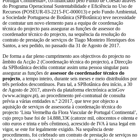
Portugal Continental», co-financiado pelo Fundo de Coesão através
do Programa Operacional Sustentabilidade e Eficiência no Uso de
Recursos (POSEUR-03-2215-FC-000013) e pelo Fundo Ambiental,
a Sociedade Portuguesa de Botânica (SPBotânica) teve necessidade
de contratar um novo elemento para a equipa de coordenação
técnica do projecto para assegurar as funções de assessor do
coordenador técnico do projecto, na sequência da resolução do
contrato de prestação de serviços de Tiago Monteiro Henriques dos
Santos, a seu pedido, no passado dia 31 de Agosto de 2017.
De forma a dar pleno cumprimento aos objectivos do projecto no
âmbito da Acção 2 (Coordenação técnica do projecto), a Direcção
da SPBotânica decidiu contratar assim uma pessoa singular para
assegurar as funções de
assessor do coordenador técnico do
projecto
, a tempo inteiro, durante seis meses e meio distribuídos por
três períodos descontínuos. Para tal, a SPBotânica deu início, a 30
de Agosto de 2017, através da plataforma electrónica acinGov
(www.acingov.pt), ao procedimento pré-contratual de consulta
prévia a várias entidades n.º 2/2017, que teve por objecto a
aquisição de serviços de assessoria à coordenação técnica do
projecto ‘Lista Vermelha da Flora Vascular de Portugal Continental’,
cujo preço base foi de 14.888,33€ (catorze mil, oitocentos e oitenta e
oito euros e trinta e três cêntimos), acrescido de IVA à taxa legal em
vigor, se este for legalmente exigido. Na sequência deste
procedimento, foi celebrado um contrato de prestação de serviços no