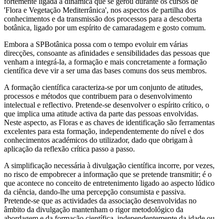
fortemente ligada à dinâmica que se gerou durante os cursos de
'Flora e Vegetação Mediterrânica', nos aspectos de partilha dos
conhecimentos e da transmissão dos processos para a descoberta
botânica, ligado por um espírito de camaradagem e gosto comum.
Embora a SPBotânica possa com o tempo evoluir em várias
direcções, consoante as afinidades e sensibilidades das pessoas que
venham a integrá-la, a formação e mais concretamente a formação
científica deve vir a ser uma das bases comuns dos seus membros.
A formação científica caracteriza-se por um conjunto de atitudes,
processos e métodos que contribuem para o desenvolvimento
intelectual e reflectivo. Pretende-se desenvolver o espírito crítico, o
que implica uma atitude activa da parte das pessoas envolvidas.
Neste aspecto, as Floras e as chaves de identificação são ferramentas
excelentes para esta formação, independentemente do nível e dos
conhecimentos académicos do utilizador, dado que obrigam à
aplicação da reflexão crítica passo a passo.
A simplificação necessária à divulgação científica incorre, por vezes,
no risco de empobrecer a informação que se pretende transmitir; é o
que acontece no conceito de entretenimento ligado ao aspecto lúdico
da ciência, dando-lhe uma percepção consumista e passiva.
Pretende-se que as actividades da associação desenvolvidas no
âmbito da divulgação mantenham o rigor metodológico da
abordagem e da formação científica, independentemente da idade ou