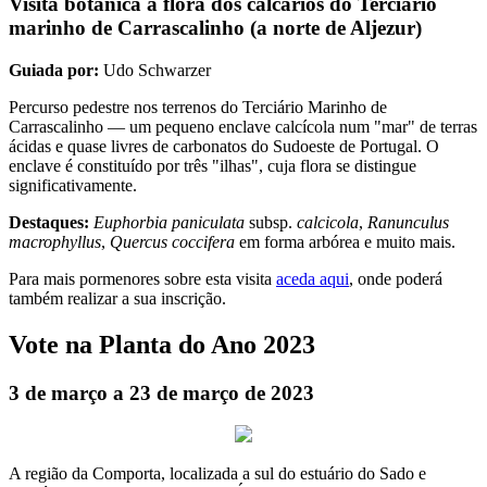
Visita botânica à flora dos calcários do Terciário
marinho de Carrascalinho (a norte de Aljezur)
Guiada por:
Udo Schwarzer
Percurso pedestre nos terrenos do Terciário Marinho de
Carrascalinho — um pequeno enclave calcícola num "mar" de terras
ácidas e quase livres de carbonatos do Sudoeste de Portugal. O
enclave é constituído por três "ilhas", cuja flora se distingue
significativamente.
Destaques:
Euphorbia paniculata
subsp.
calcicola
,
Ranunculus
macrophyllus
,
Quercus coccifera
em forma arbórea e muito mais.
Para mais pormenores sobre esta visita
aceda aqui
, onde poderá
também realizar a sua inscrição.
Vote na Planta do Ano 2023
3 de março a 23 de março de 2023
A região da Comporta, localizada a sul do estuário do Sado e