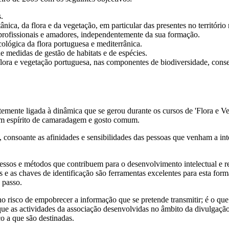
.
ica, da flora e da vegetação, em particular das presentes no território 
 profissionais e amadores, independentemente da sua formação.
cológica da flora portuguesa e mediterrânica.
e medidas de gestão de habitats e de espécies.
flora e vegetação portuguesa, nas componentes de biodiversidade, conser
mente ligada à dinâmica que se gerou durante os cursos de 'Flora e Ve
 um espírito de camaradagem e gosto comum.
consoante as afinidades e sensibilidades das pessoas que venham a inte
cessos e métodos que contribuem para o desenvolvimento intelectual e ref
ras e as chaves de identificação são ferramentas excelentes para esta 
 passo.
, no risco de empobrecer a informação que se pretende transmitir; é o qu
 que as actividades da associação desenvolvidas no âmbito da divulga
o a que são destinadas.