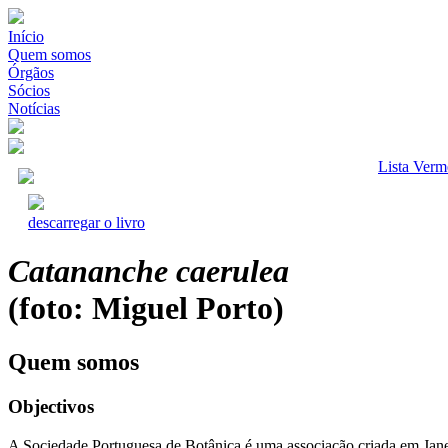
Início
Quem somos
Órgãos
Sócios
Notícias
Lista Verm
descarregar o livro
Catananche caerulea
(foto: Miguel Porto)
Quem somos
Objectivos
A Sociedade Portuguesa de Botânica é uma associação criada em Jane