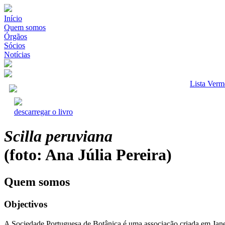
Início
Quem somos
Órgãos
Sócios
Notícias
Lista Verm
descarregar o livro
Scilla peruviana
(foto: Ana Júlia Pereira)
Quem somos
Objectivos
A Sociedade Portuguesa de Botânica é uma associação criada em Jane