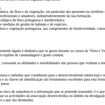
.
ica, da flora e da vegetação, em particular das presentes no território 
 profissionais e amadores, independentemente da sua formação.
cológica da flora portuguesa e mediterrânica.
e medidas de gestão de habitats e de espécies.
flora e vegetação portuguesa, nas componentes de biodiversidade, conser
mente ligada à dinâmica que se gerou durante os cursos de 'Flora e Ve
 um espírito de camaradagem e gosto comum.
consoante as afinidades e sensibilidades das pessoas que venham a inte
cessos e métodos que contribuem para o desenvolvimento intelectual e ref
ras e as chaves de identificação são ferramentas excelentes para esta 
 passo.
, no risco de empobrecer a informação que se pretende transmitir; é o qu
 que as actividades da associação desenvolvidas no âmbito da divulga
o a que são destinadas.