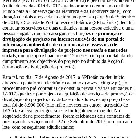
Recursos (POSEUR-03-2215-FC-000013) e pelo Fundo Ambiental
(entidade criada a 01/01/2017 que incorporou o entretanto extinto
Fundo para a Conservação da Natureza e da Biodiversidade), com
duração de dois anos e data de término prevista para 30 de Setembro
de 2018, a Sociedade Portuguesa de Botânica (SPBotânica) decidiu
contratar os serviços de duas entidades, uma pessoa colectiva e uma
pessoa singular, que irão assegurar as funções de
promoção e
divulgação do projecto na internet através de um portal de
informação ambiental e de comunicação e assessoria de
imprensa para divulgação do projecto nos
media
e nas redes
sociais
, durante aproximadamente 12 meses a tempo parcial, dando
cumprimento aos objectivos do projecto no âmbito da Acção 8
(Promoção e divulgação do projecto).
Para tal, no dia 17 de Agosto de 2017, a SPBotânica deu início,
através da plataforma electrónica acinGov (www.acingov.pt), ao
procedimento pré-contratual de consulta prévia a várias entidades n.º
1/2017, que teve por objecto a aquisição de serviços de promoção e
divulgação do projecto, divididos em dois lotes, e cujo preço base
total foi de 8.900,00€ (oito mil e novecentos euros), acrescido de
IVA à taxa legal em vigor, se este for legalmente exigido. Na
sequência deste procedimento, foram celebrados dois contratos de
prestação de serviços no dia 22 de Setembro de 2017, um por cada
lote, com os seguintes adjudicatários:
Naturlink - Informação Ambiental, S.A.
, para assegurar as