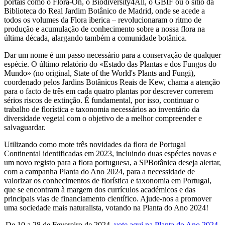
portais como o Flora-On, o Biodiversity4All, o GBIF ou o sítio da
Biblioteca do Real Jardim Botânico de Madrid, onde se acede a
todos os volumes da Flora iberica – revolucionaram o ritmo de
produção e acumulação de conhecimento sobre a nossa flora na
última década, alargando também a comunidade botânica.
Dar um nome é um passo necessário para a conservação de qualquer
espécie. O último relatório do «Estado das Plantas e dos Fungos do
Mundo» (no original, State of the World's Plants and Fungi),
coordenado pelos Jardins Botânicos Reais de Kew, chama a atenção
para o facto de três em cada quatro plantas por descrever correrem
sérios riscos de extinção. É fundamental, por isso, continuar o
trabalho de florística e taxonomia necessários ao inventário da
diversidade vegetal com o objetivo de a melhor compreender e
salvaguardar.
Utilizando como mote três novidades da flora de Portugal
Continental identificadas em 2023, incluindo duas espécies novas e
um novo registo para a flora portuguesa, a SPBotânica deseja alertar,
com a campanha Planta do Ano 2024, para a necessidade de
valorizar os conhecimentos de florística e taxonomia em Portugal,
que se encontram à margem dos currículos académicos e das
principais vias de financiamento científico. Ajude-nos a promover
uma sociedade mais naturalista, votando na Planta do Ano 2024!
De 10 a 28 de Fevereiro de 2024,
vote aqui na Planta do Ano 2024
.