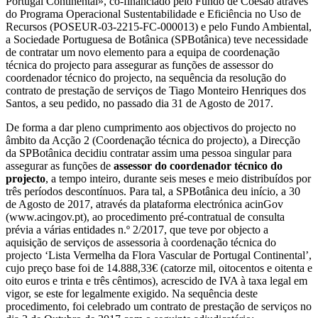
Portugal Continental», co-financiado pelo Fundo de Coesão através
do Programa Operacional Sustentabilidade e Eficiência no Uso de
Recursos (POSEUR-03-2215-FC-000013) e pelo Fundo Ambiental,
a Sociedade Portuguesa de Botânica (SPBotânica) teve necessidade
de contratar um novo elemento para a equipa de coordenação
técnica do projecto para assegurar as funções de assessor do
coordenador técnico do projecto, na sequência da resolução do
contrato de prestação de serviços de Tiago Monteiro Henriques dos
Santos, a seu pedido, no passado dia 31 de Agosto de 2017.
De forma a dar pleno cumprimento aos objectivos do projecto no
âmbito da Acção 2 (Coordenação técnica do projecto), a Direcção
da SPBotânica decidiu contratar assim uma pessoa singular para
assegurar as funções de
assessor do coordenador técnico do
projecto
, a tempo inteiro, durante seis meses e meio distribuídos por
três períodos descontínuos. Para tal, a SPBotânica deu início, a 30
de Agosto de 2017, através da plataforma electrónica acinGov
(www.acingov.pt), ao procedimento pré-contratual de consulta
prévia a várias entidades n.º 2/2017, que teve por objecto a
aquisição de serviços de assessoria à coordenação técnica do
projecto ‘Lista Vermelha da Flora Vascular de Portugal Continental’,
cujo preço base foi de 14.888,33€ (catorze mil, oitocentos e oitenta e
oito euros e trinta e três cêntimos), acrescido de IVA à taxa legal em
vigor, se este for legalmente exigido. Na sequência deste
procedimento, foi celebrado um contrato de prestação de serviços no