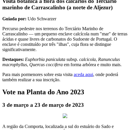
Visita botânica à flora dos calcários do Terciário
marinho de Carrascalinho (a norte de Aljezur)
Guiada por:
Udo Schwarzer
Percurso pedestre nos terrenos do Terciário Marinho de
Carrascalinho — um pequeno enclave calcícola num "mar" de terras
ácidas e quase livres de carbonatos do Sudoeste de Portugal. O
enclave é constituído por três "ilhas", cuja flora se distingue
significativamente.
Destaques:
Euphorbia paniculata
subsp.
calcicola
,
Ranunculus
macrophyllus
,
Quercus coccifera
em forma arbórea e muito mais.
Para mais pormenores sobre esta visita
aceda aqui
, onde poderá
também realizar a sua inscrição.
Vote na Planta do Ano 2023
3 de março a 23 de março de 2023
A região da Comporta, localizada a sul do estuário do Sado e