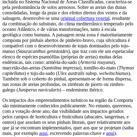
incluída no Sistema Nacional de Áreas Classificadas, caracteriza-se
pela predominância de solos arenosos. Sobre as areias das dunas
consolidadas, longe da praia e dos efeitos diretos dos ventos e da
salsugem, desenvolve-se uma
original cobertura vegetal
, resultante
da combinação do substrato, do clima mediterrânico temperado pelo
oceano Atlântico, e de várias transformações, tanto à escala
geológica como humana. A paisagem nesta zona é maioritariamente
composta por pinhais abertos de pinheiro-bravo, cuja silvicultura é
compatível com o desenvolvimento de tojais dominados pelo tojo-
manso (
Stauracanthus genistoides
), que traz com ele um espetacular
elenco de espécies psamófilas (próprias de areias) muitas delas
endémicas, tais como: arméria-do-sado (
Armeria rouyana
),
marcetão-das-areias (
Santolina impressa
), tomilho-do-mato (
Thymus
capitellatus
) e tojo-do-sado (
Ulex australis
subsp.
welwitschianus
).
Também sob o coberto do pinhal, apresentam-se de forma dispersa,
nas zonas de areias profundas, os zimbrais de piorro ou zimbro-
galego (
Juniperus navicularis
) – endemismo ibérico.
Os impactos dos empreendimentos turísticos na região da Comporta
são minimamente conhecidos publicamente. No entanto, queremos,
com a votação deste ano, dar visibilidade aos impactos gerados
pelos campos de horticultura e fruticultura (abacates, tangerinas, e
outros) que assolam os seus pinhais litorais, quer relativamente aos
que já se encontram implementados, quer aos que se projetam (saiba
mais, por exemplo
aqui
, escrevendo palavras-chave e
aqui
).