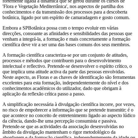
fortemente ligada à dinâmica que se gerou durante os cursos de
'Flora e Vegetação Mediterrânica', nos aspectos de partilha dos
conhecimentos e da transmissão dos processos para a descoberta
botânica, ligado por um espírito de camaradagem e gosto comum.
Embora a SPBotânica possa com o tempo evoluir em várias
direcções, consoante as afinidades e sensibilidades das pessoas que
venham a integrá-la, a formação e mais concretamente a formação
científica deve vir a ser uma das bases comuns dos seus membros.
A formação científica caracteriza-se por um conjunto de atitudes,
processos e métodos que contribuem para o desenvolvimento
intelectual e reflectivo. Pretende-se desenvolver o espírito crítico, o
que implica uma atitude activa da parte das pessoas envolvidas.
Neste aspecto, as Floras e as chaves de identificação são ferramentas
excelentes para esta formação, independentemente do nível e dos
conhecimentos académicos do utilizador, dado que obrigam à
aplicação da reflexão crítica passo a passo.
A simplificação necessária à divulgação científica incorre, por vezes,
no risco de empobrecer a informação que se pretende transmitir; é o
que acontece no conceito de entretenimento ligado ao aspecto lúdico
da ciência, dando-lhe uma percepção consumista e passiva.
Pretende-se que as actividades da associação desenvolvidas no
âmbito da divulgação mantenham o rigor metodológico da
abordagem e da formação científica, independentemente da idade ou