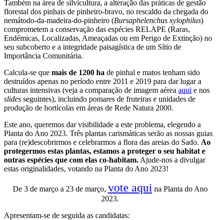
Também na área de silvicultura, a alteração das práticas de gestão
florestal dos pinhais de pinheiro-bravo, no rescaldo da chegada do
nemátodo-da-madeira-do-pinheiro (
Bursaphelenchus xylophilus
)
comprometem a conservação das espécies RELAPE (Raras,
Endémicas, Localizadas, Ameaçadas ou em Perigo de Extinção) no
seu subcoberto e a integridade paisagística de um Sítio de
Importância Comunitária.
Calcula-se que
mais de 1200 ha
de pinhal e matos tenham sido
destruídos apenas no período entre 2011 e 2019 para dar lugar a
culturas intensivas (veja a comparação de imagem aérea
aqui
e nos
slides
seguintes), incluindo pomares de fruteiras e unidades de
produção de hortícolas em áreas de Rede Natura 2000.
Este ano, queremos dar visibilidade a este problema, elegendo a
Planta do Ano 2023. Três plantas carismáticas serão as nossas guias
para (re)descobrirmos e celebrarmos a flora das areias do Sado.
Ao
protegermos estas plantas, estamos a proteger o seu habitat e
outras espécies que com elas co-habitam.
Ajude-nos a divulgar
estas originalidades, votando na Planta do Ano 2023!
vote aqui
De 3 de março a 23 de março,
na Planta do Ano
2023.
Apresentam-se de seguida as candidatas: