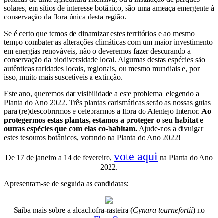
solares, em sítios de interesse botânico, são uma ameaça emergente à
conservação da flora única desta região.
Se é certo que temos de dinamizar estes territórios e ao mesmo
tempo combater as alterações climáticas com um maior investimento
em energias renováveis, não o deveremos fazer descurando a
conservação da biodiversidade local. Algumas destas espécies são
autênticas raridades locais, regionais, ou mesmo mundiais e, por
isso, muito mais suscetíveis à extinção.
Este ano, queremos dar visibilidade a este problema, elegendo a
Planta do Ano 2022. Três plantas carismáticas serão as nossas guias
para (re)descobrirmos e celebrarmos a flora do Alentejo Interior.
Ao
protegermos estas plantas, estamos a proteger o seu habitat e
outras espécies que com elas co-habitam.
Ajude-nos a divulgar
estes tesouros botânicos, votando na Planta do Ano 2022!
vote aqui
De 17 de janeiro a 14 de fevereiro,
na Planta do Ano
2022.
Apresentam-se de seguida as candidatas:
Saiba mais sobre a alcachofra-rasteira (
Cynara tournefortii
) no