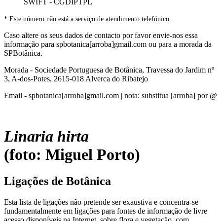
SWIFT - CGDIPTPL
* Este número não está a serviço de atendimento telefónico.
Caso altere os seus dados de contacto por favor envie-nos essa
informação para spbotanica[arroba]gmail.com ou para a morada da
SPBotânica.
Morada - Sociedade Portuguesa de Botânica, Travessa do Jardim nº
3, A-dos-Potes, 2615-018 Alverca do Ribatejo
Email - spbotanica[arroba]gmail.com | nota: substitua [arroba] por @
Linaria hirta
(foto: Miguel Porto)
Ligações de Botânica
Esta lista de ligações não pretende ser exaustiva e concentra-se
fundamentalmente em ligações para fontes de informação de livre
acesso disponíveis na Internet, sobre flora e vegetação, com