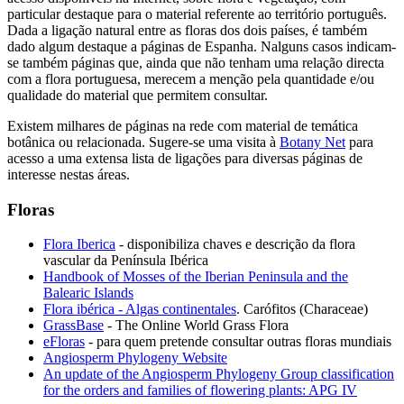
particular destaque para o material referente ao território português.
Dada a ligação natural entre as floras dos dois países, é também
dado algum destaque a páginas de Espanha. Nalguns casos indicam-
se também páginas que, ainda que não tenham uma relação directa
com a flora portuguesa, merecem a menção pela quantidade e/ou
qualidade do material que permitem consultar.
Existem milhares de páginas na rede com material de temática
botânica ou relacionada. Sugere-se uma visita à
Botany Net
para
acesso a uma extensa lista de ligações para diversas páginas de
interesse nestas áreas.
Floras
Flora Iberica
- disponibiliza chaves e descrição da flora
vascular da Península Ibérica
Handbook of Mosses of the Iberian Peninsula and the
Balearic Islands
Flora ibérica - Algas continentales
. Carófitos (Characeae)
GrassBase
- The Online World Grass Flora
eFloras
- para quem pretende consultar outras floras mundiais
Angiosperm Phylogeny Website
An update of the Angiosperm Phylogeny Group classification
for the orders and families of flowering plants: APG IV