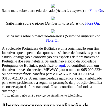
Saiba mais sobre a arméria-do-sado (
Armeria rouyana
) no
Flora-On
.
Saiba mais sobre o piorro (
Juniperus navicularis
) no
Flora-On
.
Saiba mais sobre o marcetão-das-areias (
Santolina impressa
) no
Flora-On
.
A Sociedade Portuguesa de Botânica é uma organização sem fins
lucrativos que depende das quotas de sócios e de donativos para o
estudo, divulgação e conservação das espécies de flora nativas de
Portugal e dos seus habitats. Se ainda não é sócio da Sociedade
Portuguesa de Botânica, pode fazê-lo
aqui
, ou contribuir com um
donativo através do serviço MBWAY para o número 965 090 823*
ou por transferência bancária para o IBAN - PT50 0035 0054
00136702130 02. A sua generosidade ajuda-nos a criar visibilidade
para estes problemas e a seguir na promoção da produção científica
e conservação da flora nacional. O seu contributo fará toda a
diferença!
* Este número não está a serviço de atendimento telefónico.
Aberto concurso para realização de