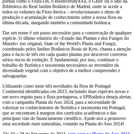
portais como o Flora-On, o Biodiversity4All, o GBIF ou o sítio da
Biblioteca do Real Jardim Botânico de Madrid, onde se acede a
todos os volumes da Flora iberica – revolucionaram o ritmo de
produção e acumulação de conhecimento sobre a nossa flora na
última década, alargando também a comunidade botânica.
Dar um nome é um passo necessário para a conservação de qualquer
espécie. O último relatório do «Estado das Plantas e dos Fungos do
Mundo» (no original, State of the World's Plants and Fungi),
coordenado pelos Jardins Botânicos Reais de Kew, chama a atenção
para o facto de três em cada quatro plantas por descrever correrem
sérios riscos de extinção. É fundamental, por isso, continuar o
trabalho de florística e taxonomia necessários ao inventário da
diversidade vegetal com o objetivo de a melhor compreender e
salvaguardar.
Utilizando como mote três novidades da flora de Portugal
Continental identificadas em 2023, incluindo duas espécies novas e
um novo registo para a flora portuguesa, a SPBotânica deseja alertar,
com a campanha Planta do Ano 2024, para a necessidade de
valorizar os conhecimentos de florística e taxonomia em Portugal,
que se encontram à margem dos currículos académicos e das
principais vias de financiamento científico. Ajude-nos a promover
uma sociedade mais naturalista, votando na Planta do Ano 2024!
De 10 a 28 de Fevereiro de 2024,
vote aqui na Planta do Ano 2024
.