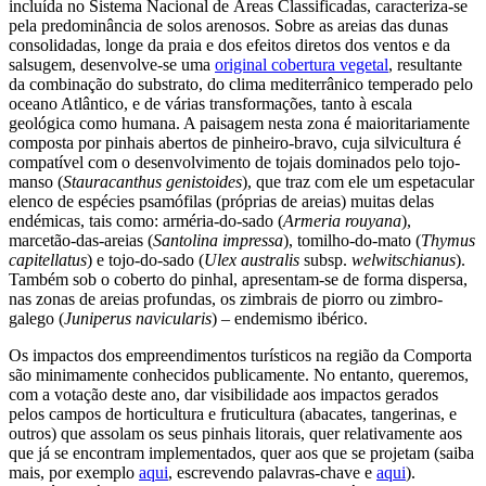
incluída no Sistema Nacional de Áreas Classificadas, caracteriza-se
pela predominância de solos arenosos. Sobre as areias das dunas
consolidadas, longe da praia e dos efeitos diretos dos ventos e da
salsugem, desenvolve-se uma
original cobertura vegetal
, resultante
da combinação do substrato, do clima mediterrânico temperado pelo
oceano Atlântico, e de várias transformações, tanto à escala
geológica como humana. A paisagem nesta zona é maioritariamente
composta por pinhais abertos de pinheiro-bravo, cuja silvicultura é
compatível com o desenvolvimento de tojais dominados pelo tojo-
manso (
Stauracanthus genistoides
), que traz com ele um espetacular
elenco de espécies psamófilas (próprias de areias) muitas delas
endémicas, tais como: arméria-do-sado (
Armeria rouyana
),
marcetão-das-areias (
Santolina impressa
), tomilho-do-mato (
Thymus
capitellatus
) e tojo-do-sado (
Ulex australis
subsp.
welwitschianus
).
Também sob o coberto do pinhal, apresentam-se de forma dispersa,
nas zonas de areias profundas, os zimbrais de piorro ou zimbro-
galego (
Juniperus navicularis
) – endemismo ibérico.
Os impactos dos empreendimentos turísticos na região da Comporta
são minimamente conhecidos publicamente. No entanto, queremos,
com a votação deste ano, dar visibilidade aos impactos gerados
pelos campos de horticultura e fruticultura (abacates, tangerinas, e
outros) que assolam os seus pinhais litorais, quer relativamente aos
que já se encontram implementados, quer aos que se projetam (saiba
mais, por exemplo
aqui
, escrevendo palavras-chave e
aqui
).