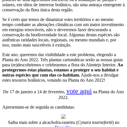
solares, em sítios de interesse botânico, são uma ameaça emergente à
conservação da flora única desta região.
Se é certo que temos de dinamizar estes territórios e ao mesmo
tempo combater as alterações climáticas com um maior investimento
em energias renováveis, não o deveremos fazer descurando a
conservação da biodiversidade local. Algumas destas espécies são
autênticas raridades locais, regionais, ou mesmo mundiais e, por
isso, muito mais suscetíveis à extinção.
Este ano, queremos dar visibilidade a este problema, elegendo a
Planta do Ano 2022. Três plantas carismáticas serão as nossas guias
para (re)descobrirmos e celebrarmos a flora do Alentejo Interior.
Ao
protegermos estas plantas, estamos a proteger o seu habitat e
outras espécies que com elas co-habitam.
Ajude-nos a divulgar
estes tesouros botânicos, votando na Planta do Ano 2022!
vote aqui
De 17 de janeiro a 14 de fevereiro,
na Planta do Ano
2022.
Apresentam-se de seguida as candidatas:
Saiba mais sobre a alcachofra-rasteira (
Cynara tournefortii
) no