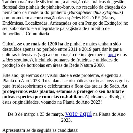
Também na área de silvicultura, a alteração das práticas de gestão
florestal dos pinhais de pinheiro-bravo, no rescaldo da chegada do
nemátodo-da-madeira-do-pinheiro (
Bursaphelenchus xylophilus
)
comprometem a conservação das espécies RELAPE (Raras,
Endémicas, Localizadas, Ameaçadas ou em Perigo de Extinção) no
seu subcoberto e a integridade paisagística de um Sítio de
Importância Comunitária.
Calcula-se que
mais de 1200 ha
de pinhal e matos tenham sido
destruídos apenas no período entre 2011 e 2019 para dar lugar a
culturas intensivas (veja a comparação de imagem aérea
aqui
e nos
slides
seguintes), incluindo pomares de fruteiras e unidades de
produção de hortícolas em áreas de Rede Natura 2000.
Este ano, queremos dar visibilidade a este problema, elegendo a
Planta do Ano 2023. Três plantas carismáticas serão as nossas guias
para (re)descobrirmos e celebrarmos a flora das areias do Sado.
Ao
protegermos estas plantas, estamos a proteger o seu habitat e
outras espécies que com elas co-habitam.
Ajude-nos a divulgar
estas originalidades, votando na Planta do Ano 2023!
vote aqui
De 3 de março a 23 de março,
na Planta do Ano
2023.
Apresentam-se de seguida as candidatas: