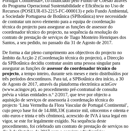
Portugal Continental», co-financiado pelo Fundo de Coesão através
do Programa Operacional Sustentabilidade e Eficiência no Uso de
Recursos (POSEUR-03-2215-FC-000013) e pelo Fundo Ambiental,
a Sociedade Portuguesa de Botânica (SPBotânica) teve necessidade
de contratar um novo elemento para a equipa de coordenação
técnica do projecto para assegurar as funções de assessor do
coordenador técnico do projecto, na sequência da resolução do
contrato de prestação de serviços de Tiago Monteiro Henriques dos
Santos, a seu pedido, no passado dia 31 de Agosto de 2017.
De forma a dar pleno cumprimento aos objectivos do projecto no
âmbito da Acção 2 (Coordenação técnica do projecto), a Direcção
da SPBotânica decidiu contratar assim uma pessoa singular para
assegurar as funções de
assessor do coordenador técnico do
projecto
, a tempo inteiro, durante seis meses e meio distribuídos por
três períodos descontínuos. Para tal, a SPBotânica deu início, a 30
de Agosto de 2017, através da plataforma electrónica acinGov
(www.acingov.pt), ao procedimento pré-contratual de consulta
prévia a várias entidades n.º 2/2017, que teve por objecto a
aquisição de serviços de assessoria à coordenação técnica do
projecto ‘Lista Vermelha da Flora Vascular de Portugal Continental’,
cujo preço base foi de 14.888,33€ (catorze mil, oitocentos e oitenta e
oito euros e trinta e três cêntimos), acrescido de IVA à taxa legal em
vigor, se este for legalmente exigido. Na sequência deste
procedimento, foi celebrado um contrato de prestação de serviços no