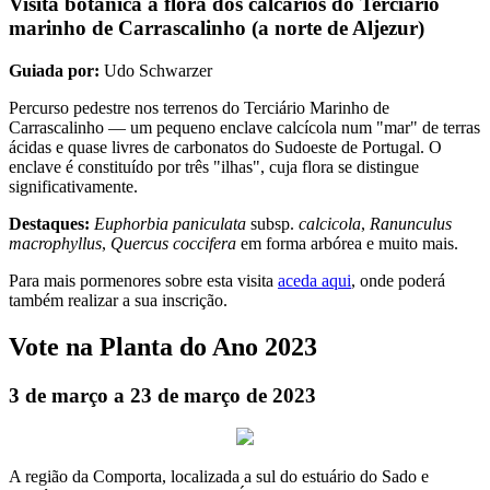
Visita botânica à flora dos calcários do Terciário
marinho de Carrascalinho (a norte de Aljezur)
Guiada por:
Udo Schwarzer
Percurso pedestre nos terrenos do Terciário Marinho de
Carrascalinho — um pequeno enclave calcícola num "mar" de terras
ácidas e quase livres de carbonatos do Sudoeste de Portugal. O
enclave é constituído por três "ilhas", cuja flora se distingue
significativamente.
Destaques:
Euphorbia paniculata
subsp.
calcicola
,
Ranunculus
macrophyllus
,
Quercus coccifera
em forma arbórea e muito mais.
Para mais pormenores sobre esta visita
aceda aqui
, onde poderá
também realizar a sua inscrição.
Vote na Planta do Ano 2023
3 de março a 23 de março de 2023
A região da Comporta, localizada a sul do estuário do Sado e