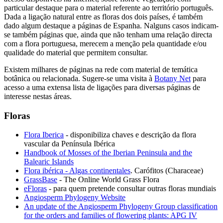
particular destaque para o material referente ao território português.
Dada a ligação natural entre as floras dos dois países, é também
dado algum destaque a páginas de Espanha. Nalguns casos indicam-
se também páginas que, ainda que não tenham uma relação directa
com a flora portuguesa, merecem a menção pela quantidade e/ou
qualidade do material que permitem consultar.
Existem milhares de páginas na rede com material de temática
botânica ou relacionada. Sugere-se uma visita à
Botany Net
para
acesso a uma extensa lista de ligações para diversas páginas de
interesse nestas áreas.
Floras
Flora Iberica
- disponibiliza chaves e descrição da flora
vascular da Península Ibérica
Handbook of Mosses of the Iberian Peninsula and the
Balearic Islands
Flora ibérica - Algas continentales
. Carófitos (Characeae)
GrassBase
- The Online World Grass Flora
eFloras
- para quem pretende consultar outras floras mundiais
Angiosperm Phylogeny Website
An update of the Angiosperm Phylogeny Group classification
for the orders and families of flowering plants: APG IV