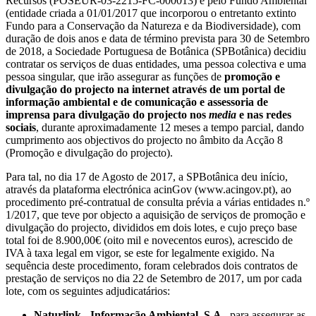
Recursos (POSEUR-03-2215-FC-000013) e pelo Fundo Ambiental
(entidade criada a 01/01/2017 que incorporou o entretanto extinto
Fundo para a Conservação da Natureza e da Biodiversidade), com
duração de dois anos e data de término prevista para 30 de Setembro
de 2018, a Sociedade Portuguesa de Botânica (SPBotânica) decidiu
contratar os serviços de duas entidades, uma pessoa colectiva e uma
pessoa singular, que irão assegurar as funções de
promoção e
divulgação do projecto na internet através de um portal de
informação ambiental e de comunicação e assessoria de
imprensa para divulgação do projecto nos
media
e nas redes
sociais
, durante aproximadamente 12 meses a tempo parcial, dando
cumprimento aos objectivos do projecto no âmbito da Acção 8
(Promoção e divulgação do projecto).
Para tal, no dia 17 de Agosto de 2017, a SPBotânica deu início,
através da plataforma electrónica acinGov (www.acingov.pt), ao
procedimento pré-contratual de consulta prévia a várias entidades n.º
1/2017, que teve por objecto a aquisição de serviços de promoção e
divulgação do projecto, divididos em dois lotes, e cujo preço base
total foi de 8.900,00€ (oito mil e novecentos euros), acrescido de
IVA à taxa legal em vigor, se este for legalmente exigido. Na
sequência deste procedimento, foram celebrados dois contratos de
prestação de serviços no dia 22 de Setembro de 2017, um por cada
lote, com os seguintes adjudicatários:
Naturlink - Informação Ambiental, S.A.
, para assegurar as