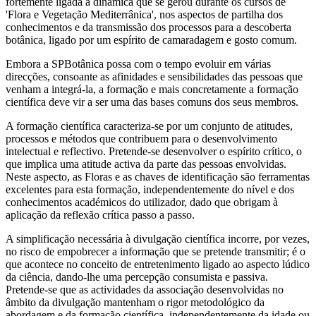
fortemente ligada à dinâmica que se gerou durante os cursos de
'Flora e Vegetação Mediterrânica', nos aspectos de partilha dos
conhecimentos e da transmissão dos processos para a descoberta
botânica, ligado por um espírito de camaradagem e gosto comum.
Embora a SPBotânica possa com o tempo evoluir em várias
direcções, consoante as afinidades e sensibilidades das pessoas que
venham a integrá-la, a formação e mais concretamente a formação
científica deve vir a ser uma das bases comuns dos seus membros.
A formação científica caracteriza-se por um conjunto de atitudes,
processos e métodos que contribuem para o desenvolvimento
intelectual e reflectivo. Pretende-se desenvolver o espírito crítico, o
que implica uma atitude activa da parte das pessoas envolvidas.
Neste aspecto, as Floras e as chaves de identificação são ferramentas
excelentes para esta formação, independentemente do nível e dos
conhecimentos académicos do utilizador, dado que obrigam à
aplicação da reflexão crítica passo a passo.
A simplificação necessária à divulgação científica incorre, por vezes,
no risco de empobrecer a informação que se pretende transmitir; é o
que acontece no conceito de entretenimento ligado ao aspecto lúdico
da ciência, dando-lhe uma percepção consumista e passiva.
Pretende-se que as actividades da associação desenvolvidas no
âmbito da divulgação mantenham o rigor metodológico da
abordagem e da formação científica, independentemente da idade ou