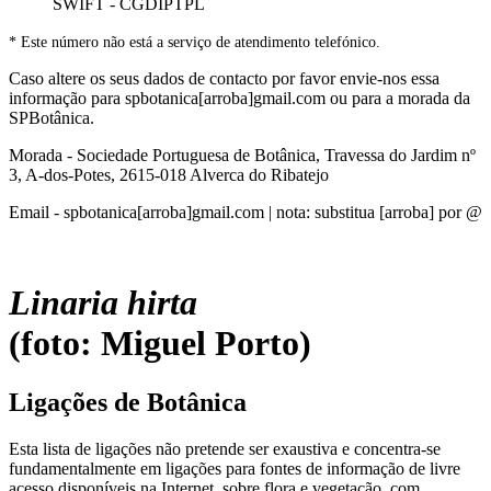
SWIFT - CGDIPTPL
* Este número não está a serviço de atendimento telefónico.
Caso altere os seus dados de contacto por favor envie-nos essa
informação para spbotanica[arroba]gmail.com ou para a morada da
SPBotânica.
Morada - Sociedade Portuguesa de Botânica, Travessa do Jardim nº
3, A-dos-Potes, 2615-018 Alverca do Ribatejo
Email - spbotanica[arroba]gmail.com | nota: substitua [arroba] por @
Linaria hirta
(foto: Miguel Porto)
Ligações de Botânica
Esta lista de ligações não pretende ser exaustiva e concentra-se
fundamentalmente em ligações para fontes de informação de livre
acesso disponíveis na Internet, sobre flora e vegetação, com