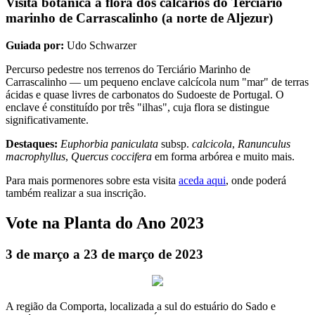
Visita botânica à flora dos calcários do Terciário
marinho de Carrascalinho (a norte de Aljezur)
Guiada por:
Udo Schwarzer
Percurso pedestre nos terrenos do Terciário Marinho de
Carrascalinho — um pequeno enclave calcícola num "mar" de terras
ácidas e quase livres de carbonatos do Sudoeste de Portugal. O
enclave é constituído por três "ilhas", cuja flora se distingue
significativamente.
Destaques:
Euphorbia paniculata
subsp.
calcicola
,
Ranunculus
macrophyllus
,
Quercus coccifera
em forma arbórea e muito mais.
Para mais pormenores sobre esta visita
aceda aqui
, onde poderá
também realizar a sua inscrição.
Vote na Planta do Ano 2023
3 de março a 23 de março de 2023
A região da Comporta, localizada a sul do estuário do Sado e