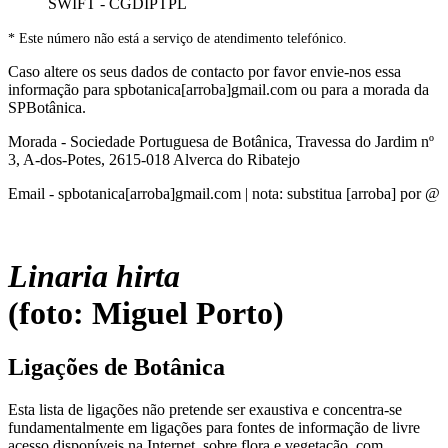
SWIFT - CGDIPTPL
* Este número não está a serviço de atendimento telefónico.
Caso altere os seus dados de contacto por favor envie-nos essa
informação para spbotanica[arroba]gmail.com ou para a morada da
SPBotânica.
Morada - Sociedade Portuguesa de Botânica, Travessa do Jardim nº
3, A-dos-Potes, 2615-018 Alverca do Ribatejo
Email - spbotanica[arroba]gmail.com | nota: substitua [arroba] por @
Linaria hirta
(foto: Miguel Porto)
Ligações de Botânica
Esta lista de ligações não pretende ser exaustiva e concentra-se
fundamentalmente em ligações para fontes de informação de livre
acesso disponíveis na Internet, sobre flora e vegetação, com