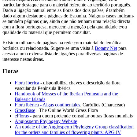
particular destaque para o material referente ao território português.
Dada a ligação natural entre as floras dos dois países, é também
dado algum destaque a páginas de Espanha. Nalguns casos indicam-
se também páginas que, ainda que não tenham uma relação directa
com a flora portuguesa, merecem a menção pela quantidade e/ou
qualidade do material que permitem consultar.
Existem milhares de páginas na rede com material de temática
botânica ou relacionada. Sugere-se uma visita à
Botany Net
para
acesso a uma extensa lista de ligações para diversas páginas de
interesse nestas áreas.
Floras
Flora Iberica
- disponibiliza chaves e descrição da flora
vascular da Península Ibérica
Handbook of Mosses of the Iberian Peninsula and the
Balearic Islands
Flora ibérica - Algas continentales
. Carófitos (Characeae)
GrassBase
- The Online World Grass Flora
eFloras
- para quem pretende consultar outras floras mundiais
Angiosperm Phylogeny Website
An update of the Angiosperm Phylogeny Group classification
for the orders and families of flowering plants: APG IV