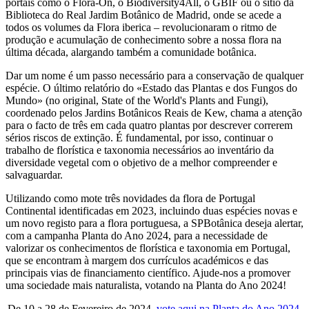
portais como o Flora-On, o Biodiversity4All, o GBIF ou o sítio da
Biblioteca do Real Jardim Botânico de Madrid, onde se acede a
todos os volumes da Flora iberica – revolucionaram o ritmo de
produção e acumulação de conhecimento sobre a nossa flora na
última década, alargando também a comunidade botânica.
Dar um nome é um passo necessário para a conservação de qualquer
espécie. O último relatório do «Estado das Plantas e dos Fungos do
Mundo» (no original, State of the World's Plants and Fungi),
coordenado pelos Jardins Botânicos Reais de Kew, chama a atenção
para o facto de três em cada quatro plantas por descrever correrem
sérios riscos de extinção. É fundamental, por isso, continuar o
trabalho de florística e taxonomia necessários ao inventário da
diversidade vegetal com o objetivo de a melhor compreender e
salvaguardar.
Utilizando como mote três novidades da flora de Portugal
Continental identificadas em 2023, incluindo duas espécies novas e
um novo registo para a flora portuguesa, a SPBotânica deseja alertar,
com a campanha Planta do Ano 2024, para a necessidade de
valorizar os conhecimentos de florística e taxonomia em Portugal,
que se encontram à margem dos currículos académicos e das
principais vias de financiamento científico. Ajude-nos a promover
uma sociedade mais naturalista, votando na Planta do Ano 2024!
De 10 a 28 de Fevereiro de 2024,
vote aqui na Planta do Ano 2024
.