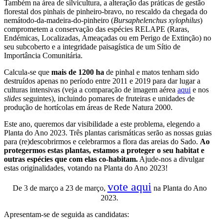
Também na área de silvicultura, a alteração das práticas de gestão
florestal dos pinhais de pinheiro-bravo, no rescaldo da chegada do
nemátodo-da-madeira-do-pinheiro (
Bursaphelenchus xylophilus
)
comprometem a conservação das espécies RELAPE (Raras,
Endémicas, Localizadas, Ameaçadas ou em Perigo de Extinção) no
seu subcoberto e a integridade paisagística de um Sítio de
Importância Comunitária.
Calcula-se que
mais de 1200 ha
de pinhal e matos tenham sido
destruídos apenas no período entre 2011 e 2019 para dar lugar a
culturas intensivas (veja a comparação de imagem aérea
aqui
e nos
slides
seguintes), incluindo pomares de fruteiras e unidades de
produção de hortícolas em áreas de Rede Natura 2000.
Este ano, queremos dar visibilidade a este problema, elegendo a
Planta do Ano 2023. Três plantas carismáticas serão as nossas guias
para (re)descobrirmos e celebrarmos a flora das areias do Sado.
Ao
protegermos estas plantas, estamos a proteger o seu habitat e
outras espécies que com elas co-habitam.
Ajude-nos a divulgar
estas originalidades, votando na Planta do Ano 2023!
vote aqui
De 3 de março a 23 de março,
na Planta do Ano
2023.
Apresentam-se de seguida as candidatas: