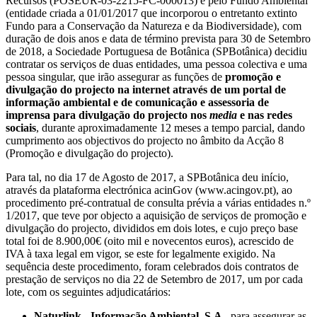
Recursos (POSEUR-03-2215-FC-000013) e pelo Fundo Ambiental
(entidade criada a 01/01/2017 que incorporou o entretanto extinto
Fundo para a Conservação da Natureza e da Biodiversidade), com
duração de dois anos e data de término prevista para 30 de Setembro
de 2018, a Sociedade Portuguesa de Botânica (SPBotânica) decidiu
contratar os serviços de duas entidades, uma pessoa colectiva e uma
pessoa singular, que irão assegurar as funções de
promoção e
divulgação do projecto na internet através de um portal de
informação ambiental e de comunicação e assessoria de
imprensa para divulgação do projecto nos
media
e nas redes
sociais
, durante aproximadamente 12 meses a tempo parcial, dando
cumprimento aos objectivos do projecto no âmbito da Acção 8
(Promoção e divulgação do projecto).
Para tal, no dia 17 de Agosto de 2017, a SPBotânica deu início,
através da plataforma electrónica acinGov (www.acingov.pt), ao
procedimento pré-contratual de consulta prévia a várias entidades n.º
1/2017, que teve por objecto a aquisição de serviços de promoção e
divulgação do projecto, divididos em dois lotes, e cujo preço base
total foi de 8.900,00€ (oito mil e novecentos euros), acrescido de
IVA à taxa legal em vigor, se este for legalmente exigido. Na
sequência deste procedimento, foram celebrados dois contratos de
prestação de serviços no dia 22 de Setembro de 2017, um por cada
lote, com os seguintes adjudicatários:
Naturlink - Informação Ambiental, S.A.
, para assegurar as