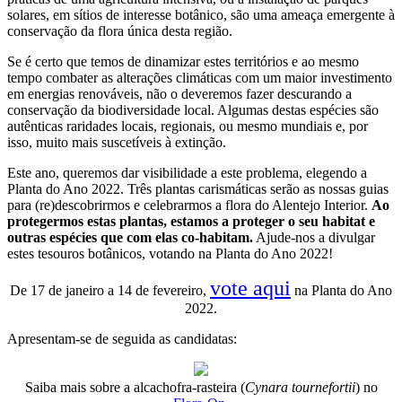
solares, em sítios de interesse botânico, são uma ameaça emergente à
conservação da flora única desta região.
Se é certo que temos de dinamizar estes territórios e ao mesmo
tempo combater as alterações climáticas com um maior investimento
em energias renováveis, não o deveremos fazer descurando a
conservação da biodiversidade local. Algumas destas espécies são
autênticas raridades locais, regionais, ou mesmo mundiais e, por
isso, muito mais suscetíveis à extinção.
Este ano, queremos dar visibilidade a este problema, elegendo a
Planta do Ano 2022. Três plantas carismáticas serão as nossas guias
para (re)descobrirmos e celebrarmos a flora do Alentejo Interior.
Ao
protegermos estas plantas, estamos a proteger o seu habitat e
outras espécies que com elas co-habitam.
Ajude-nos a divulgar
estes tesouros botânicos, votando na Planta do Ano 2022!
vote aqui
De 17 de janeiro a 14 de fevereiro,
na Planta do Ano
2022.
Apresentam-se de seguida as candidatas:
Saiba mais sobre a alcachofra-rasteira (
Cynara tournefortii
) no