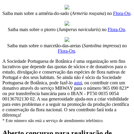
Saiba mais sobre a arméria-do-sado (
Armeria rouyana
) no
Flora-On
.
Saiba mais sobre o piorro (
Juniperus navicularis
) no
Flora-On
.
Saiba mais sobre o marcetão-das-areias (
Santolina impressa
) no
Flora-On
.
A Sociedade Portuguesa de Botânica é uma organização sem fins
lucrativos que depende das quotas de sócios e de donativos para o
estudo, divulgação e conservação das espécies de flora nativas de
Portugal e dos seus habitats. Se ainda não é sócio da Sociedade
Portuguesa de Botânica, pode fazê-lo
aqui
, ou contribuir com um
donativo através do serviço MBWAY para o número 965 090 823*
ou por transferência bancária para o IBAN - PT50 0035 0054
00136702130 02. A sua generosidade ajuda-nos a criar visibilidade
para estes problemas e a seguir na promoção da produção científica
e conservação da flora nacional. O seu contributo fará toda a
diferença!
* Este número não está a serviço de atendimento telefónico.
Aberto concurso para realização de