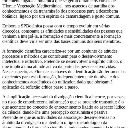
fortemente ligada à dinâmica que se gerou durante os cursos de
'Flora e Vegetação Mediterrânica', nos aspectos de partilha dos
conhecimentos e da transmissão dos processos para a descoberta
botânica, ligado por um espírito de camaradagem e gosto comum.
Embora a SPBotânica possa com o tempo evoluir em várias
direcções, consoante as afinidades e sensibilidades das pessoas que
venham a integrá-la, a formação e mais concretamente a formação
científica deve vir a ser uma das bases comuns dos seus membros.
A formação científica caracteriza-se por um conjunto de atitudes,
processos e métodos que contribuem para o desenvolvimento
intelectual e reflectivo. Pretende-se desenvolver o espírito crítico, o
que implica uma atitude activa da parte das pessoas envolvidas.
Neste aspecto, as Floras e as chaves de identificação são ferramentas
excelentes para esta formação, independentemente do nível e dos
conhecimentos académicos do utilizador, dado que obrigam à
aplicação da reflexão crítica passo a passo.
A simplificação necessária à divulgação científica incorre, por vezes,
no risco de empobrecer a informação que se pretende transmitir; é o
que acontece no conceito de entretenimento ligado ao aspecto lúdico
da ciência, dando-lhe uma percepção consumista e passiva.
Pretende-se que as actividades da associação desenvolvidas no
âmbito da divulgação mantenham o rigor metodológico da
abordagem e da formação científica, independentemente da idade ou