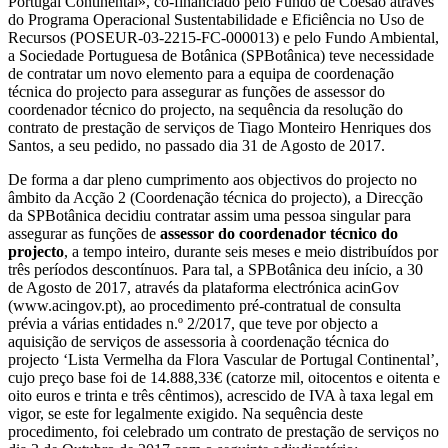
Portugal Continental», co-financiado pelo Fundo de Coesão através
do Programa Operacional Sustentabilidade e Eficiência no Uso de
Recursos (POSEUR-03-2215-FC-000013) e pelo Fundo Ambiental,
a Sociedade Portuguesa de Botânica (SPBotânica) teve necessidade
de contratar um novo elemento para a equipa de coordenação
técnica do projecto para assegurar as funções de assessor do
coordenador técnico do projecto, na sequência da resolução do
contrato de prestação de serviços de Tiago Monteiro Henriques dos
Santos, a seu pedido, no passado dia 31 de Agosto de 2017.
De forma a dar pleno cumprimento aos objectivos do projecto no
âmbito da Acção 2 (Coordenação técnica do projecto), a Direcção
da SPBotânica decidiu contratar assim uma pessoa singular para
assegurar as funções de
assessor do coordenador técnico do
projecto
, a tempo inteiro, durante seis meses e meio distribuídos por
três períodos descontínuos. Para tal, a SPBotânica deu início, a 30
de Agosto de 2017, através da plataforma electrónica acinGov
(www.acingov.pt), ao procedimento pré-contratual de consulta
prévia a várias entidades n.º 2/2017, que teve por objecto a
aquisição de serviços de assessoria à coordenação técnica do
projecto ‘Lista Vermelha da Flora Vascular de Portugal Continental’,
cujo preço base foi de 14.888,33€ (catorze mil, oitocentos e oitenta e
oito euros e trinta e três cêntimos), acrescido de IVA à taxa legal em
vigor, se este for legalmente exigido. Na sequência deste
procedimento, foi celebrado um contrato de prestação de serviços no