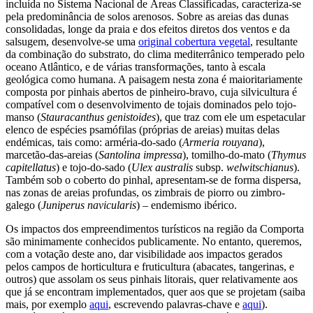
incluída no Sistema Nacional de Áreas Classificadas, caracteriza-se
pela predominância de solos arenosos. Sobre as areias das dunas
consolidadas, longe da praia e dos efeitos diretos dos ventos e da
salsugem, desenvolve-se uma
original cobertura vegetal
, resultante
da combinação do substrato, do clima mediterrânico temperado pelo
oceano Atlântico, e de várias transformações, tanto à escala
geológica como humana. A paisagem nesta zona é maioritariamente
composta por pinhais abertos de pinheiro-bravo, cuja silvicultura é
compatível com o desenvolvimento de tojais dominados pelo tojo-
manso (
Stauracanthus genistoides
), que traz com ele um espetacular
elenco de espécies psamófilas (próprias de areias) muitas delas
endémicas, tais como: arméria-do-sado (
Armeria rouyana
),
marcetão-das-areias (
Santolina impressa
), tomilho-do-mato (
Thymus
capitellatus
) e tojo-do-sado (
Ulex australis
subsp.
welwitschianus
).
Também sob o coberto do pinhal, apresentam-se de forma dispersa,
nas zonas de areias profundas, os zimbrais de piorro ou zimbro-
galego (
Juniperus navicularis
) – endemismo ibérico.
Os impactos dos empreendimentos turísticos na região da Comporta
são minimamente conhecidos publicamente. No entanto, queremos,
com a votação deste ano, dar visibilidade aos impactos gerados
pelos campos de horticultura e fruticultura (abacates, tangerinas, e
outros) que assolam os seus pinhais litorais, quer relativamente aos
que já se encontram implementados, quer aos que se projetam (saiba
mais, por exemplo
aqui
, escrevendo palavras-chave e
aqui
).