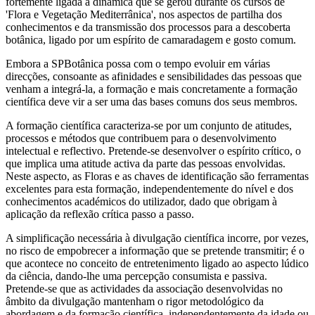
fortemente ligada à dinâmica que se gerou durante os cursos de
'Flora e Vegetação Mediterrânica', nos aspectos de partilha dos
conhecimentos e da transmissão dos processos para a descoberta
botânica, ligado por um espírito de camaradagem e gosto comum.
Embora a SPBotânica possa com o tempo evoluir em várias
direcções, consoante as afinidades e sensibilidades das pessoas que
venham a integrá-la, a formação e mais concretamente a formação
científica deve vir a ser uma das bases comuns dos seus membros.
A formação científica caracteriza-se por um conjunto de atitudes,
processos e métodos que contribuem para o desenvolvimento
intelectual e reflectivo. Pretende-se desenvolver o espírito crítico, o
que implica uma atitude activa da parte das pessoas envolvidas.
Neste aspecto, as Floras e as chaves de identificação são ferramentas
excelentes para esta formação, independentemente do nível e dos
conhecimentos académicos do utilizador, dado que obrigam à
aplicação da reflexão crítica passo a passo.
A simplificação necessária à divulgação científica incorre, por vezes,
no risco de empobrecer a informação que se pretende transmitir; é o
que acontece no conceito de entretenimento ligado ao aspecto lúdico
da ciência, dando-lhe uma percepção consumista e passiva.
Pretende-se que as actividades da associação desenvolvidas no
âmbito da divulgação mantenham o rigor metodológico da
abordagem e da formação científica, independentemente da idade ou