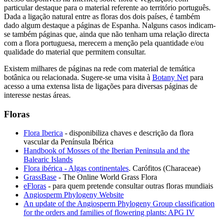
particular destaque para o material referente ao território português.
Dada a ligação natural entre as floras dos dois países, é também
dado algum destaque a páginas de Espanha. Nalguns casos indicam-
se também páginas que, ainda que não tenham uma relação directa
com a flora portuguesa, merecem a menção pela quantidade e/ou
qualidade do material que permitem consultar.
Existem milhares de páginas na rede com material de temática
botânica ou relacionada. Sugere-se uma visita à
Botany Net
para
acesso a uma extensa lista de ligações para diversas páginas de
interesse nestas áreas.
Floras
Flora Iberica
- disponibiliza chaves e descrição da flora
vascular da Península Ibérica
Handbook of Mosses of the Iberian Peninsula and the
Balearic Islands
Flora ibérica - Algas continentales
. Carófitos (Characeae)
GrassBase
- The Online World Grass Flora
eFloras
- para quem pretende consultar outras floras mundiais
Angiosperm Phylogeny Website
An update of the Angiosperm Phylogeny Group classification
for the orders and families of flowering plants: APG IV