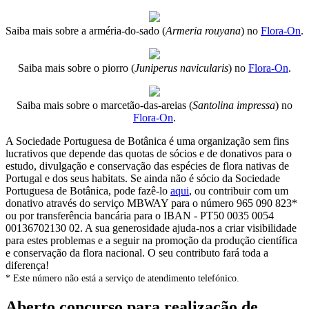
Saiba mais sobre a arméria-do-sado (
Armeria rouyana
) no
Flora-On
.
Saiba mais sobre o piorro (
Juniperus navicularis
) no
Flora-On
.
Saiba mais sobre o marcetão-das-areias (
Santolina impressa
) no
Flora-On
.
A Sociedade Portuguesa de Botânica é uma organização sem fins
lucrativos que depende das quotas de sócios e de donativos para o
estudo, divulgação e conservação das espécies de flora nativas de
Portugal e dos seus habitats. Se ainda não é sócio da Sociedade
Portuguesa de Botânica, pode fazê-lo
aqui
, ou contribuir com um
donativo através do serviço MBWAY para o número 965 090 823*
ou por transferência bancária para o IBAN - PT50 0035 0054
00136702130 02. A sua generosidade ajuda-nos a criar visibilidade
para estes problemas e a seguir na promoção da produção científica
e conservação da flora nacional. O seu contributo fará toda a
diferença!
* Este número não está a serviço de atendimento telefónico.
Aberto concurso para realização de