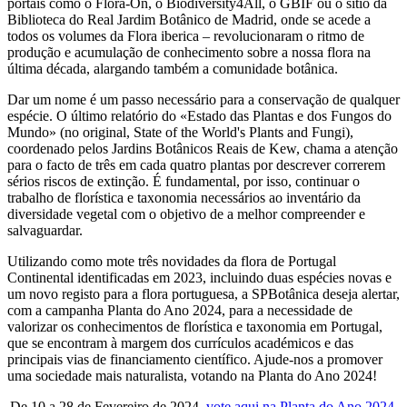
portais como o Flora-On, o Biodiversity4All, o GBIF ou o sítio da
Biblioteca do Real Jardim Botânico de Madrid, onde se acede a
todos os volumes da Flora iberica – revolucionaram o ritmo de
produção e acumulação de conhecimento sobre a nossa flora na
última década, alargando também a comunidade botânica.
Dar um nome é um passo necessário para a conservação de qualquer
espécie. O último relatório do «Estado das Plantas e dos Fungos do
Mundo» (no original, State of the World's Plants and Fungi),
coordenado pelos Jardins Botânicos Reais de Kew, chama a atenção
para o facto de três em cada quatro plantas por descrever correrem
sérios riscos de extinção. É fundamental, por isso, continuar o
trabalho de florística e taxonomia necessários ao inventário da
diversidade vegetal com o objetivo de a melhor compreender e
salvaguardar.
Utilizando como mote três novidades da flora de Portugal
Continental identificadas em 2023, incluindo duas espécies novas e
um novo registo para a flora portuguesa, a SPBotânica deseja alertar,
com a campanha Planta do Ano 2024, para a necessidade de
valorizar os conhecimentos de florística e taxonomia em Portugal,
que se encontram à margem dos currículos académicos e das
principais vias de financiamento científico. Ajude-nos a promover
uma sociedade mais naturalista, votando na Planta do Ano 2024!
De 10 a 28 de Fevereiro de 2024,
vote aqui na Planta do Ano 2024
.