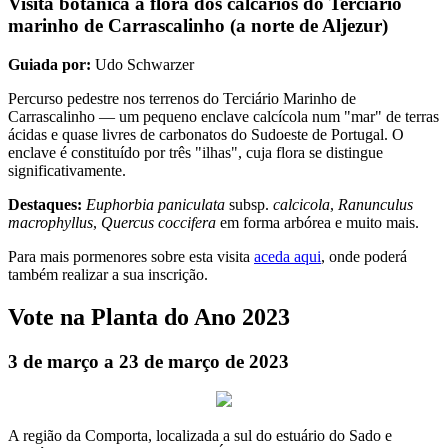
Visita botânica à flora dos calcários do Terciário
marinho de Carrascalinho (a norte de Aljezur)
Guiada por:
Udo Schwarzer
Percurso pedestre nos terrenos do Terciário Marinho de
Carrascalinho — um pequeno enclave calcícola num "mar" de terras
ácidas e quase livres de carbonatos do Sudoeste de Portugal. O
enclave é constituído por três "ilhas", cuja flora se distingue
significativamente.
Destaques:
Euphorbia paniculata
subsp.
calcicola
,
Ranunculus
macrophyllus
,
Quercus coccifera
em forma arbórea e muito mais.
Para mais pormenores sobre esta visita
aceda aqui
, onde poderá
também realizar a sua inscrição.
Vote na Planta do Ano 2023
3 de março a 23 de março de 2023
A região da Comporta, localizada a sul do estuário do Sado e