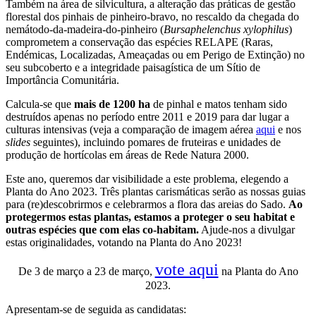
Também na área de silvicultura, a alteração das práticas de gestão
florestal dos pinhais de pinheiro-bravo, no rescaldo da chegada do
nemátodo-da-madeira-do-pinheiro (
Bursaphelenchus xylophilus
)
comprometem a conservação das espécies RELAPE (Raras,
Endémicas, Localizadas, Ameaçadas ou em Perigo de Extinção) no
seu subcoberto e a integridade paisagística de um Sítio de
Importância Comunitária.
Calcula-se que
mais de 1200 ha
de pinhal e matos tenham sido
destruídos apenas no período entre 2011 e 2019 para dar lugar a
culturas intensivas (veja a comparação de imagem aérea
aqui
e nos
slides
seguintes), incluindo pomares de fruteiras e unidades de
produção de hortícolas em áreas de Rede Natura 2000.
Este ano, queremos dar visibilidade a este problema, elegendo a
Planta do Ano 2023. Três plantas carismáticas serão as nossas guias
para (re)descobrirmos e celebrarmos a flora das areias do Sado.
Ao
protegermos estas plantas, estamos a proteger o seu habitat e
outras espécies que com elas co-habitam.
Ajude-nos a divulgar
estas originalidades, votando na Planta do Ano 2023!
vote aqui
De 3 de março a 23 de março,
na Planta do Ano
2023.
Apresentam-se de seguida as candidatas: