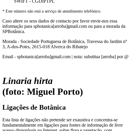
SWIFT - CGDIPTPL
* Este número não está a serviço de atendimento telefónico.
Caso altere os seus dados de contacto por favor envie-nos essa
informação para spbotanica[arroba]gmail.com ou para a morada da
SPBotânica.
Morada - Sociedade Portuguesa de Botânica, Travessa do Jardim nº
3, A-dos-Potes, 2615-018 Alverca do Ribatejo
Email - spbotanica[arroba]gmail.com | nota: substitua [arroba] por @
Linaria hirta
(foto: Miguel Porto)
Ligações de Botânica
Esta lista de ligações não pretende ser exaustiva e concentra-se
fundamentalmente em ligações para fontes de informação de livre
acesso disponíveis na Internet, sobre flora e vegetação, com