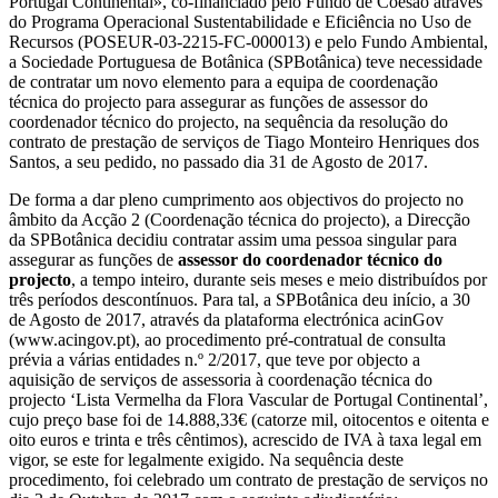
Portugal Continental», co-financiado pelo Fundo de Coesão através
do Programa Operacional Sustentabilidade e Eficiência no Uso de
Recursos (POSEUR-03-2215-FC-000013) e pelo Fundo Ambiental,
a Sociedade Portuguesa de Botânica (SPBotânica) teve necessidade
de contratar um novo elemento para a equipa de coordenação
técnica do projecto para assegurar as funções de assessor do
coordenador técnico do projecto, na sequência da resolução do
contrato de prestação de serviços de Tiago Monteiro Henriques dos
Santos, a seu pedido, no passado dia 31 de Agosto de 2017.
De forma a dar pleno cumprimento aos objectivos do projecto no
âmbito da Acção 2 (Coordenação técnica do projecto), a Direcção
da SPBotânica decidiu contratar assim uma pessoa singular para
assegurar as funções de
assessor do coordenador técnico do
projecto
, a tempo inteiro, durante seis meses e meio distribuídos por
três períodos descontínuos. Para tal, a SPBotânica deu início, a 30
de Agosto de 2017, através da plataforma electrónica acinGov
(www.acingov.pt), ao procedimento pré-contratual de consulta
prévia a várias entidades n.º 2/2017, que teve por objecto a
aquisição de serviços de assessoria à coordenação técnica do
projecto ‘Lista Vermelha da Flora Vascular de Portugal Continental’,
cujo preço base foi de 14.888,33€ (catorze mil, oitocentos e oitenta e
oito euros e trinta e três cêntimos), acrescido de IVA à taxa legal em
vigor, se este for legalmente exigido. Na sequência deste
procedimento, foi celebrado um contrato de prestação de serviços no