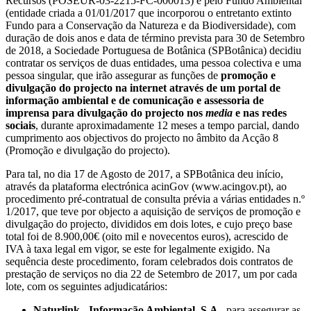
Recursos (POSEUR-03-2215-FC-000013) e pelo Fundo Ambiental
(entidade criada a 01/01/2017 que incorporou o entretanto extinto
Fundo para a Conservação da Natureza e da Biodiversidade), com
duração de dois anos e data de término prevista para 30 de Setembro
de 2018, a Sociedade Portuguesa de Botânica (SPBotânica) decidiu
contratar os serviços de duas entidades, uma pessoa colectiva e uma
pessoa singular, que irão assegurar as funções de
promoção e
divulgação do projecto na internet através de um portal de
informação ambiental e de comunicação e assessoria de
imprensa para divulgação do projecto nos
media
e nas redes
sociais
, durante aproximadamente 12 meses a tempo parcial, dando
cumprimento aos objectivos do projecto no âmbito da Acção 8
(Promoção e divulgação do projecto).
Para tal, no dia 17 de Agosto de 2017, a SPBotânica deu início,
através da plataforma electrónica acinGov (www.acingov.pt), ao
procedimento pré-contratual de consulta prévia a várias entidades n.º
1/2017, que teve por objecto a aquisição de serviços de promoção e
divulgação do projecto, divididos em dois lotes, e cujo preço base
total foi de 8.900,00€ (oito mil e novecentos euros), acrescido de
IVA à taxa legal em vigor, se este for legalmente exigido. Na
sequência deste procedimento, foram celebrados dois contratos de
prestação de serviços no dia 22 de Setembro de 2017, um por cada
lote, com os seguintes adjudicatários:
Naturlink - Informação Ambiental, S.A.
, para assegurar as