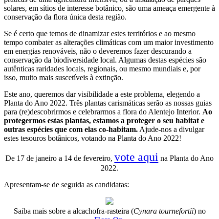
solares, em sítios de interesse botânico, são uma ameaça emergente à
conservação da flora única desta região.
Se é certo que temos de dinamizar estes territórios e ao mesmo
tempo combater as alterações climáticas com um maior investimento
em energias renováveis, não o deveremos fazer descurando a
conservação da biodiversidade local. Algumas destas espécies são
autênticas raridades locais, regionais, ou mesmo mundiais e, por
isso, muito mais suscetíveis à extinção.
Este ano, queremos dar visibilidade a este problema, elegendo a
Planta do Ano 2022. Três plantas carismáticas serão as nossas guias
para (re)descobrirmos e celebrarmos a flora do Alentejo Interior.
Ao
protegermos estas plantas, estamos a proteger o seu habitat e
outras espécies que com elas co-habitam.
Ajude-nos a divulgar
estes tesouros botânicos, votando na Planta do Ano 2022!
vote aqui
De 17 de janeiro a 14 de fevereiro,
na Planta do Ano
2022.
Apresentam-se de seguida as candidatas:
Saiba mais sobre a alcachofra-rasteira (
Cynara tournefortii
) no