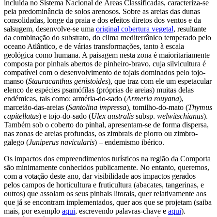
incluída no Sistema Nacional de Áreas Classificadas, caracteriza-se
pela predominância de solos arenosos. Sobre as areias das dunas
consolidadas, longe da praia e dos efeitos diretos dos ventos e da
salsugem, desenvolve-se uma
original cobertura vegetal
, resultante
da combinação do substrato, do clima mediterrânico temperado pelo
oceano Atlântico, e de várias transformações, tanto à escala
geológica como humana. A paisagem nesta zona é maioritariamente
composta por pinhais abertos de pinheiro-bravo, cuja silvicultura é
compatível com o desenvolvimento de tojais dominados pelo tojo-
manso (
Stauracanthus genistoides
), que traz com ele um espetacular
elenco de espécies psamófilas (próprias de areias) muitas delas
endémicas, tais como: arméria-do-sado (
Armeria rouyana
),
marcetão-das-areias (
Santolina impressa
), tomilho-do-mato (
Thymus
capitellatus
) e tojo-do-sado (
Ulex australis
subsp.
welwitschianus
).
Também sob o coberto do pinhal, apresentam-se de forma dispersa,
nas zonas de areias profundas, os zimbrais de piorro ou zimbro-
galego (
Juniperus navicularis
) – endemismo ibérico.
Os impactos dos empreendimentos turísticos na região da Comporta
são minimamente conhecidos publicamente. No entanto, queremos,
com a votação deste ano, dar visibilidade aos impactos gerados
pelos campos de horticultura e fruticultura (abacates, tangerinas, e
outros) que assolam os seus pinhais litorais, quer relativamente aos
que já se encontram implementados, quer aos que se projetam (saiba
mais, por exemplo
aqui
, escrevendo palavras-chave e
aqui
).