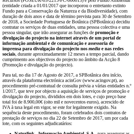
Recursos (POSEUR-03-2215-FC-000013) e pelo Fundo Ambiental
(entidade criada a 01/01/2017 que incorporou o entretanto extinto
Fundo para a Conservação da Natureza e da Biodiversidade), com
duração de dois anos e data de término prevista para 30 de Setembro
de 2018, a Sociedade Portuguesa de Botânica (SPBotânica) decidiu
contratar os serviços de duas entidades, uma pessoa colectiva e uma
pessoa singular, que irão assegurar as funções de
promoção e
divulgação do projecto na internet através de um portal de
informação ambiental e de comunicação e assessoria de
imprensa para divulgação do projecto nos
media
e nas redes
sociais
, durante aproximadamente 12 meses a tempo parcial, dando
cumprimento aos objectivos do projecto no âmbito da Acção 8
(Promoção e divulgação do projecto).
Para tal, no dia 17 de Agosto de 2017, a SPBotânica deu início,
através da plataforma electrónica acinGov (www.acingov.pt), ao
procedimento pré-contratual de consulta prévia a várias entidades n.º
1/2017, que teve por objecto a aquisição de serviços de promoção e
divulgação do projecto, divididos em dois lotes, e cujo preço base
total foi de 8.900,00€ (oito mil e novecentos euros), acrescido de
IVA à taxa legal em vigor, se este for legalmente exigido. Na
sequência deste procedimento, foram celebrados dois contratos de
prestação de serviços no dia 22 de Setembro de 2017, um por cada
lote, com os seguintes adjudicatários:
Naturlink - Informação Ambiental, S.A.
, para assegurar as