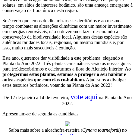
solares, em sítios de interesse botânico, são uma ameaça emergente à
conservação da flora única desta região.
Se é certo que temos de dinamizar estes territórios e ao mesmo
tempo combater as alterações climáticas com um maior investimento
em energias renováveis, não o deveremos fazer descurando a
conservação da biodiversidade local. Algumas destas espécies são
autênticas raridades locais, regionais, ou mesmo mundiais e, por
isso, muito mais suscetíveis à extinção.
Este ano, queremos dar visibilidade a este problema, elegendo a
Planta do Ano 2022. Três plantas carismáticas serão as nossas guias
para (re)descobrirmos e celebrarmos a flora do Alentejo Interior.
Ao
protegermos estas plantas, estamos a proteger o seu habitat e
outras espécies que com elas co-habitam.
Ajude-nos a divulgar
estes tesouros botânicos, votando na Planta do Ano 2022!
vote aqui
De 17 de janeiro a 14 de fevereiro,
na Planta do Ano
2022.
Apresentam-se de seguida as candidatas:
Saiba mais sobre a alcachofra-rasteira (
Cynara tournefortii
) no