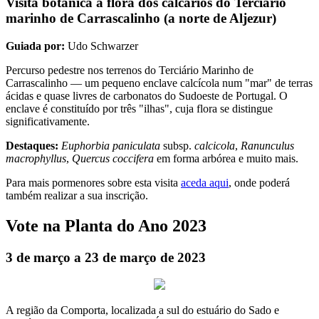
Visita botânica à flora dos calcários do Terciário
marinho de Carrascalinho (a norte de Aljezur)
Guiada por:
Udo Schwarzer
Percurso pedestre nos terrenos do Terciário Marinho de
Carrascalinho — um pequeno enclave calcícola num "mar" de terras
ácidas e quase livres de carbonatos do Sudoeste de Portugal. O
enclave é constituído por três "ilhas", cuja flora se distingue
significativamente.
Destaques:
Euphorbia paniculata
subsp.
calcicola
,
Ranunculus
macrophyllus
,
Quercus coccifera
em forma arbórea e muito mais.
Para mais pormenores sobre esta visita
aceda aqui
, onde poderá
também realizar a sua inscrição.
Vote na Planta do Ano 2023
3 de março a 23 de março de 2023
A região da Comporta, localizada a sul do estuário do Sado e