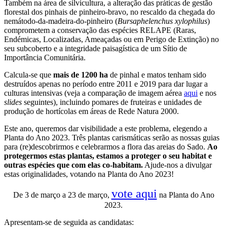
Também na área de silvicultura, a alteração das práticas de gestão
florestal dos pinhais de pinheiro-bravo, no rescaldo da chegada do
nemátodo-da-madeira-do-pinheiro (
Bursaphelenchus xylophilus
)
comprometem a conservação das espécies RELAPE (Raras,
Endémicas, Localizadas, Ameaçadas ou em Perigo de Extinção) no
seu subcoberto e a integridade paisagística de um Sítio de
Importância Comunitária.
Calcula-se que
mais de 1200 ha
de pinhal e matos tenham sido
destruídos apenas no período entre 2011 e 2019 para dar lugar a
culturas intensivas (veja a comparação de imagem aérea
aqui
e nos
slides
seguintes), incluindo pomares de fruteiras e unidades de
produção de hortícolas em áreas de Rede Natura 2000.
Este ano, queremos dar visibilidade a este problema, elegendo a
Planta do Ano 2023. Três plantas carismáticas serão as nossas guias
para (re)descobrirmos e celebrarmos a flora das areias do Sado.
Ao
protegermos estas plantas, estamos a proteger o seu habitat e
outras espécies que com elas co-habitam.
Ajude-nos a divulgar
estas originalidades, votando na Planta do Ano 2023!
vote aqui
De 3 de março a 23 de março,
na Planta do Ano
2023.
Apresentam-se de seguida as candidatas: