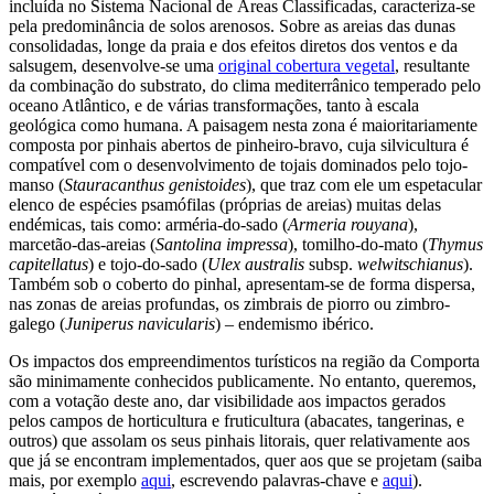
incluída no Sistema Nacional de Áreas Classificadas, caracteriza-se
pela predominância de solos arenosos. Sobre as areias das dunas
consolidadas, longe da praia e dos efeitos diretos dos ventos e da
salsugem, desenvolve-se uma
original cobertura vegetal
, resultante
da combinação do substrato, do clima mediterrânico temperado pelo
oceano Atlântico, e de várias transformações, tanto à escala
geológica como humana. A paisagem nesta zona é maioritariamente
composta por pinhais abertos de pinheiro-bravo, cuja silvicultura é
compatível com o desenvolvimento de tojais dominados pelo tojo-
manso (
Stauracanthus genistoides
), que traz com ele um espetacular
elenco de espécies psamófilas (próprias de areias) muitas delas
endémicas, tais como: arméria-do-sado (
Armeria rouyana
),
marcetão-das-areias (
Santolina impressa
), tomilho-do-mato (
Thymus
capitellatus
) e tojo-do-sado (
Ulex australis
subsp.
welwitschianus
).
Também sob o coberto do pinhal, apresentam-se de forma dispersa,
nas zonas de areias profundas, os zimbrais de piorro ou zimbro-
galego (
Juniperus navicularis
) – endemismo ibérico.
Os impactos dos empreendimentos turísticos na região da Comporta
são minimamente conhecidos publicamente. No entanto, queremos,
com a votação deste ano, dar visibilidade aos impactos gerados
pelos campos de horticultura e fruticultura (abacates, tangerinas, e
outros) que assolam os seus pinhais litorais, quer relativamente aos
que já se encontram implementados, quer aos que se projetam (saiba
mais, por exemplo
aqui
, escrevendo palavras-chave e
aqui
).