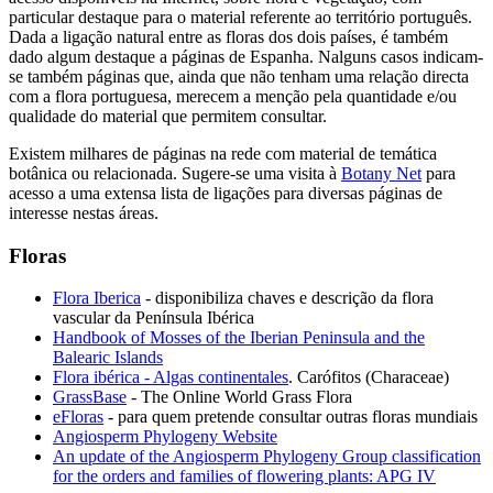
particular destaque para o material referente ao território português.
Dada a ligação natural entre as floras dos dois países, é também
dado algum destaque a páginas de Espanha. Nalguns casos indicam-
se também páginas que, ainda que não tenham uma relação directa
com a flora portuguesa, merecem a menção pela quantidade e/ou
qualidade do material que permitem consultar.
Existem milhares de páginas na rede com material de temática
botânica ou relacionada. Sugere-se uma visita à
Botany Net
para
acesso a uma extensa lista de ligações para diversas páginas de
interesse nestas áreas.
Floras
Flora Iberica
- disponibiliza chaves e descrição da flora
vascular da Península Ibérica
Handbook of Mosses of the Iberian Peninsula and the
Balearic Islands
Flora ibérica - Algas continentales
. Carófitos (Characeae)
GrassBase
- The Online World Grass Flora
eFloras
- para quem pretende consultar outras floras mundiais
Angiosperm Phylogeny Website
An update of the Angiosperm Phylogeny Group classification
for the orders and families of flowering plants: APG IV