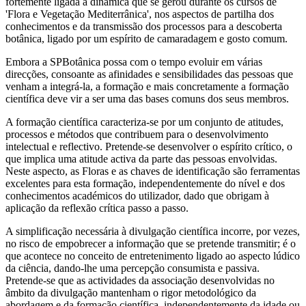
fortemente ligada à dinâmica que se gerou durante os cursos de
'Flora e Vegetação Mediterrânica', nos aspectos de partilha dos
conhecimentos e da transmissão dos processos para a descoberta
botânica, ligado por um espírito de camaradagem e gosto comum.
Embora a SPBotânica possa com o tempo evoluir em várias
direcções, consoante as afinidades e sensibilidades das pessoas que
venham a integrá-la, a formação e mais concretamente a formação
científica deve vir a ser uma das bases comuns dos seus membros.
A formação científica caracteriza-se por um conjunto de atitudes,
processos e métodos que contribuem para o desenvolvimento
intelectual e reflectivo. Pretende-se desenvolver o espírito crítico, o
que implica uma atitude activa da parte das pessoas envolvidas.
Neste aspecto, as Floras e as chaves de identificação são ferramentas
excelentes para esta formação, independentemente do nível e dos
conhecimentos académicos do utilizador, dado que obrigam à
aplicação da reflexão crítica passo a passo.
A simplificação necessária à divulgação científica incorre, por vezes,
no risco de empobrecer a informação que se pretende transmitir; é o
que acontece no conceito de entretenimento ligado ao aspecto lúdico
da ciência, dando-lhe uma percepção consumista e passiva.
Pretende-se que as actividades da associação desenvolvidas no
âmbito da divulgação mantenham o rigor metodológico da
abordagem e da formação científica, independentemente da idade ou