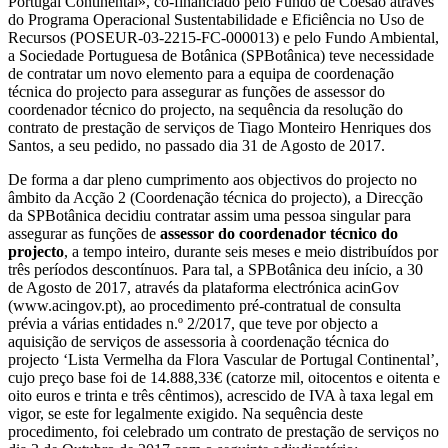
Portugal Continental», co-financiado pelo Fundo de Coesão através
do Programa Operacional Sustentabilidade e Eficiência no Uso de
Recursos (POSEUR-03-2215-FC-000013) e pelo Fundo Ambiental,
a Sociedade Portuguesa de Botânica (SPBotânica) teve necessidade
de contratar um novo elemento para a equipa de coordenação
técnica do projecto para assegurar as funções de assessor do
coordenador técnico do projecto, na sequência da resolução do
contrato de prestação de serviços de Tiago Monteiro Henriques dos
Santos, a seu pedido, no passado dia 31 de Agosto de 2017.
De forma a dar pleno cumprimento aos objectivos do projecto no
âmbito da Acção 2 (Coordenação técnica do projecto), a Direcção
da SPBotânica decidiu contratar assim uma pessoa singular para
assegurar as funções de
assessor do coordenador técnico do
projecto
, a tempo inteiro, durante seis meses e meio distribuídos por
três períodos descontínuos. Para tal, a SPBotânica deu início, a 30
de Agosto de 2017, através da plataforma electrónica acinGov
(www.acingov.pt), ao procedimento pré-contratual de consulta
prévia a várias entidades n.º 2/2017, que teve por objecto a
aquisição de serviços de assessoria à coordenação técnica do
projecto ‘Lista Vermelha da Flora Vascular de Portugal Continental’,
cujo preço base foi de 14.888,33€ (catorze mil, oitocentos e oitenta e
oito euros e trinta e três cêntimos), acrescido de IVA à taxa legal em
vigor, se este for legalmente exigido. Na sequência deste
procedimento, foi celebrado um contrato de prestação de serviços no