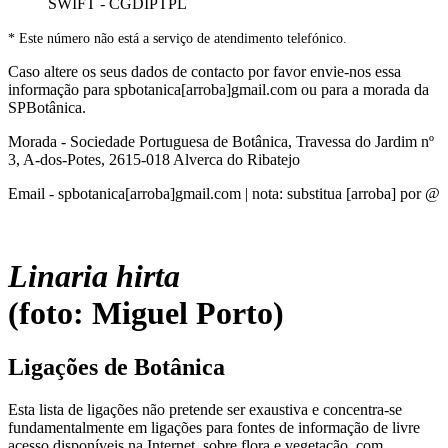
SWIFT - CGDIPTPL
* Este número não está a serviço de atendimento telefónico.
Caso altere os seus dados de contacto por favor envie-nos essa
informação para spbotanica[arroba]gmail.com ou para a morada da
SPBotânica.
Morada - Sociedade Portuguesa de Botânica, Travessa do Jardim nº
3, A-dos-Potes, 2615-018 Alverca do Ribatejo
Email - spbotanica[arroba]gmail.com | nota: substitua [arroba] por @
Linaria hirta
(foto: Miguel Porto)
Ligações de Botânica
Esta lista de ligações não pretende ser exaustiva e concentra-se
fundamentalmente em ligações para fontes de informação de livre
acesso disponíveis na Internet, sobre flora e vegetação, com