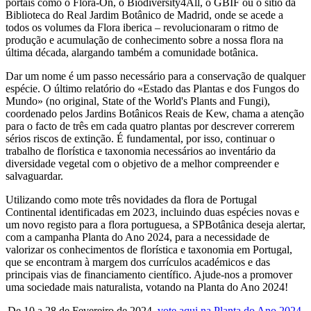
portais como o Flora-On, o Biodiversity4All, o GBIF ou o sítio da
Biblioteca do Real Jardim Botânico de Madrid, onde se acede a
todos os volumes da Flora iberica – revolucionaram o ritmo de
produção e acumulação de conhecimento sobre a nossa flora na
última década, alargando também a comunidade botânica.
Dar um nome é um passo necessário para a conservação de qualquer
espécie. O último relatório do «Estado das Plantas e dos Fungos do
Mundo» (no original, State of the World's Plants and Fungi),
coordenado pelos Jardins Botânicos Reais de Kew, chama a atenção
para o facto de três em cada quatro plantas por descrever correrem
sérios riscos de extinção. É fundamental, por isso, continuar o
trabalho de florística e taxonomia necessários ao inventário da
diversidade vegetal com o objetivo de a melhor compreender e
salvaguardar.
Utilizando como mote três novidades da flora de Portugal
Continental identificadas em 2023, incluindo duas espécies novas e
um novo registo para a flora portuguesa, a SPBotânica deseja alertar,
com a campanha Planta do Ano 2024, para a necessidade de
valorizar os conhecimentos de florística e taxonomia em Portugal,
que se encontram à margem dos currículos académicos e das
principais vias de financiamento científico. Ajude-nos a promover
uma sociedade mais naturalista, votando na Planta do Ano 2024!
De 10 a 28 de Fevereiro de 2024,
vote aqui na Planta do Ano 2024
.