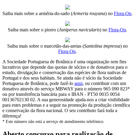
Saiba mais sobre a arméria-do-sado (
Armeria rouyana
) no
Flora-On
.
Saiba mais sobre o piorro (
Juniperus navicularis
) no
Flora-On
.
Saiba mais sobre o marcetão-das-areias (
Santolina impressa
) no
Flora-On
.
A Sociedade Portuguesa de Botânica é uma organização sem fins
lucrativos que depende das quotas de sócios e de donativos para o
estudo, divulgação e conservação das espécies de flora nativas de
Portugal e dos seus habitats. Se ainda não é sócio da Sociedade
Portuguesa de Botânica, pode fazê-lo
aqui
, ou contribuir com um
donativo através do serviço MBWAY para o número 965 090 823*
ou por transferência bancária para o IBAN - PT50 0035 0054
00136702130 02. A sua generosidade ajuda-nos a criar visibilidade
para estes problemas e a seguir na promoção da produção científica
e conservação da flora nacional. O seu contributo fará toda a
diferença!
* Este número não está a serviço de atendimento telefónico.
Aberto concurso para realização de