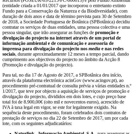
Recursos (POSEUR-03-2215-FC-000013) e pelo Fundo Ambiental
(entidade criada a 01/01/2017 que incorporou o entretanto extinto
Fundo para a Conservação da Natureza e da Biodiversidade), com
duração de dois anos e data de término prevista para 30 de Setembro
de 2018, a Sociedade Portuguesa de Botânica (SPBotânica) decidiu
contratar os serviços de duas entidades, uma pessoa colectiva e uma
pessoa singular, que irão assegurar as funções de
promoção e
divulgação do projecto na internet através de um portal de
informação ambiental e de comunicação e assessoria de
imprensa para divulgação do projecto nos
media
e nas redes
sociais
, durante aproximadamente 12 meses a tempo parcial, dando
cumprimento aos objectivos do projecto no âmbito da Acção 8
(Promoção e divulgação do projecto).
Para tal, no dia 17 de Agosto de 2017, a SPBotânica deu início,
através da plataforma electrónica acinGov (www.acingov.pt), ao
procedimento pré-contratual de consulta prévia a várias entidades n.º
1/2017, que teve por objecto a aquisição de serviços de promoção e
divulgação do projecto, divididos em dois lotes, e cujo preço base
total foi de 8.900,00€ (oito mil e novecentos euros), acrescido de
IVA à taxa legal em vigor, se este for legalmente exigido. Na
sequência deste procedimento, foram celebrados dois contratos de
prestação de serviços no dia 22 de Setembro de 2017, um por cada
lote, com os seguintes adjudicatários:
Naturlink - Informação Ambiental, S.A.
, para assegurar as