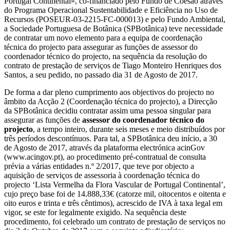
Portugal Continental», co-financiado pelo Fundo de Coesão através
do Programa Operacional Sustentabilidade e Eficiência no Uso de
Recursos (POSEUR-03-2215-FC-000013) e pelo Fundo Ambiental,
a Sociedade Portuguesa de Botânica (SPBotânica) teve necessidade
de contratar um novo elemento para a equipa de coordenação
técnica do projecto para assegurar as funções de assessor do
coordenador técnico do projecto, na sequência da resolução do
contrato de prestação de serviços de Tiago Monteiro Henriques dos
Santos, a seu pedido, no passado dia 31 de Agosto de 2017.
De forma a dar pleno cumprimento aos objectivos do projecto no
âmbito da Acção 2 (Coordenação técnica do projecto), a Direcção
da SPBotânica decidiu contratar assim uma pessoa singular para
assegurar as funções de
assessor do coordenador técnico do
projecto
, a tempo inteiro, durante seis meses e meio distribuídos por
três períodos descontínuos. Para tal, a SPBotânica deu início, a 30
de Agosto de 2017, através da plataforma electrónica acinGov
(www.acingov.pt), ao procedimento pré-contratual de consulta
prévia a várias entidades n.º 2/2017, que teve por objecto a
aquisição de serviços de assessoria à coordenação técnica do
projecto ‘Lista Vermelha da Flora Vascular de Portugal Continental’,
cujo preço base foi de 14.888,33€ (catorze mil, oitocentos e oitenta e
oito euros e trinta e três cêntimos), acrescido de IVA à taxa legal em
vigor, se este for legalmente exigido. Na sequência deste
procedimento, foi celebrado um contrato de prestação de serviços no