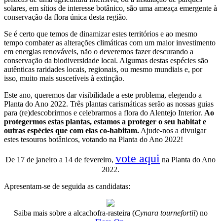
solares, em sítios de interesse botânico, são uma ameaça emergente à
conservação da flora única desta região.
Se é certo que temos de dinamizar estes territórios e ao mesmo
tempo combater as alterações climáticas com um maior investimento
em energias renováveis, não o deveremos fazer descurando a
conservação da biodiversidade local. Algumas destas espécies são
autênticas raridades locais, regionais, ou mesmo mundiais e, por
isso, muito mais suscetíveis à extinção.
Este ano, queremos dar visibilidade a este problema, elegendo a
Planta do Ano 2022. Três plantas carismáticas serão as nossas guias
para (re)descobrirmos e celebrarmos a flora do Alentejo Interior.
Ao
protegermos estas plantas, estamos a proteger o seu habitat e
outras espécies que com elas co-habitam.
Ajude-nos a divulgar
estes tesouros botânicos, votando na Planta do Ano 2022!
vote aqui
De 17 de janeiro a 14 de fevereiro,
na Planta do Ano
2022.
Apresentam-se de seguida as candidatas:
Saiba mais sobre a alcachofra-rasteira (
Cynara tournefortii
) no