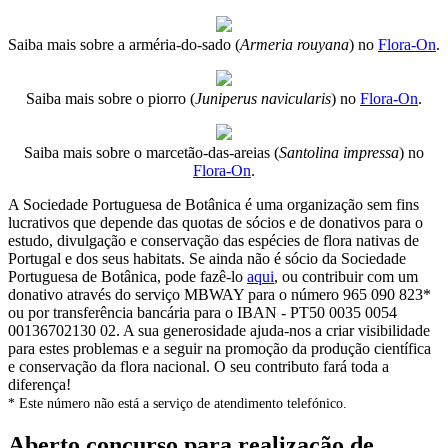
Saiba mais sobre a arméria-do-sado (
Armeria rouyana
) no
Flora-On
.
Saiba mais sobre o piorro (
Juniperus navicularis
) no
Flora-On
.
Saiba mais sobre o marcetão-das-areias (
Santolina impressa
) no
Flora-On
.
A Sociedade Portuguesa de Botânica é uma organização sem fins
lucrativos que depende das quotas de sócios e de donativos para o
estudo, divulgação e conservação das espécies de flora nativas de
Portugal e dos seus habitats. Se ainda não é sócio da Sociedade
Portuguesa de Botânica, pode fazê-lo
aqui
, ou contribuir com um
donativo através do serviço MBWAY para o número 965 090 823*
ou por transferência bancária para o IBAN - PT50 0035 0054
00136702130 02. A sua generosidade ajuda-nos a criar visibilidade
para estes problemas e a seguir na promoção da produção científica
e conservação da flora nacional. O seu contributo fará toda a
diferença!
* Este número não está a serviço de atendimento telefónico.
Aberto concurso para realização de