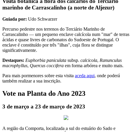
Visita botânica à flora dos calcários do Terciário
marinho de Carrascalinho (a norte de Aljezur)
Guiada por:
Udo Schwarzer
Percurso pedestre nos terrenos do Terciário Marinho de
Carrascalinho — um pequeno enclave calcícola num "mar" de terras
ácidas e quase livres de carbonatos do Sudoeste de Portugal. O
enclave é constituído por três "ilhas", cuja flora se distingue
significativamente.
Destaques:
Euphorbia paniculata
subsp.
calcicola
,
Ranunculus
macrophyllus
,
Quercus coccifera
em forma arbórea e muito mais.
Para mais pormenores sobre esta visita
aceda aqui
, onde poderá
também realizar a sua inscrição.
Vote na Planta do Ano 2023
3 de março a 23 de março de 2023
A região da Comporta, localizada a sul do estuário do Sado e