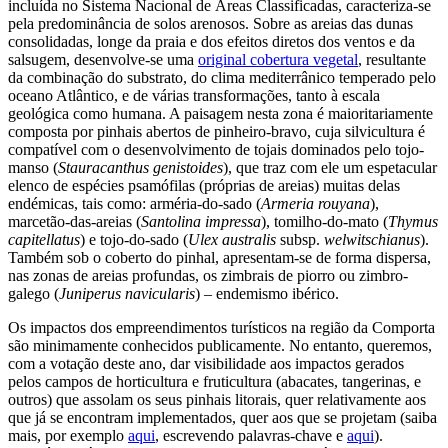
incluída no Sistema Nacional de Áreas Classificadas, caracteriza-se
pela predominância de solos arenosos. Sobre as areias das dunas
consolidadas, longe da praia e dos efeitos diretos dos ventos e da
salsugem, desenvolve-se uma
original cobertura vegetal
, resultante
da combinação do substrato, do clima mediterrânico temperado pelo
oceano Atlântico, e de várias transformações, tanto à escala
geológica como humana. A paisagem nesta zona é maioritariamente
composta por pinhais abertos de pinheiro-bravo, cuja silvicultura é
compatível com o desenvolvimento de tojais dominados pelo tojo-
manso (
Stauracanthus genistoides
), que traz com ele um espetacular
elenco de espécies psamófilas (próprias de areias) muitas delas
endémicas, tais como: arméria-do-sado (
Armeria rouyana
),
marcetão-das-areias (
Santolina impressa
), tomilho-do-mato (
Thymus
capitellatus
) e tojo-do-sado (
Ulex australis
subsp.
welwitschianus
).
Também sob o coberto do pinhal, apresentam-se de forma dispersa,
nas zonas de areias profundas, os zimbrais de piorro ou zimbro-
galego (
Juniperus navicularis
) – endemismo ibérico.
Os impactos dos empreendimentos turísticos na região da Comporta
são minimamente conhecidos publicamente. No entanto, queremos,
com a votação deste ano, dar visibilidade aos impactos gerados
pelos campos de horticultura e fruticultura (abacates, tangerinas, e
outros) que assolam os seus pinhais litorais, quer relativamente aos
que já se encontram implementados, quer aos que se projetam (saiba
mais, por exemplo
aqui
, escrevendo palavras-chave e
aqui
).