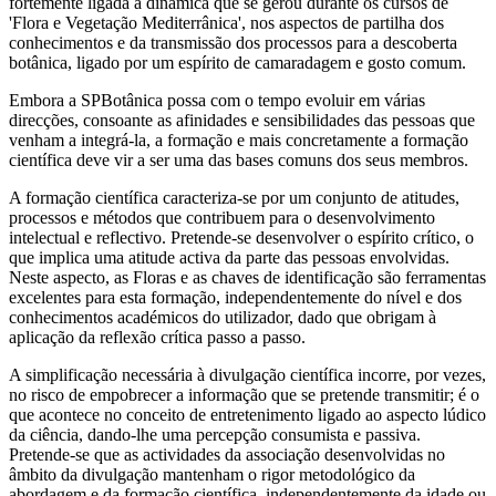
fortemente ligada à dinâmica que se gerou durante os cursos de
'Flora e Vegetação Mediterrânica', nos aspectos de partilha dos
conhecimentos e da transmissão dos processos para a descoberta
botânica, ligado por um espírito de camaradagem e gosto comum.
Embora a SPBotânica possa com o tempo evoluir em várias
direcções, consoante as afinidades e sensibilidades das pessoas que
venham a integrá-la, a formação e mais concretamente a formação
científica deve vir a ser uma das bases comuns dos seus membros.
A formação científica caracteriza-se por um conjunto de atitudes,
processos e métodos que contribuem para o desenvolvimento
intelectual e reflectivo. Pretende-se desenvolver o espírito crítico, o
que implica uma atitude activa da parte das pessoas envolvidas.
Neste aspecto, as Floras e as chaves de identificação são ferramentas
excelentes para esta formação, independentemente do nível e dos
conhecimentos académicos do utilizador, dado que obrigam à
aplicação da reflexão crítica passo a passo.
A simplificação necessária à divulgação científica incorre, por vezes,
no risco de empobrecer a informação que se pretende transmitir; é o
que acontece no conceito de entretenimento ligado ao aspecto lúdico
da ciência, dando-lhe uma percepção consumista e passiva.
Pretende-se que as actividades da associação desenvolvidas no
âmbito da divulgação mantenham o rigor metodológico da
abordagem e da formação científica, independentemente da idade ou