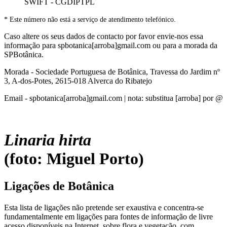
SWIFT - CGDIPTPL
* Este número não está a serviço de atendimento telefónico.
Caso altere os seus dados de contacto por favor envie-nos essa
informação para spbotanica[arroba]gmail.com ou para a morada da
SPBotânica.
Morada - Sociedade Portuguesa de Botânica, Travessa do Jardim nº
3, A-dos-Potes, 2615-018 Alverca do Ribatejo
Email - spbotanica[arroba]gmail.com | nota: substitua [arroba] por @
Linaria hirta
(foto: Miguel Porto)
Ligações de Botânica
Esta lista de ligações não pretende ser exaustiva e concentra-se
fundamentalmente em ligações para fontes de informação de livre
acesso disponíveis na Internet, sobre flora e vegetação, com