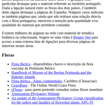
particular destaque para o material referente ao território português.
Dada a ligação natural entre as floras dos dois países, é também
dado algum destaque a páginas de Espanha. Nalguns casos indicam-
se também páginas que, ainda que não tenham uma relação directa
com a flora portuguesa, merecem a menção pela quantidade e/ou
qualidade do material que permitem consultar.
Existem milhares de páginas na rede com material de temática
botânica ou relacionada. Sugere-se uma visita à
Botany Net
para
acesso a uma extensa lista de ligações para diversas páginas de
interesse nestas áreas.
Floras
Flora Iberica
- disponibiliza chaves e descrição da flora
vascular da Península Ibérica
Handbook of Mosses of the Iberian Peninsula and the
Balearic Islands
Flora ibérica - Algas continentales
. Carófitos (Characeae)
GrassBase
- The Online World Grass Flora
eFloras
- para quem pretende consultar outras floras mundiais
Angiosperm Phylogeny Website
An update of the Angiosperm Phylogeny Group classification
for the orders and families of flowering plants: APG IV