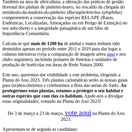
Também na área de silvicultura, a alteração das práticas de gestão
florestal dos pinhais de pinheiro-bravo, no rescaldo da chegada do
nemátodo-da-madeira-do-pinheiro (
Bursaphelenchus xylophilus
)
comprometem a conservação das espécies RELAPE (Raras,
Endémicas, Localizadas, Ameaçadas ou em Perigo de Extinção) no
seu subcoberto e a integridade paisagística de um Sítio de
Importância Comunitária.
Calcula-se que
mais de 1200 ha
de pinhal e matos tenham sido
destruídos apenas no período entre 2011 e 2019 para dar lugar a
culturas intensivas (veja a comparação de imagem aérea
aqui
e nos
slides
seguintes), incluindo pomares de fruteiras e unidades de
produção de hortícolas em áreas de Rede Natura 2000.
Este ano, queremos dar visibilidade a este problema, elegendo a
Planta do Ano 2023. Três plantas carismáticas serão as nossas guias
para (re)descobrirmos e celebrarmos a flora das areias do Sado.
Ao
protegermos estas plantas, estamos a proteger o seu habitat e
outras espécies que com elas co-habitam.
Ajude-nos a divulgar
estas originalidades, votando na Planta do Ano 2023!
vote aqui
De 3 de março a 23 de março,
na Planta do Ano
2023.
Apresentam-se de seguida as candidatas: