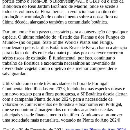
portais como o Flora-On, o Biodiversity4All, o GBIF ou o sítio da
Biblioteca do Real Jardim Botânico de Madrid, onde se acede a
todos os volumes da Flora iberica – revolucionaram o ritmo de
produção e acumulação de conhecimento sobre a nossa flora na
última década, alargando também a comunidade botânica.
Dar um nome é um passo necessário para a conservação de qualquer
espécie. O último relatório do «Estado das Plantas e dos Fungos do
Mundo» (no original, State of the World's Plants and Fungi),
coordenado pelos Jardins Botânicos Reais de Kew, chama a atenção
para o facto de três em cada quatro plantas por descrever correrem
sérios riscos de extinção. É fundamental, por isso, continuar o
trabalho de florística e taxonomia necessários ao inventário da
diversidade vegetal com o objetivo de a melhor compreender e
salvaguardar.
Utilizando como mote três novidades da flora de Portugal
Continental identificadas em 2023, incluindo duas espécies novas e
um novo registo para a flora portuguesa, a SPBotânica deseja alertar,
com a campanha Planta do Ano 2024, para a necessidade de
valorizar os conhecimentos de florística e taxonomia em Portugal,
que se encontram à margem dos currículos académicos e das
principais vias de financiamento científico. Ajude-nos a promover
uma sociedade mais naturalista, votando na Planta do Ano 2024!
De 10 a 28 de Fevereiro de 2024,
vote aqui na Planta do Ano 2024
.