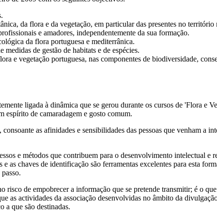
.
ica, da flora e da vegetação, em particular das presentes no território 
 profissionais e amadores, independentemente da sua formação.
cológica da flora portuguesa e mediterrânica.
e medidas de gestão de habitats e de espécies.
flora e vegetação portuguesa, nas componentes de biodiversidade, conser
mente ligada à dinâmica que se gerou durante os cursos de 'Flora e Ve
 um espírito de camaradagem e gosto comum.
consoante as afinidades e sensibilidades das pessoas que venham a inte
cessos e métodos que contribuem para o desenvolvimento intelectual e ref
ras e as chaves de identificação são ferramentas excelentes para esta 
 passo.
, no risco de empobrecer a informação que se pretende transmitir; é o qu
 que as actividades da associação desenvolvidas no âmbito da divulga
o a que são destinadas.