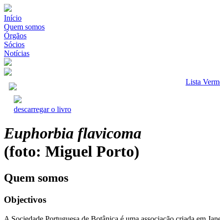
Início
Quem somos
Órgãos
Sócios
Notícias
Lista Verm
descarregar o livro
Euphorbia flavicoma
(foto: Miguel Porto)
Quem somos
Objectivos
A Sociedade Portuguesa de Botânica é uma associação criada em Jane