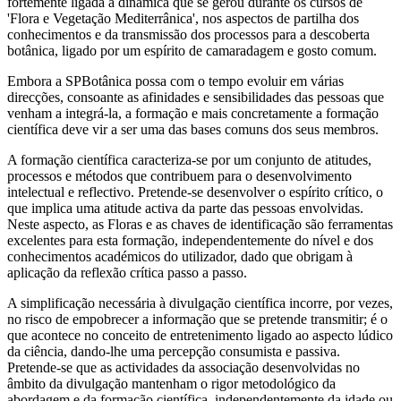
fortemente ligada à dinâmica que se gerou durante os cursos de
'Flora e Vegetação Mediterrânica', nos aspectos de partilha dos
conhecimentos e da transmissão dos processos para a descoberta
botânica, ligado por um espírito de camaradagem e gosto comum.
Embora a SPBotânica possa com o tempo evoluir em várias
direcções, consoante as afinidades e sensibilidades das pessoas que
venham a integrá-la, a formação e mais concretamente a formação
científica deve vir a ser uma das bases comuns dos seus membros.
A formação científica caracteriza-se por um conjunto de atitudes,
processos e métodos que contribuem para o desenvolvimento
intelectual e reflectivo. Pretende-se desenvolver o espírito crítico, o
que implica uma atitude activa da parte das pessoas envolvidas.
Neste aspecto, as Floras e as chaves de identificação são ferramentas
excelentes para esta formação, independentemente do nível e dos
conhecimentos académicos do utilizador, dado que obrigam à
aplicação da reflexão crítica passo a passo.
A simplificação necessária à divulgação científica incorre, por vezes,
no risco de empobrecer a informação que se pretende transmitir; é o
que acontece no conceito de entretenimento ligado ao aspecto lúdico
da ciência, dando-lhe uma percepção consumista e passiva.
Pretende-se que as actividades da associação desenvolvidas no
âmbito da divulgação mantenham o rigor metodológico da
abordagem e da formação científica, independentemente da idade ou