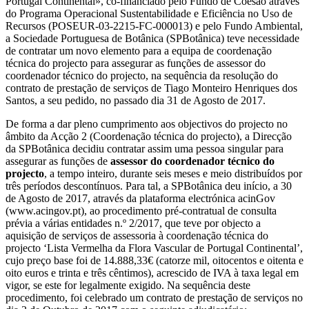
Portugal Continental», co-financiado pelo Fundo de Coesão através
do Programa Operacional Sustentabilidade e Eficiência no Uso de
Recursos (POSEUR-03-2215-FC-000013) e pelo Fundo Ambiental,
a Sociedade Portuguesa de Botânica (SPBotânica) teve necessidade
de contratar um novo elemento para a equipa de coordenação
técnica do projecto para assegurar as funções de assessor do
coordenador técnico do projecto, na sequência da resolução do
contrato de prestação de serviços de Tiago Monteiro Henriques dos
Santos, a seu pedido, no passado dia 31 de Agosto de 2017.
De forma a dar pleno cumprimento aos objectivos do projecto no
âmbito da Acção 2 (Coordenação técnica do projecto), a Direcção
da SPBotânica decidiu contratar assim uma pessoa singular para
assegurar as funções de
assessor do coordenador técnico do
projecto
, a tempo inteiro, durante seis meses e meio distribuídos por
três períodos descontínuos. Para tal, a SPBotânica deu início, a 30
de Agosto de 2017, através da plataforma electrónica acinGov
(www.acingov.pt), ao procedimento pré-contratual de consulta
prévia a várias entidades n.º 2/2017, que teve por objecto a
aquisição de serviços de assessoria à coordenação técnica do
projecto ‘Lista Vermelha da Flora Vascular de Portugal Continental’,
cujo preço base foi de 14.888,33€ (catorze mil, oitocentos e oitenta e
oito euros e trinta e três cêntimos), acrescido de IVA à taxa legal em
vigor, se este for legalmente exigido. Na sequência deste
procedimento, foi celebrado um contrato de prestação de serviços no