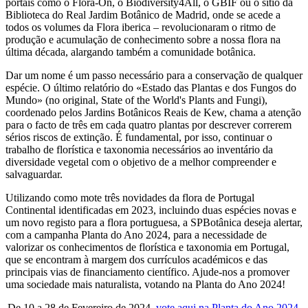
portais como o Flora-On, o Biodiversity4All, o GBIF ou o sítio da
Biblioteca do Real Jardim Botânico de Madrid, onde se acede a
todos os volumes da Flora iberica – revolucionaram o ritmo de
produção e acumulação de conhecimento sobre a nossa flora na
última década, alargando também a comunidade botânica.
Dar um nome é um passo necessário para a conservação de qualquer
espécie. O último relatório do «Estado das Plantas e dos Fungos do
Mundo» (no original, State of the World's Plants and Fungi),
coordenado pelos Jardins Botânicos Reais de Kew, chama a atenção
para o facto de três em cada quatro plantas por descrever correrem
sérios riscos de extinção. É fundamental, por isso, continuar o
trabalho de florística e taxonomia necessários ao inventário da
diversidade vegetal com o objetivo de a melhor compreender e
salvaguardar.
Utilizando como mote três novidades da flora de Portugal
Continental identificadas em 2023, incluindo duas espécies novas e
um novo registo para a flora portuguesa, a SPBotânica deseja alertar,
com a campanha Planta do Ano 2024, para a necessidade de
valorizar os conhecimentos de florística e taxonomia em Portugal,
que se encontram à margem dos currículos académicos e das
principais vias de financiamento científico. Ajude-nos a promover
uma sociedade mais naturalista, votando na Planta do Ano 2024!
De 10 a 28 de Fevereiro de 2024,
vote aqui na Planta do Ano 2024
.