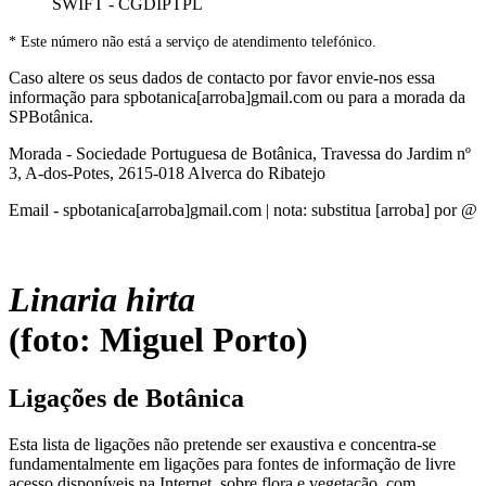
SWIFT - CGDIPTPL
* Este número não está a serviço de atendimento telefónico.
Caso altere os seus dados de contacto por favor envie-nos essa
informação para spbotanica[arroba]gmail.com ou para a morada da
SPBotânica.
Morada - Sociedade Portuguesa de Botânica, Travessa do Jardim nº
3, A-dos-Potes, 2615-018 Alverca do Ribatejo
Email - spbotanica[arroba]gmail.com | nota: substitua [arroba] por @
Linaria hirta
(foto: Miguel Porto)
Ligações de Botânica
Esta lista de ligações não pretende ser exaustiva e concentra-se
fundamentalmente em ligações para fontes de informação de livre
acesso disponíveis na Internet, sobre flora e vegetação, com