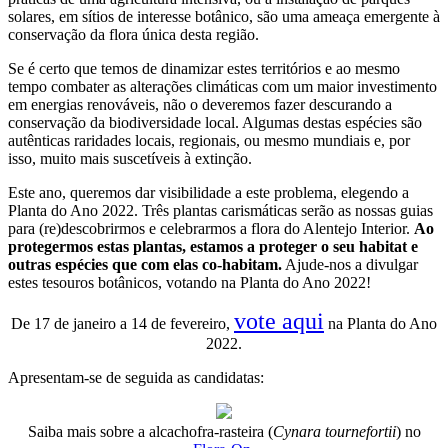
solares, em sítios de interesse botânico, são uma ameaça emergente à
conservação da flora única desta região.
Se é certo que temos de dinamizar estes territórios e ao mesmo
tempo combater as alterações climáticas com um maior investimento
em energias renováveis, não o deveremos fazer descurando a
conservação da biodiversidade local. Algumas destas espécies são
autênticas raridades locais, regionais, ou mesmo mundiais e, por
isso, muito mais suscetíveis à extinção.
Este ano, queremos dar visibilidade a este problema, elegendo a
Planta do Ano 2022. Três plantas carismáticas serão as nossas guias
para (re)descobrirmos e celebrarmos a flora do Alentejo Interior.
Ao
protegermos estas plantas, estamos a proteger o seu habitat e
outras espécies que com elas co-habitam.
Ajude-nos a divulgar
estes tesouros botânicos, votando na Planta do Ano 2022!
vote aqui
De 17 de janeiro a 14 de fevereiro,
na Planta do Ano
2022.
Apresentam-se de seguida as candidatas:
Saiba mais sobre a alcachofra-rasteira (
Cynara tournefortii
) no