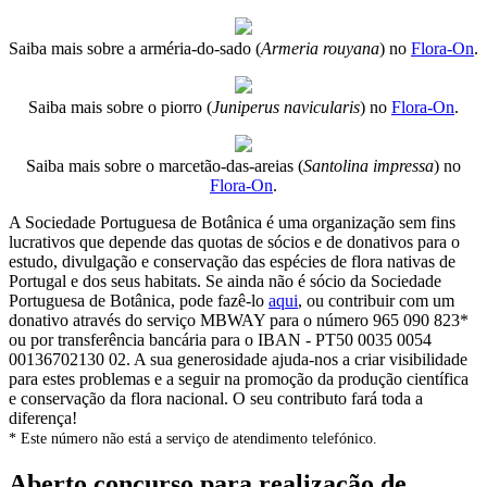
Saiba mais sobre a arméria-do-sado (
Armeria rouyana
) no
Flora-On
.
Saiba mais sobre o piorro (
Juniperus navicularis
) no
Flora-On
.
Saiba mais sobre o marcetão-das-areias (
Santolina impressa
) no
Flora-On
.
A Sociedade Portuguesa de Botânica é uma organização sem fins
lucrativos que depende das quotas de sócios e de donativos para o
estudo, divulgação e conservação das espécies de flora nativas de
Portugal e dos seus habitats. Se ainda não é sócio da Sociedade
Portuguesa de Botânica, pode fazê-lo
aqui
, ou contribuir com um
donativo através do serviço MBWAY para o número 965 090 823*
ou por transferência bancária para o IBAN - PT50 0035 0054
00136702130 02. A sua generosidade ajuda-nos a criar visibilidade
para estes problemas e a seguir na promoção da produção científica
e conservação da flora nacional. O seu contributo fará toda a
diferença!
* Este número não está a serviço de atendimento telefónico.
Aberto concurso para realização de