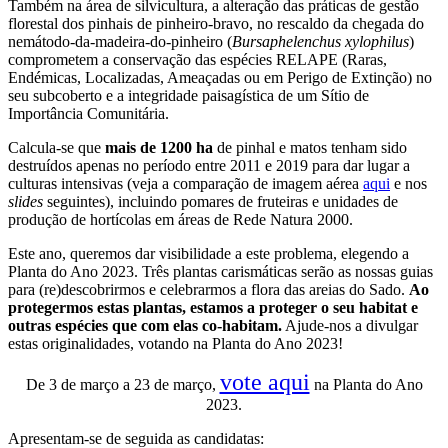
Também na área de silvicultura, a alteração das práticas de gestão
florestal dos pinhais de pinheiro-bravo, no rescaldo da chegada do
nemátodo-da-madeira-do-pinheiro (
Bursaphelenchus xylophilus
)
comprometem a conservação das espécies RELAPE (Raras,
Endémicas, Localizadas, Ameaçadas ou em Perigo de Extinção) no
seu subcoberto e a integridade paisagística de um Sítio de
Importância Comunitária.
Calcula-se que
mais de 1200 ha
de pinhal e matos tenham sido
destruídos apenas no período entre 2011 e 2019 para dar lugar a
culturas intensivas (veja a comparação de imagem aérea
aqui
e nos
slides
seguintes), incluindo pomares de fruteiras e unidades de
produção de hortícolas em áreas de Rede Natura 2000.
Este ano, queremos dar visibilidade a este problema, elegendo a
Planta do Ano 2023. Três plantas carismáticas serão as nossas guias
para (re)descobrirmos e celebrarmos a flora das areias do Sado.
Ao
protegermos estas plantas, estamos a proteger o seu habitat e
outras espécies que com elas co-habitam.
Ajude-nos a divulgar
estas originalidades, votando na Planta do Ano 2023!
vote aqui
De 3 de março a 23 de março,
na Planta do Ano
2023.
Apresentam-se de seguida as candidatas: