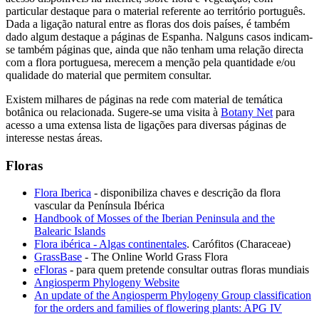
particular destaque para o material referente ao território português.
Dada a ligação natural entre as floras dos dois países, é também
dado algum destaque a páginas de Espanha. Nalguns casos indicam-
se também páginas que, ainda que não tenham uma relação directa
com a flora portuguesa, merecem a menção pela quantidade e/ou
qualidade do material que permitem consultar.
Existem milhares de páginas na rede com material de temática
botânica ou relacionada. Sugere-se uma visita à
Botany Net
para
acesso a uma extensa lista de ligações para diversas páginas de
interesse nestas áreas.
Floras
Flora Iberica
- disponibiliza chaves e descrição da flora
vascular da Península Ibérica
Handbook of Mosses of the Iberian Peninsula and the
Balearic Islands
Flora ibérica - Algas continentales
. Carófitos (Characeae)
GrassBase
- The Online World Grass Flora
eFloras
- para quem pretende consultar outras floras mundiais
Angiosperm Phylogeny Website
An update of the Angiosperm Phylogeny Group classification
for the orders and families of flowering plants: APG IV