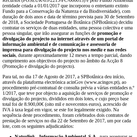
Recursos (POSEUR-03-2215-FC-000013) e pelo Fundo Ambiental
(entidade criada a 01/01/2017 que incorporou o entretanto extinto
Fundo para a Conservação da Natureza e da Biodiversidade), com
duração de dois anos e data de término prevista para 30 de Setembro
de 2018, a Sociedade Portuguesa de Botânica (SPBotânica) decidiu
contratar os serviços de duas entidades, uma pessoa colectiva e uma
pessoa singular, que irão assegurar as funções de
promoção e
divulgação do projecto na internet através de um portal de
informação ambiental e de comunicação e assessoria de
imprensa para divulgação do projecto nos
media
e nas redes
sociais
, durante aproximadamente 12 meses a tempo parcial, dando
cumprimento aos objectivos do projecto no âmbito da Acção 8
(Promoção e divulgação do projecto).
Para tal, no dia 17 de Agosto de 2017, a SPBotânica deu início,
através da plataforma electrónica acinGov (www.acingov.pt), ao
procedimento pré-contratual de consulta prévia a várias entidades n.º
1/2017, que teve por objecto a aquisição de serviços de promoção e
divulgação do projecto, divididos em dois lotes, e cujo preço base
total foi de 8.900,00€ (oito mil e novecentos euros), acrescido de
IVA à taxa legal em vigor, se este for legalmente exigido. Na
sequência deste procedimento, foram celebrados dois contratos de
prestação de serviços no dia 22 de Setembro de 2017, um por cada
lote, com os seguintes adjudicatários:
Naturlink - Informação Ambiental, S.A.
, para assegurar as