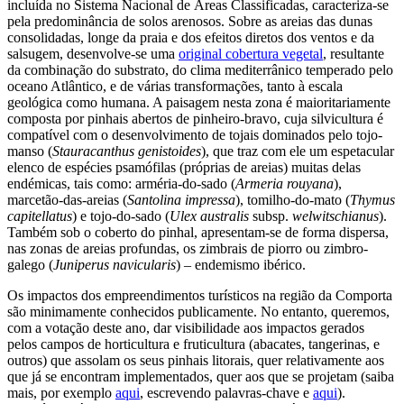
incluída no Sistema Nacional de Áreas Classificadas, caracteriza-se
pela predominância de solos arenosos. Sobre as areias das dunas
consolidadas, longe da praia e dos efeitos diretos dos ventos e da
salsugem, desenvolve-se uma
original cobertura vegetal
, resultante
da combinação do substrato, do clima mediterrânico temperado pelo
oceano Atlântico, e de várias transformações, tanto à escala
geológica como humana. A paisagem nesta zona é maioritariamente
composta por pinhais abertos de pinheiro-bravo, cuja silvicultura é
compatível com o desenvolvimento de tojais dominados pelo tojo-
manso (
Stauracanthus genistoides
), que traz com ele um espetacular
elenco de espécies psamófilas (próprias de areias) muitas delas
endémicas, tais como: arméria-do-sado (
Armeria rouyana
),
marcetão-das-areias (
Santolina impressa
), tomilho-do-mato (
Thymus
capitellatus
) e tojo-do-sado (
Ulex australis
subsp.
welwitschianus
).
Também sob o coberto do pinhal, apresentam-se de forma dispersa,
nas zonas de areias profundas, os zimbrais de piorro ou zimbro-
galego (
Juniperus navicularis
) – endemismo ibérico.
Os impactos dos empreendimentos turísticos na região da Comporta
são minimamente conhecidos publicamente. No entanto, queremos,
com a votação deste ano, dar visibilidade aos impactos gerados
pelos campos de horticultura e fruticultura (abacates, tangerinas, e
outros) que assolam os seus pinhais litorais, quer relativamente aos
que já se encontram implementados, quer aos que se projetam (saiba
mais, por exemplo
aqui
, escrevendo palavras-chave e
aqui
).