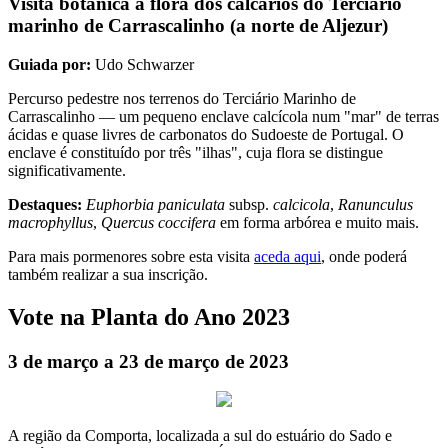
Visita botânica à flora dos calcários do Terciário
marinho de Carrascalinho (a norte de Aljezur)
Guiada por:
Udo Schwarzer
Percurso pedestre nos terrenos do Terciário Marinho de
Carrascalinho — um pequeno enclave calcícola num "mar" de terras
ácidas e quase livres de carbonatos do Sudoeste de Portugal. O
enclave é constituído por três "ilhas", cuja flora se distingue
significativamente.
Destaques:
Euphorbia paniculata
subsp.
calcicola
,
Ranunculus
macrophyllus
,
Quercus coccifera
em forma arbórea e muito mais.
Para mais pormenores sobre esta visita
aceda aqui
, onde poderá
também realizar a sua inscrição.
Vote na Planta do Ano 2023
3 de março a 23 de março de 2023
A região da Comporta, localizada a sul do estuário do Sado e