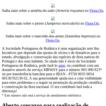
Saiba mais sobre a arméria-do-sado (
Armeria rouyana
) no
Flora-On
.
Saiba mais sobre o piorro (
Juniperus navicularis
) no
Flora-On
.
Saiba mais sobre o marcetão-das-areias (
Santolina impressa
) no
Flora-On
.
A Sociedade Portuguesa de Botânica é uma organização sem fins
lucrativos que depende das quotas de sócios e de donativos para o
estudo, divulgação e conservação das espécies de flora nativas de
Portugal e dos seus habitats. Se ainda não é sócio da Sociedade
Portuguesa de Botânica, pode fazê-lo
aqui
, ou contribuir com um
donativo através do serviço MBWAY para o número 965 090 823*
ou por transferência bancária para o IBAN - PT50 0035 0054
00136702130 02. A sua generosidade ajuda-nos a criar visibilidade
para estes problemas e a seguir na promoção da produção científica
e conservação da flora nacional. O seu contributo fará toda a
diferença!
* Este número não está a serviço de atendimento telefónico.
Aberto concurso para realização de