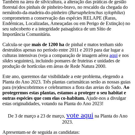
Também na área de silvicultura, a alteração das práticas de gestão
florestal dos pinhais de pinheiro-bravo, no rescaldo da chegada do
nemátodo-da-madeira-do-pinheiro (
Bursaphelenchus xylophilus
)
comprometem a conservação das espécies RELAPE (Raras,
Endémicas, Localizadas, Ameaçadas ou em Perigo de Extinção) no
seu subcoberto e a integridade paisagística de um Sítio de
Importância Comunitária.
Calcula-se que
mais de 1200 ha
de pinhal e matos tenham sido
destruídos apenas no período entre 2011 e 2019 para dar lugar a
culturas intensivas (veja a comparação de imagem aérea
aqui
e nos
slides
seguintes), incluindo pomares de fruteiras e unidades de
produção de hortícolas em áreas de Rede Natura 2000.
Este ano, queremos dar visibilidade a este problema, elegendo a
Planta do Ano 2023. Três plantas carismáticas serão as nossas guias
para (re)descobrirmos e celebrarmos a flora das areias do Sado.
Ao
protegermos estas plantas, estamos a proteger o seu habitat e
outras espécies que com elas co-habitam.
Ajude-nos a divulgar
estas originalidades, votando na Planta do Ano 2023!
vote aqui
De 3 de março a 23 de março,
na Planta do Ano
2023.
Apresentam-se de seguida as candidatas: