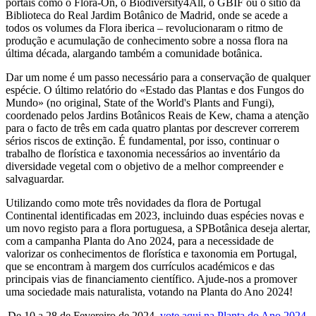
portais como o Flora-On, o Biodiversity4All, o GBIF ou o sítio da
Biblioteca do Real Jardim Botânico de Madrid, onde se acede a
todos os volumes da Flora iberica – revolucionaram o ritmo de
produção e acumulação de conhecimento sobre a nossa flora na
última década, alargando também a comunidade botânica.
Dar um nome é um passo necessário para a conservação de qualquer
espécie. O último relatório do «Estado das Plantas e dos Fungos do
Mundo» (no original, State of the World's Plants and Fungi),
coordenado pelos Jardins Botânicos Reais de Kew, chama a atenção
para o facto de três em cada quatro plantas por descrever correrem
sérios riscos de extinção. É fundamental, por isso, continuar o
trabalho de florística e taxonomia necessários ao inventário da
diversidade vegetal com o objetivo de a melhor compreender e
salvaguardar.
Utilizando como mote três novidades da flora de Portugal
Continental identificadas em 2023, incluindo duas espécies novas e
um novo registo para a flora portuguesa, a SPBotânica deseja alertar,
com a campanha Planta do Ano 2024, para a necessidade de
valorizar os conhecimentos de florística e taxonomia em Portugal,
que se encontram à margem dos currículos académicos e das
principais vias de financiamento científico. Ajude-nos a promover
uma sociedade mais naturalista, votando na Planta do Ano 2024!
De 10 a 28 de Fevereiro de 2024,
vote aqui na Planta do Ano 2024
.