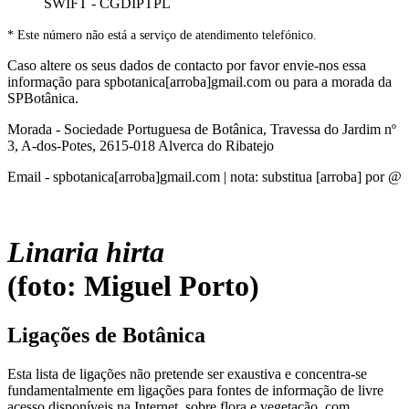
SWIFT - CGDIPTPL
* Este número não está a serviço de atendimento telefónico.
Caso altere os seus dados de contacto por favor envie-nos essa
informação para spbotanica[arroba]gmail.com ou para a morada da
SPBotânica.
Morada - Sociedade Portuguesa de Botânica, Travessa do Jardim nº
3, A-dos-Potes, 2615-018 Alverca do Ribatejo
Email - spbotanica[arroba]gmail.com | nota: substitua [arroba] por @
Linaria hirta
(foto: Miguel Porto)
Ligações de Botânica
Esta lista de ligações não pretende ser exaustiva e concentra-se
fundamentalmente em ligações para fontes de informação de livre
acesso disponíveis na Internet, sobre flora e vegetação, com