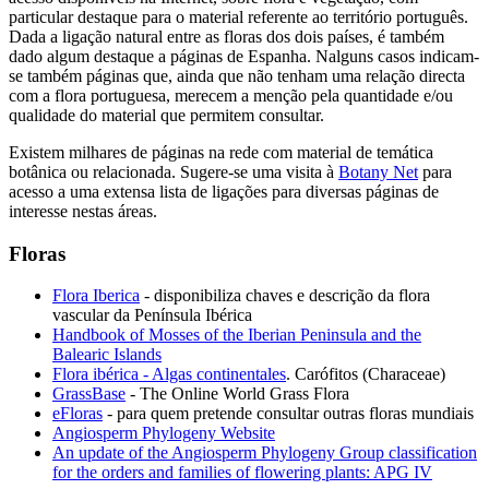
particular destaque para o material referente ao território português.
Dada a ligação natural entre as floras dos dois países, é também
dado algum destaque a páginas de Espanha. Nalguns casos indicam-
se também páginas que, ainda que não tenham uma relação directa
com a flora portuguesa, merecem a menção pela quantidade e/ou
qualidade do material que permitem consultar.
Existem milhares de páginas na rede com material de temática
botânica ou relacionada. Sugere-se uma visita à
Botany Net
para
acesso a uma extensa lista de ligações para diversas páginas de
interesse nestas áreas.
Floras
Flora Iberica
- disponibiliza chaves e descrição da flora
vascular da Península Ibérica
Handbook of Mosses of the Iberian Peninsula and the
Balearic Islands
Flora ibérica - Algas continentales
. Carófitos (Characeae)
GrassBase
- The Online World Grass Flora
eFloras
- para quem pretende consultar outras floras mundiais
Angiosperm Phylogeny Website
An update of the Angiosperm Phylogeny Group classification
for the orders and families of flowering plants: APG IV