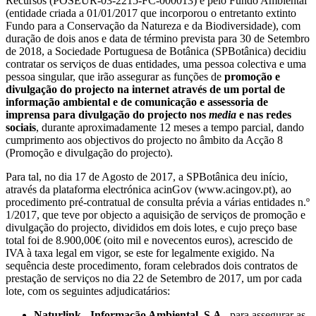
Recursos (POSEUR-03-2215-FC-000013) e pelo Fundo Ambiental
(entidade criada a 01/01/2017 que incorporou o entretanto extinto
Fundo para a Conservação da Natureza e da Biodiversidade), com
duração de dois anos e data de término prevista para 30 de Setembro
de 2018, a Sociedade Portuguesa de Botânica (SPBotânica) decidiu
contratar os serviços de duas entidades, uma pessoa colectiva e uma
pessoa singular, que irão assegurar as funções de
promoção e
divulgação do projecto na internet através de um portal de
informação ambiental e de comunicação e assessoria de
imprensa para divulgação do projecto nos
media
e nas redes
sociais
, durante aproximadamente 12 meses a tempo parcial, dando
cumprimento aos objectivos do projecto no âmbito da Acção 8
(Promoção e divulgação do projecto).
Para tal, no dia 17 de Agosto de 2017, a SPBotânica deu início,
através da plataforma electrónica acinGov (www.acingov.pt), ao
procedimento pré-contratual de consulta prévia a várias entidades n.º
1/2017, que teve por objecto a aquisição de serviços de promoção e
divulgação do projecto, divididos em dois lotes, e cujo preço base
total foi de 8.900,00€ (oito mil e novecentos euros), acrescido de
IVA à taxa legal em vigor, se este for legalmente exigido. Na
sequência deste procedimento, foram celebrados dois contratos de
prestação de serviços no dia 22 de Setembro de 2017, um por cada
lote, com os seguintes adjudicatários:
Naturlink - Informação Ambiental, S.A.
, para assegurar as