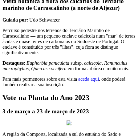
Visita botânica à flora dos calcários do Terciário
marinho de Carrascalinho (a norte de Aljezur)
Guiada por:
Udo Schwarzer
Percurso pedestre nos terrenos do Terciário Marinho de
Carrascalinho — um pequeno enclave calcícola num "mar" de terras
ácidas e quase livres de carbonatos do Sudoeste de Portugal. O
enclave é constituído por três "ilhas", cuja flora se distingue
significativamente.
Destaques:
Euphorbia paniculata
subsp.
calcicola
,
Ranunculus
macrophyllus
,
Quercus coccifera
em forma arbórea e muito mais.
Para mais pormenores sobre esta visita
aceda aqui
, onde poderá
também realizar a sua inscrição.
Vote na Planta do Ano 2023
3 de março a 23 de março de 2023
A região da Comporta, localizada a sul do estuário do Sado e