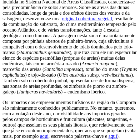
incluída no Sistema Nacional de Áreas Classificadas, caracteriza-se
pela predominância de solos arenosos. Sobre as areias das dunas
consolidadas, longe da praia e dos efeitos diretos dos ventos e da
salsugem, desenvolve-se uma
original cobertura vegetal
, resultante
da combinação do substrato, do clima mediterrânico temperado pelo
oceano Atlântico, e de várias transformações, tanto à escala
geológica como humana. A paisagem nesta zona é maioritariamente
composta por pinhais abertos de pinheiro-bravo, cuja silvicultura é
compatível com o desenvolvimento de tojais dominados pelo tojo-
manso (
Stauracanthus genistoides
), que traz com ele um espetacular
elenco de espécies psamófilas (próprias de areias) muitas delas
endémicas, tais como: arméria-do-sado (
Armeria rouyana
),
marcetão-das-areias (
Santolina impressa
), tomilho-do-mato (
Thymus
capitellatus
) e tojo-do-sado (
Ulex australis
subsp.
welwitschianus
).
Também sob o coberto do pinhal, apresentam-se de forma dispersa,
nas zonas de areias profundas, os zimbrais de piorro ou zimbro-
galego (
Juniperus navicularis
) – endemismo ibérico.
Os impactos dos empreendimentos turísticos na região da Comporta
são minimamente conhecidos publicamente. No entanto, queremos,
com a votação deste ano, dar visibilidade aos impactos gerados
pelos campos de horticultura e fruticultura (abacates, tangerinas, e
outros) que assolam os seus pinhais litorais, quer relativamente aos
que já se encontram implementados, quer aos que se projetam (saiba
mais, por exemplo
aqui
, escrevendo palavras-chave e
aqui
).