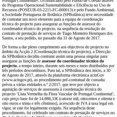
Portugal Continental», co-financiado pelo Fundo de Coesão através
do Programa Operacional Sustentabilidade e Eficiência no Uso de
Recursos (POSEUR-03-2215-FC-000013) e pelo Fundo Ambiental,
a Sociedade Portuguesa de Botânica (SPBotânica) teve necessidade
de contratar um novo elemento para a equipa de coordenação
técnica do projecto para assegurar as funções de assessor do
coordenador técnico do projecto, na sequência da resolução do
contrato de prestação de serviços de Tiago Monteiro Henriques dos
Santos, a seu pedido, no passado dia 31 de Agosto de 2017.
De forma a dar pleno cumprimento aos objectivos do projecto no
âmbito da Acção 2 (Coordenação técnica do projecto), a Direcção
da SPBotânica decidiu contratar assim uma pessoa singular para
assegurar as funções de
assessor do coordenador técnico do
projecto
, a tempo inteiro, durante seis meses e meio distribuídos por
três períodos descontínuos. Para tal, a SPBotânica deu início, a 30
de Agosto de 2017, através da plataforma electrónica acinGov
(www.acingov.pt), ao procedimento pré-contratual de consulta
prévia a várias entidades n.º 2/2017, que teve por objecto a
aquisição de serviços de assessoria à coordenação técnica do
projecto ‘Lista Vermelha da Flora Vascular de Portugal Continental’,
cujo preço base foi de 14.888,33€ (catorze mil, oitocentos e oitenta e
oito euros e trinta e três cêntimos), acrescido de IVA à taxa legal em
vigor, se este for legalmente exigido. Na sequência deste
procedimento, foi celebrado um contrato de prestação de serviços no