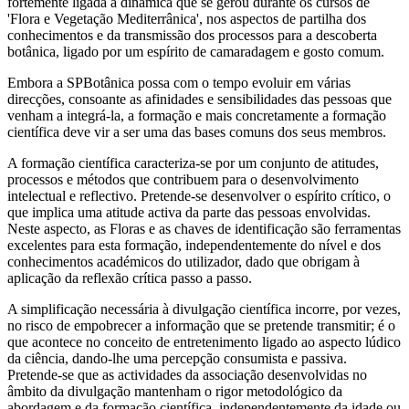
fortemente ligada à dinâmica que se gerou durante os cursos de
'Flora e Vegetação Mediterrânica', nos aspectos de partilha dos
conhecimentos e da transmissão dos processos para a descoberta
botânica, ligado por um espírito de camaradagem e gosto comum.
Embora a SPBotânica possa com o tempo evoluir em várias
direcções, consoante as afinidades e sensibilidades das pessoas que
venham a integrá-la, a formação e mais concretamente a formação
científica deve vir a ser uma das bases comuns dos seus membros.
A formação científica caracteriza-se por um conjunto de atitudes,
processos e métodos que contribuem para o desenvolvimento
intelectual e reflectivo. Pretende-se desenvolver o espírito crítico, o
que implica uma atitude activa da parte das pessoas envolvidas.
Neste aspecto, as Floras e as chaves de identificação são ferramentas
excelentes para esta formação, independentemente do nível e dos
conhecimentos académicos do utilizador, dado que obrigam à
aplicação da reflexão crítica passo a passo.
A simplificação necessária à divulgação científica incorre, por vezes,
no risco de empobrecer a informação que se pretende transmitir; é o
que acontece no conceito de entretenimento ligado ao aspecto lúdico
da ciência, dando-lhe uma percepção consumista e passiva.
Pretende-se que as actividades da associação desenvolvidas no
âmbito da divulgação mantenham o rigor metodológico da
abordagem e da formação científica, independentemente da idade ou