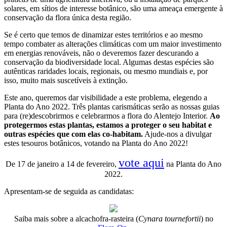
solares, em sítios de interesse botânico, são uma ameaça emergente à
conservação da flora única desta região.
Se é certo que temos de dinamizar estes territórios e ao mesmo
tempo combater as alterações climáticas com um maior investimento
em energias renováveis, não o deveremos fazer descurando a
conservação da biodiversidade local. Algumas destas espécies são
autênticas raridades locais, regionais, ou mesmo mundiais e, por
isso, muito mais suscetíveis à extinção.
Este ano, queremos dar visibilidade a este problema, elegendo a
Planta do Ano 2022. Três plantas carismáticas serão as nossas guias
para (re)descobrirmos e celebrarmos a flora do Alentejo Interior.
Ao
protegermos estas plantas, estamos a proteger o seu habitat e
outras espécies que com elas co-habitam.
Ajude-nos a divulgar
estes tesouros botânicos, votando na Planta do Ano 2022!
vote aqui
De 17 de janeiro a 14 de fevereiro,
na Planta do Ano
2022.
Apresentam-se de seguida as candidatas:
Saiba mais sobre a alcachofra-rasteira (
Cynara tournefortii
) no