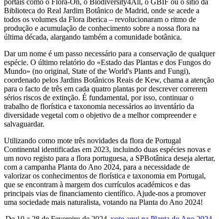
portais como o Flora-On, o Biodiversity4All, o GBIF ou o sítio da
Biblioteca do Real Jardim Botânico de Madrid, onde se acede a
todos os volumes da Flora iberica – revolucionaram o ritmo de
produção e acumulação de conhecimento sobre a nossa flora na
última década, alargando também a comunidade botânica.
Dar um nome é um passo necessário para a conservação de qualquer
espécie. O último relatório do «Estado das Plantas e dos Fungos do
Mundo» (no original, State of the World's Plants and Fungi),
coordenado pelos Jardins Botânicos Reais de Kew, chama a atenção
para o facto de três em cada quatro plantas por descrever correrem
sérios riscos de extinção. É fundamental, por isso, continuar o
trabalho de florística e taxonomia necessários ao inventário da
diversidade vegetal com o objetivo de a melhor compreender e
salvaguardar.
Utilizando como mote três novidades da flora de Portugal
Continental identificadas em 2023, incluindo duas espécies novas e
um novo registo para a flora portuguesa, a SPBotânica deseja alertar,
com a campanha Planta do Ano 2024, para a necessidade de
valorizar os conhecimentos de florística e taxonomia em Portugal,
que se encontram à margem dos currículos académicos e das
principais vias de financiamento científico. Ajude-nos a promover
uma sociedade mais naturalista, votando na Planta do Ano 2024!
De 10 a 28 de Fevereiro de 2024,
vote aqui na Planta do Ano 2024
.