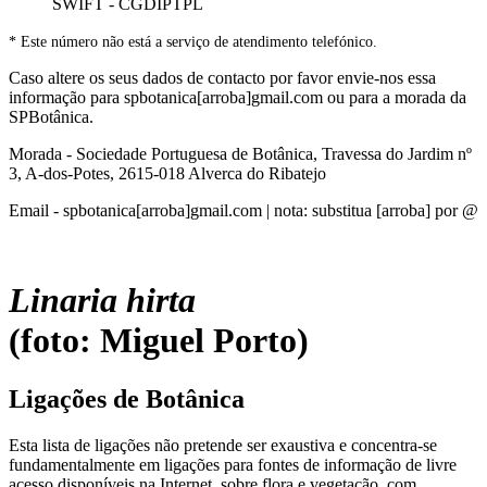
SWIFT - CGDIPTPL
* Este número não está a serviço de atendimento telefónico.
Caso altere os seus dados de contacto por favor envie-nos essa
informação para spbotanica[arroba]gmail.com ou para a morada da
SPBotânica.
Morada - Sociedade Portuguesa de Botânica, Travessa do Jardim nº
3, A-dos-Potes, 2615-018 Alverca do Ribatejo
Email - spbotanica[arroba]gmail.com | nota: substitua [arroba] por @
Linaria hirta
(foto: Miguel Porto)
Ligações de Botânica
Esta lista de ligações não pretende ser exaustiva e concentra-se
fundamentalmente em ligações para fontes de informação de livre
acesso disponíveis na Internet, sobre flora e vegetação, com