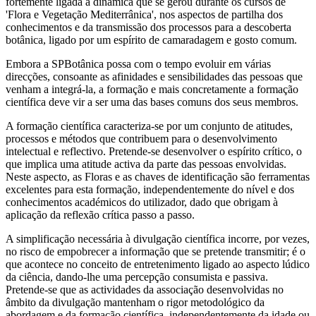
fortemente ligada à dinâmica que se gerou durante os cursos de
'Flora e Vegetação Mediterrânica', nos aspectos de partilha dos
conhecimentos e da transmissão dos processos para a descoberta
botânica, ligado por um espírito de camaradagem e gosto comum.
Embora a SPBotânica possa com o tempo evoluir em várias
direcções, consoante as afinidades e sensibilidades das pessoas que
venham a integrá-la, a formação e mais concretamente a formação
científica deve vir a ser uma das bases comuns dos seus membros.
A formação científica caracteriza-se por um conjunto de atitudes,
processos e métodos que contribuem para o desenvolvimento
intelectual e reflectivo. Pretende-se desenvolver o espírito crítico, o
que implica uma atitude activa da parte das pessoas envolvidas.
Neste aspecto, as Floras e as chaves de identificação são ferramentas
excelentes para esta formação, independentemente do nível e dos
conhecimentos académicos do utilizador, dado que obrigam à
aplicação da reflexão crítica passo a passo.
A simplificação necessária à divulgação científica incorre, por vezes,
no risco de empobrecer a informação que se pretende transmitir; é o
que acontece no conceito de entretenimento ligado ao aspecto lúdico
da ciência, dando-lhe uma percepção consumista e passiva.
Pretende-se que as actividades da associação desenvolvidas no
âmbito da divulgação mantenham o rigor metodológico da
abordagem e da formação científica, independentemente da idade ou