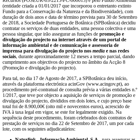
Recursos (POSEUR-03-2215-FC-000013) e pelo Fundo Ambiental
(entidade criada a 01/01/2017 que incorporou o entretanto extinto
Fundo para a Conservação da Natureza e da Biodiversidade), com
duração de dois anos e data de término prevista para 30 de Setembro
de 2018, a Sociedade Portuguesa de Botânica (SPBotânica) decidiu
contratar os serviços de duas entidades, uma pessoa colectiva e uma
pessoa singular, que irão assegurar as funções de
promoção e
divulgação do projecto na internet através de um portal de
informação ambiental e de comunicação e assessoria de
imprensa para divulgação do projecto nos
media
e nas redes
sociais
, durante aproximadamente 12 meses a tempo parcial, dando
cumprimento aos objectivos do projecto no âmbito da Acção 8
(Promoção e divulgação do projecto).
Para tal, no dia 17 de Agosto de 2017, a SPBotânica deu início,
através da plataforma electrónica acinGov (www.acingov.pt), ao
procedimento pré-contratual de consulta prévia a várias entidades n.º
1/2017, que teve por objecto a aquisição de serviços de promoção e
divulgação do projecto, divididos em dois lotes, e cujo preço base
total foi de 8.900,00€ (oito mil e novecentos euros), acrescido de
IVA à taxa legal em vigor, se este for legalmente exigido. Na
sequência deste procedimento, foram celebrados dois contratos de
prestação de serviços no dia 22 de Setembro de 2017, um por cada
lote, com os seguintes adjudicatários:
Naturlink - Informação Ambiental, S.A.
, para assegurar as