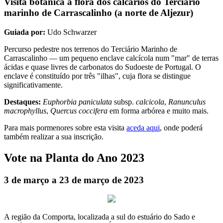
Visita botânica à flora dos calcários do Terciário
marinho de Carrascalinho (a norte de Aljezur)
Guiada por:
Udo Schwarzer
Percurso pedestre nos terrenos do Terciário Marinho de
Carrascalinho — um pequeno enclave calcícola num "mar" de terras
ácidas e quase livres de carbonatos do Sudoeste de Portugal. O
enclave é constituído por três "ilhas", cuja flora se distingue
significativamente.
Destaques:
Euphorbia paniculata
subsp.
calcicola
,
Ranunculus
macrophyllus
,
Quercus coccifera
em forma arbórea e muito mais.
Para mais pormenores sobre esta visita
aceda aqui
, onde poderá
também realizar a sua inscrição.
Vote na Planta do Ano 2023
3 de março a 23 de março de 2023
A região da Comporta, localizada a sul do estuário do Sado e