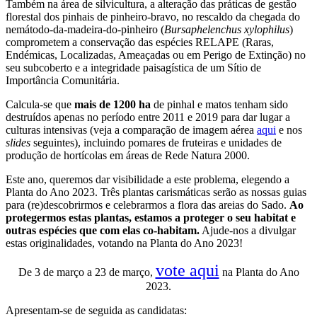
Também na área de silvicultura, a alteração das práticas de gestão
florestal dos pinhais de pinheiro-bravo, no rescaldo da chegada do
nemátodo-da-madeira-do-pinheiro (
Bursaphelenchus xylophilus
)
comprometem a conservação das espécies RELAPE (Raras,
Endémicas, Localizadas, Ameaçadas ou em Perigo de Extinção) no
seu subcoberto e a integridade paisagística de um Sítio de
Importância Comunitária.
Calcula-se que
mais de 1200 ha
de pinhal e matos tenham sido
destruídos apenas no período entre 2011 e 2019 para dar lugar a
culturas intensivas (veja a comparação de imagem aérea
aqui
e nos
slides
seguintes), incluindo pomares de fruteiras e unidades de
produção de hortícolas em áreas de Rede Natura 2000.
Este ano, queremos dar visibilidade a este problema, elegendo a
Planta do Ano 2023. Três plantas carismáticas serão as nossas guias
para (re)descobrirmos e celebrarmos a flora das areias do Sado.
Ao
protegermos estas plantas, estamos a proteger o seu habitat e
outras espécies que com elas co-habitam.
Ajude-nos a divulgar
estas originalidades, votando na Planta do Ano 2023!
vote aqui
De 3 de março a 23 de março,
na Planta do Ano
2023.
Apresentam-se de seguida as candidatas: