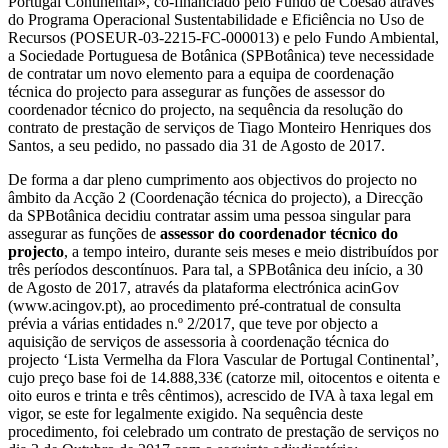
Portugal Continental», co-financiado pelo Fundo de Coesão através
do Programa Operacional Sustentabilidade e Eficiência no Uso de
Recursos (POSEUR-03-2215-FC-000013) e pelo Fundo Ambiental,
a Sociedade Portuguesa de Botânica (SPBotânica) teve necessidade
de contratar um novo elemento para a equipa de coordenação
técnica do projecto para assegurar as funções de assessor do
coordenador técnico do projecto, na sequência da resolução do
contrato de prestação de serviços de Tiago Monteiro Henriques dos
Santos, a seu pedido, no passado dia 31 de Agosto de 2017.
De forma a dar pleno cumprimento aos objectivos do projecto no
âmbito da Acção 2 (Coordenação técnica do projecto), a Direcção
da SPBotânica decidiu contratar assim uma pessoa singular para
assegurar as funções de
assessor do coordenador técnico do
projecto
, a tempo inteiro, durante seis meses e meio distribuídos por
três períodos descontínuos. Para tal, a SPBotânica deu início, a 30
de Agosto de 2017, através da plataforma electrónica acinGov
(www.acingov.pt), ao procedimento pré-contratual de consulta
prévia a várias entidades n.º 2/2017, que teve por objecto a
aquisição de serviços de assessoria à coordenação técnica do
projecto ‘Lista Vermelha da Flora Vascular de Portugal Continental’,
cujo preço base foi de 14.888,33€ (catorze mil, oitocentos e oitenta e
oito euros e trinta e três cêntimos), acrescido de IVA à taxa legal em
vigor, se este for legalmente exigido. Na sequência deste
procedimento, foi celebrado um contrato de prestação de serviços no