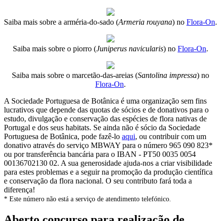
Saiba mais sobre a arméria-do-sado (
Armeria rouyana
) no
Flora-On
.
Saiba mais sobre o piorro (
Juniperus navicularis
) no
Flora-On
.
Saiba mais sobre o marcetão-das-areias (
Santolina impressa
) no
Flora-On
.
A Sociedade Portuguesa de Botânica é uma organização sem fins
lucrativos que depende das quotas de sócios e de donativos para o
estudo, divulgação e conservação das espécies de flora nativas de
Portugal e dos seus habitats. Se ainda não é sócio da Sociedade
Portuguesa de Botânica, pode fazê-lo
aqui
, ou contribuir com um
donativo através do serviço MBWAY para o número 965 090 823*
ou por transferência bancária para o IBAN - PT50 0035 0054
00136702130 02. A sua generosidade ajuda-nos a criar visibilidade
para estes problemas e a seguir na promoção da produção científica
e conservação da flora nacional. O seu contributo fará toda a
diferença!
* Este número não está a serviço de atendimento telefónico.
Aberto concurso para realização de