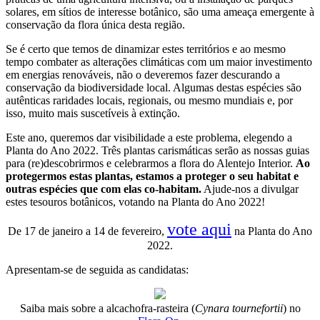
solares, em sítios de interesse botânico, são uma ameaça emergente à
conservação da flora única desta região.
Se é certo que temos de dinamizar estes territórios e ao mesmo
tempo combater as alterações climáticas com um maior investimento
em energias renováveis, não o deveremos fazer descurando a
conservação da biodiversidade local. Algumas destas espécies são
autênticas raridades locais, regionais, ou mesmo mundiais e, por
isso, muito mais suscetíveis à extinção.
Este ano, queremos dar visibilidade a este problema, elegendo a
Planta do Ano 2022. Três plantas carismáticas serão as nossas guias
para (re)descobrirmos e celebrarmos a flora do Alentejo Interior.
Ao
protegermos estas plantas, estamos a proteger o seu habitat e
outras espécies que com elas co-habitam.
Ajude-nos a divulgar
estes tesouros botânicos, votando na Planta do Ano 2022!
vote aqui
De 17 de janeiro a 14 de fevereiro,
na Planta do Ano
2022.
Apresentam-se de seguida as candidatas:
Saiba mais sobre a alcachofra-rasteira (
Cynara tournefortii
) no