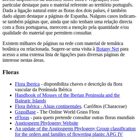
particular destaque para o material referente ao território português.
Dada a ligação natural entre as floras dos dois países, é também
dado algum destaque a páginas de Espanha. Nalguns casos indicam-
se também páginas que, ainda que não tenham uma relação directa
com a flora portuguesa, merecem a menção pela quantidade e/ou
qualidade do material que permitem consultar.
Existem milhares de páginas na rede com material de temática
botânica ou relacionada. Sugere-se uma visita à
Botany Net
para
acesso a uma extensa lista de ligações para diversas páginas de
interesse nestas áreas.
Floras
Flora Iberica
- disponibiliza chaves e descrição da flora
vascular da Península Ibérica
Handbook of Mosses of the Iberian Peninsula and the
Balearic Islands
Flora ibérica - Algas continentales
. Carófitos (Characeae)
GrassBase
- The Online World Grass Flora
eFloras
- para quem pretende consultar outras floras mundiais
Angiosperm Phylogeny Website
An update of the Angiosperm Phylogeny Group classification
for the orders and families of flowering plants: APG IV