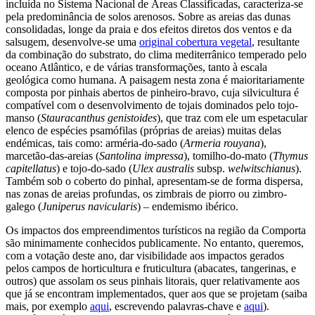
incluída no Sistema Nacional de Áreas Classificadas, caracteriza-se
pela predominância de solos arenosos. Sobre as areias das dunas
consolidadas, longe da praia e dos efeitos diretos dos ventos e da
salsugem, desenvolve-se uma
original cobertura vegetal
, resultante
da combinação do substrato, do clima mediterrânico temperado pelo
oceano Atlântico, e de várias transformações, tanto à escala
geológica como humana. A paisagem nesta zona é maioritariamente
composta por pinhais abertos de pinheiro-bravo, cuja silvicultura é
compatível com o desenvolvimento de tojais dominados pelo tojo-
manso (
Stauracanthus genistoides
), que traz com ele um espetacular
elenco de espécies psamófilas (próprias de areias) muitas delas
endémicas, tais como: arméria-do-sado (
Armeria rouyana
),
marcetão-das-areias (
Santolina impressa
), tomilho-do-mato (
Thymus
capitellatus
) e tojo-do-sado (
Ulex australis
subsp.
welwitschianus
).
Também sob o coberto do pinhal, apresentam-se de forma dispersa,
nas zonas de areias profundas, os zimbrais de piorro ou zimbro-
galego (
Juniperus navicularis
) – endemismo ibérico.
Os impactos dos empreendimentos turísticos na região da Comporta
são minimamente conhecidos publicamente. No entanto, queremos,
com a votação deste ano, dar visibilidade aos impactos gerados
pelos campos de horticultura e fruticultura (abacates, tangerinas, e
outros) que assolam os seus pinhais litorais, quer relativamente aos
que já se encontram implementados, quer aos que se projetam (saiba
mais, por exemplo
aqui
, escrevendo palavras-chave e
aqui
).