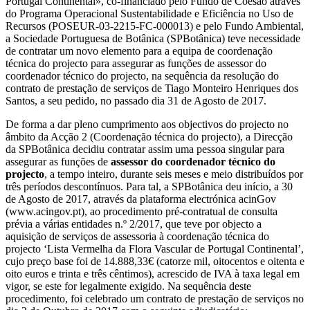
Portugal Continental», co-financiado pelo Fundo de Coesão através
do Programa Operacional Sustentabilidade e Eficiência no Uso de
Recursos (POSEUR-03-2215-FC-000013) e pelo Fundo Ambiental,
a Sociedade Portuguesa de Botânica (SPBotânica) teve necessidade
de contratar um novo elemento para a equipa de coordenação
técnica do projecto para assegurar as funções de assessor do
coordenador técnico do projecto, na sequência da resolução do
contrato de prestação de serviços de Tiago Monteiro Henriques dos
Santos, a seu pedido, no passado dia 31 de Agosto de 2017.
De forma a dar pleno cumprimento aos objectivos do projecto no
âmbito da Acção 2 (Coordenação técnica do projecto), a Direcção
da SPBotânica decidiu contratar assim uma pessoa singular para
assegurar as funções de
assessor do coordenador técnico do
projecto
, a tempo inteiro, durante seis meses e meio distribuídos por
três períodos descontínuos. Para tal, a SPBotânica deu início, a 30
de Agosto de 2017, através da plataforma electrónica acinGov
(www.acingov.pt), ao procedimento pré-contratual de consulta
prévia a várias entidades n.º 2/2017, que teve por objecto a
aquisição de serviços de assessoria à coordenação técnica do
projecto ‘Lista Vermelha da Flora Vascular de Portugal Continental’,
cujo preço base foi de 14.888,33€ (catorze mil, oitocentos e oitenta e
oito euros e trinta e três cêntimos), acrescido de IVA à taxa legal em
vigor, se este for legalmente exigido. Na sequência deste
procedimento, foi celebrado um contrato de prestação de serviços no