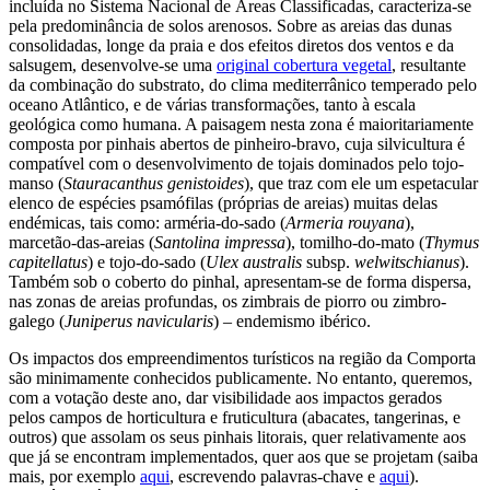
incluída no Sistema Nacional de Áreas Classificadas, caracteriza-se
pela predominância de solos arenosos. Sobre as areias das dunas
consolidadas, longe da praia e dos efeitos diretos dos ventos e da
salsugem, desenvolve-se uma
original cobertura vegetal
, resultante
da combinação do substrato, do clima mediterrânico temperado pelo
oceano Atlântico, e de várias transformações, tanto à escala
geológica como humana. A paisagem nesta zona é maioritariamente
composta por pinhais abertos de pinheiro-bravo, cuja silvicultura é
compatível com o desenvolvimento de tojais dominados pelo tojo-
manso (
Stauracanthus genistoides
), que traz com ele um espetacular
elenco de espécies psamófilas (próprias de areias) muitas delas
endémicas, tais como: arméria-do-sado (
Armeria rouyana
),
marcetão-das-areias (
Santolina impressa
), tomilho-do-mato (
Thymus
capitellatus
) e tojo-do-sado (
Ulex australis
subsp.
welwitschianus
).
Também sob o coberto do pinhal, apresentam-se de forma dispersa,
nas zonas de areias profundas, os zimbrais de piorro ou zimbro-
galego (
Juniperus navicularis
) – endemismo ibérico.
Os impactos dos empreendimentos turísticos na região da Comporta
são minimamente conhecidos publicamente. No entanto, queremos,
com a votação deste ano, dar visibilidade aos impactos gerados
pelos campos de horticultura e fruticultura (abacates, tangerinas, e
outros) que assolam os seus pinhais litorais, quer relativamente aos
que já se encontram implementados, quer aos que se projetam (saiba
mais, por exemplo
aqui
, escrevendo palavras-chave e
aqui
).