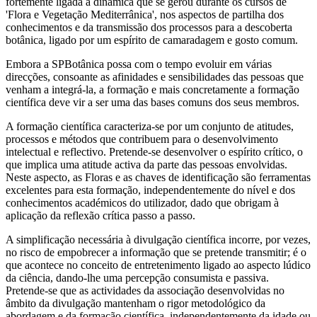
fortemente ligada à dinâmica que se gerou durante os cursos de
'Flora e Vegetação Mediterrânica', nos aspectos de partilha dos
conhecimentos e da transmissão dos processos para a descoberta
botânica, ligado por um espírito de camaradagem e gosto comum.
Embora a SPBotânica possa com o tempo evoluir em várias
direcções, consoante as afinidades e sensibilidades das pessoas que
venham a integrá-la, a formação e mais concretamente a formação
científica deve vir a ser uma das bases comuns dos seus membros.
A formação científica caracteriza-se por um conjunto de atitudes,
processos e métodos que contribuem para o desenvolvimento
intelectual e reflectivo. Pretende-se desenvolver o espírito crítico, o
que implica uma atitude activa da parte das pessoas envolvidas.
Neste aspecto, as Floras e as chaves de identificação são ferramentas
excelentes para esta formação, independentemente do nível e dos
conhecimentos académicos do utilizador, dado que obrigam à
aplicação da reflexão crítica passo a passo.
A simplificação necessária à divulgação científica incorre, por vezes,
no risco de empobrecer a informação que se pretende transmitir; é o
que acontece no conceito de entretenimento ligado ao aspecto lúdico
da ciência, dando-lhe uma percepção consumista e passiva.
Pretende-se que as actividades da associação desenvolvidas no
âmbito da divulgação mantenham o rigor metodológico da
abordagem e da formação científica, independentemente da idade ou