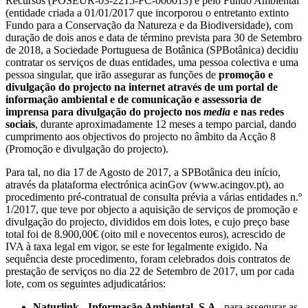
Recursos (POSEUR-03-2215-FC-000013) e pelo Fundo Ambiental
(entidade criada a 01/01/2017 que incorporou o entretanto extinto
Fundo para a Conservação da Natureza e da Biodiversidade), com
duração de dois anos e data de término prevista para 30 de Setembro
de 2018, a Sociedade Portuguesa de Botânica (SPBotânica) decidiu
contratar os serviços de duas entidades, uma pessoa colectiva e uma
pessoa singular, que irão assegurar as funções de
promoção e
divulgação do projecto na internet através de um portal de
informação ambiental e de comunicação e assessoria de
imprensa para divulgação do projecto nos
media
e nas redes
sociais
, durante aproximadamente 12 meses a tempo parcial, dando
cumprimento aos objectivos do projecto no âmbito da Acção 8
(Promoção e divulgação do projecto).
Para tal, no dia 17 de Agosto de 2017, a SPBotânica deu início,
através da plataforma electrónica acinGov (www.acingov.pt), ao
procedimento pré-contratual de consulta prévia a várias entidades n.º
1/2017, que teve por objecto a aquisição de serviços de promoção e
divulgação do projecto, divididos em dois lotes, e cujo preço base
total foi de 8.900,00€ (oito mil e novecentos euros), acrescido de
IVA à taxa legal em vigor, se este for legalmente exigido. Na
sequência deste procedimento, foram celebrados dois contratos de
prestação de serviços no dia 22 de Setembro de 2017, um por cada
lote, com os seguintes adjudicatários:
Naturlink - Informação Ambiental, S.A.
, para assegurar as