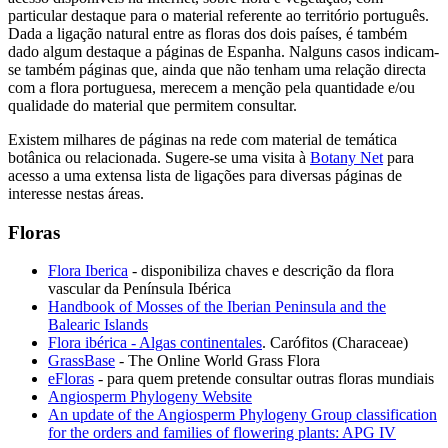
particular destaque para o material referente ao território português.
Dada a ligação natural entre as floras dos dois países, é também
dado algum destaque a páginas de Espanha. Nalguns casos indicam-
se também páginas que, ainda que não tenham uma relação directa
com a flora portuguesa, merecem a menção pela quantidade e/ou
qualidade do material que permitem consultar.
Existem milhares de páginas na rede com material de temática
botânica ou relacionada. Sugere-se uma visita à
Botany Net
para
acesso a uma extensa lista de ligações para diversas páginas de
interesse nestas áreas.
Floras
Flora Iberica
- disponibiliza chaves e descrição da flora
vascular da Península Ibérica
Handbook of Mosses of the Iberian Peninsula and the
Balearic Islands
Flora ibérica - Algas continentales
. Carófitos (Characeae)
GrassBase
- The Online World Grass Flora
eFloras
- para quem pretende consultar outras floras mundiais
Angiosperm Phylogeny Website
An update of the Angiosperm Phylogeny Group classification
for the orders and families of flowering plants: APG IV