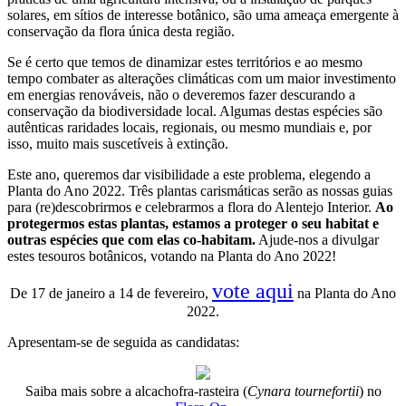
solares, em sítios de interesse botânico, são uma ameaça emergente à
conservação da flora única desta região.
Se é certo que temos de dinamizar estes territórios e ao mesmo
tempo combater as alterações climáticas com um maior investimento
em energias renováveis, não o deveremos fazer descurando a
conservação da biodiversidade local. Algumas destas espécies são
autênticas raridades locais, regionais, ou mesmo mundiais e, por
isso, muito mais suscetíveis à extinção.
Este ano, queremos dar visibilidade a este problema, elegendo a
Planta do Ano 2022. Três plantas carismáticas serão as nossas guias
para (re)descobrirmos e celebrarmos a flora do Alentejo Interior.
Ao
protegermos estas plantas, estamos a proteger o seu habitat e
outras espécies que com elas co-habitam.
Ajude-nos a divulgar
estes tesouros botânicos, votando na Planta do Ano 2022!
vote aqui
De 17 de janeiro a 14 de fevereiro,
na Planta do Ano
2022.
Apresentam-se de seguida as candidatas:
Saiba mais sobre a alcachofra-rasteira (
Cynara tournefortii
) no