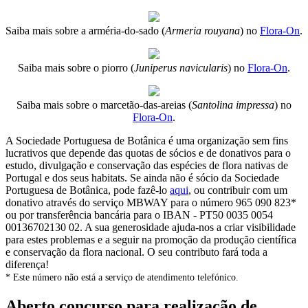
Saiba mais sobre a arméria-do-sado (
Armeria rouyana
) no
Flora-On
.
Saiba mais sobre o piorro (
Juniperus navicularis
) no
Flora-On
.
Saiba mais sobre o marcetão-das-areias (
Santolina impressa
) no
Flora-On
.
A Sociedade Portuguesa de Botânica é uma organização sem fins
lucrativos que depende das quotas de sócios e de donativos para o
estudo, divulgação e conservação das espécies de flora nativas de
Portugal e dos seus habitats. Se ainda não é sócio da Sociedade
Portuguesa de Botânica, pode fazê-lo
aqui
, ou contribuir com um
donativo através do serviço MBWAY para o número 965 090 823*
ou por transferência bancária para o IBAN - PT50 0035 0054
00136702130 02. A sua generosidade ajuda-nos a criar visibilidade
para estes problemas e a seguir na promoção da produção científica
e conservação da flora nacional. O seu contributo fará toda a
diferença!
* Este número não está a serviço de atendimento telefónico.
Aberto concurso para realização de