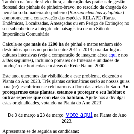
Também na área de silvicultura, a alteração das práticas de gestão
florestal dos pinhais de pinheiro-bravo, no rescaldo da chegada do
nemátodo-da-madeira-do-pinheiro (
Bursaphelenchus xylophilus
)
comprometem a conservação das espécies RELAPE (Raras,
Endémicas, Localizadas, Ameaçadas ou em Perigo de Extinção) no
seu subcoberto e a integridade paisagística de um Sítio de
Importância Comunitária.
Calcula-se que
mais de 1200 ha
de pinhal e matos tenham sido
destruídos apenas no período entre 2011 e 2019 para dar lugar a
culturas intensivas (veja a comparação de imagem aérea
aqui
e nos
slides
seguintes), incluindo pomares de fruteiras e unidades de
produção de hortícolas em áreas de Rede Natura 2000.
Este ano, queremos dar visibilidade a este problema, elegendo a
Planta do Ano 2023. Três plantas carismáticas serão as nossas guias
para (re)descobrirmos e celebrarmos a flora das areias do Sado.
Ao
protegermos estas plantas, estamos a proteger o seu habitat e
outras espécies que com elas co-habitam.
Ajude-nos a divulgar
estas originalidades, votando na Planta do Ano 2023!
vote aqui
De 3 de março a 23 de março,
na Planta do Ano
2023.
Apresentam-se de seguida as candidatas: