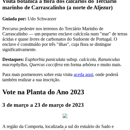
Visita botânica à flora dos calcários do Terciário
marinho de Carrascalinho (a norte de Aljezur)
Guiada por:
Udo Schwarzer
Percurso pedestre nos terrenos do Terciário Marinho de
Carrascalinho — um pequeno enclave calcícola num "mar" de terras
ácidas e quase livres de carbonatos do Sudoeste de Portugal. O
enclave é constituído por três "ilhas", cuja flora se distingue
significativamente.
Destaques:
Euphorbia paniculata
subsp.
calcicola
,
Ranunculus
macrophyllus
,
Quercus coccifera
em forma arbórea e muito mais.
Para mais pormenores sobre esta visita
aceda aqui
, onde poderá
também realizar a sua inscrição.
Vote na Planta do Ano 2023
3 de março a 23 de março de 2023
A região da Comporta, localizada a sul do estuário do Sado e