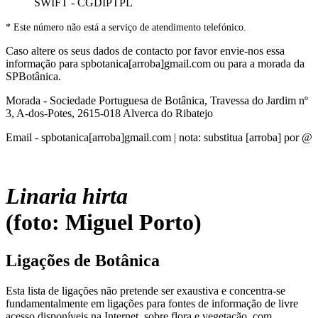
SWIFT - CGDIPTPL
* Este número não está a serviço de atendimento telefónico.
Caso altere os seus dados de contacto por favor envie-nos essa
informação para spbotanica[arroba]gmail.com ou para a morada da
SPBotânica.
Morada - Sociedade Portuguesa de Botânica, Travessa do Jardim nº
3, A-dos-Potes, 2615-018 Alverca do Ribatejo
Email - spbotanica[arroba]gmail.com | nota: substitua [arroba] por @
Linaria hirta
(foto: Miguel Porto)
Ligações de Botânica
Esta lista de ligações não pretende ser exaustiva e concentra-se
fundamentalmente em ligações para fontes de informação de livre
acesso disponíveis na Internet, sobre flora e vegetação, com