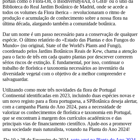
portais como o Flora-On, o Biodiversity4All, o GBIF ou o sítio da
Biblioteca do Real Jardim Botânico de Madrid, onde se acede a
todos os volumes da Flora iberica – revolucionaram o ritmo de
produção e acumulação de conhecimento sobre a nossa flora na
última década, alargando também a comunidade botânica.
Dar um nome é um passo necessário para a conservação de qualquer
espécie. O último relatório do «Estado das Plantas e dos Fungos do
Mundo» (no original, State of the World's Plants and Fungi),
coordenado pelos Jardins Botânicos Reais de Kew, chama a atenção
para o facto de três em cada quatro plantas por descrever correrem
sérios riscos de extinção. É fundamental, por isso, continuar o
trabalho de florística e taxonomia necessários ao inventário da
diversidade vegetal com o objetivo de a melhor compreender e
salvaguardar.
Utilizando como mote três novidades da flora de Portugal
Continental identificadas em 2023, incluindo duas espécies novas e
um novo registo para a flora portuguesa, a SPBotânica deseja alertar,
com a campanha Planta do Ano 2024, para a necessidade de
valorizar os conhecimentos de florística e taxonomia em Portugal,
que se encontram à margem dos currículos académicos e das
principais vias de financiamento científico. Ajude-nos a promover
uma sociedade mais naturalista, votando na Planta do Ano 2024!
De 10 a 28 de Fevereiro de 2024,
vote aqui na Planta do Ano 2024
.