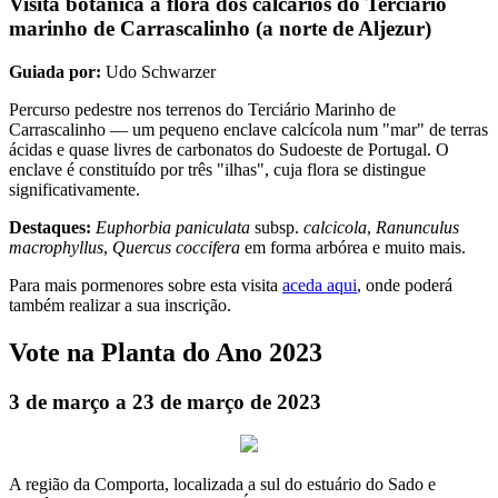
Visita botânica à flora dos calcários do Terciário
marinho de Carrascalinho (a norte de Aljezur)
Guiada por:
Udo Schwarzer
Percurso pedestre nos terrenos do Terciário Marinho de
Carrascalinho — um pequeno enclave calcícola num "mar" de terras
ácidas e quase livres de carbonatos do Sudoeste de Portugal. O
enclave é constituído por três "ilhas", cuja flora se distingue
significativamente.
Destaques:
Euphorbia paniculata
subsp.
calcicola
,
Ranunculus
macrophyllus
,
Quercus coccifera
em forma arbórea e muito mais.
Para mais pormenores sobre esta visita
aceda aqui
, onde poderá
também realizar a sua inscrição.
Vote na Planta do Ano 2023
3 de março a 23 de março de 2023
A região da Comporta, localizada a sul do estuário do Sado e