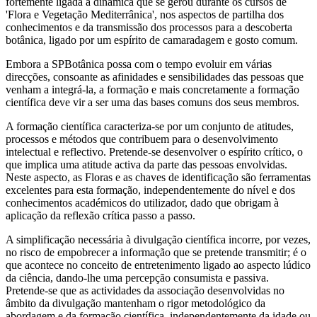
fortemente ligada à dinâmica que se gerou durante os cursos de
'Flora e Vegetação Mediterrânica', nos aspectos de partilha dos
conhecimentos e da transmissão dos processos para a descoberta
botânica, ligado por um espírito de camaradagem e gosto comum.
Embora a SPBotânica possa com o tempo evoluir em várias
direcções, consoante as afinidades e sensibilidades das pessoas que
venham a integrá-la, a formação e mais concretamente a formação
científica deve vir a ser uma das bases comuns dos seus membros.
A formação científica caracteriza-se por um conjunto de atitudes,
processos e métodos que contribuem para o desenvolvimento
intelectual e reflectivo. Pretende-se desenvolver o espírito crítico, o
que implica uma atitude activa da parte das pessoas envolvidas.
Neste aspecto, as Floras e as chaves de identificação são ferramentas
excelentes para esta formação, independentemente do nível e dos
conhecimentos académicos do utilizador, dado que obrigam à
aplicação da reflexão crítica passo a passo.
A simplificação necessária à divulgação científica incorre, por vezes,
no risco de empobrecer a informação que se pretende transmitir; é o
que acontece no conceito de entretenimento ligado ao aspecto lúdico
da ciência, dando-lhe uma percepção consumista e passiva.
Pretende-se que as actividades da associação desenvolvidas no
âmbito da divulgação mantenham o rigor metodológico da
abordagem e da formação científica, independentemente da idade ou