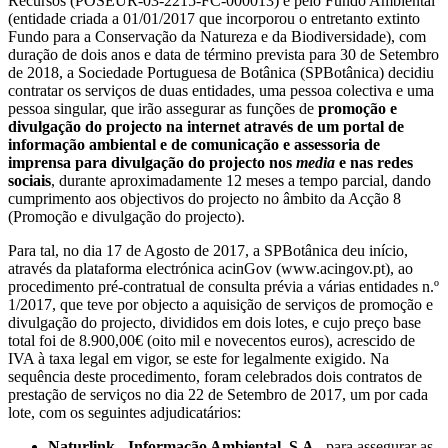
Recursos (POSEUR-03-2215-FC-000013) e pelo Fundo Ambiental
(entidade criada a 01/01/2017 que incorporou o entretanto extinto
Fundo para a Conservação da Natureza e da Biodiversidade), com
duração de dois anos e data de término prevista para 30 de Setembro
de 2018, a Sociedade Portuguesa de Botânica (SPBotânica) decidiu
contratar os serviços de duas entidades, uma pessoa colectiva e uma
pessoa singular, que irão assegurar as funções de
promoção e
divulgação do projecto na internet através de um portal de
informação ambiental e de comunicação e assessoria de
imprensa para divulgação do projecto nos
media
e nas redes
sociais
, durante aproximadamente 12 meses a tempo parcial, dando
cumprimento aos objectivos do projecto no âmbito da Acção 8
(Promoção e divulgação do projecto).
Para tal, no dia 17 de Agosto de 2017, a SPBotânica deu início,
através da plataforma electrónica acinGov (www.acingov.pt), ao
procedimento pré-contratual de consulta prévia a várias entidades n.º
1/2017, que teve por objecto a aquisição de serviços de promoção e
divulgação do projecto, divididos em dois lotes, e cujo preço base
total foi de 8.900,00€ (oito mil e novecentos euros), acrescido de
IVA à taxa legal em vigor, se este for legalmente exigido. Na
sequência deste procedimento, foram celebrados dois contratos de
prestação de serviços no dia 22 de Setembro de 2017, um por cada
lote, com os seguintes adjudicatários:
Naturlink - Informação Ambiental, S.A.
, para assegurar as