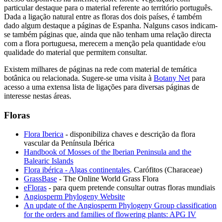
particular destaque para o material referente ao território português.
Dada a ligação natural entre as floras dos dois países, é também
dado algum destaque a páginas de Espanha. Nalguns casos indicam-
se também páginas que, ainda que não tenham uma relação directa
com a flora portuguesa, merecem a menção pela quantidade e/ou
qualidade do material que permitem consultar.
Existem milhares de páginas na rede com material de temática
botânica ou relacionada. Sugere-se uma visita à
Botany Net
para
acesso a uma extensa lista de ligações para diversas páginas de
interesse nestas áreas.
Floras
Flora Iberica
- disponibiliza chaves e descrição da flora
vascular da Península Ibérica
Handbook of Mosses of the Iberian Peninsula and the
Balearic Islands
Flora ibérica - Algas continentales
. Carófitos (Characeae)
GrassBase
- The Online World Grass Flora
eFloras
- para quem pretende consultar outras floras mundiais
Angiosperm Phylogeny Website
An update of the Angiosperm Phylogeny Group classification
for the orders and families of flowering plants: APG IV