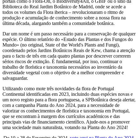
portais como o Flora-On, o Biodiversity4All, o GBIF ou o sítio da
Biblioteca do Real Jardim Botânico de Madrid, onde se acede a
todos os volumes da Flora iberica – revolucionaram o ritmo de
produção e acumulação de conhecimento sobre a nossa flora na
última década, alargando também a comunidade botânica.
Dar um nome é um passo necessário para a conservação de qualquer
espécie. O último relatório do «Estado das Plantas e dos Fungos do
Mundo» (no original, State of the World's Plants and Fungi),
coordenado pelos Jardins Botânicos Reais de Kew, chama a atenção
para o facto de três em cada quatro plantas por descrever correrem
sérios riscos de extinção. É fundamental, por isso, continuar o
trabalho de florística e taxonomia necessários ao inventário da
diversidade vegetal com o objetivo de a melhor compreender e
salvaguardar.
Utilizando como mote três novidades da flora de Portugal
Continental identificadas em 2023, incluindo duas espécies novas e
um novo registo para a flora portuguesa, a SPBotânica deseja alertar,
com a campanha Planta do Ano 2024, para a necessidade de
valorizar os conhecimentos de florística e taxonomia em Portugal,
que se encontram à margem dos currículos académicos e das
principais vias de financiamento científico. Ajude-nos a promover
uma sociedade mais naturalista, votando na Planta do Ano 2024!
De 10 a 28 de Fevereiro de 2024,
vote aqui na Planta do Ano 2024
.