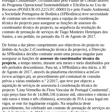
Portugal Continental», co-financiado pelo Fundo de Coesão através
do Programa Operacional Sustentabilidade e Eficiência no Uso de
Recursos (POSEUR-03-2215-FC-000013) e pelo Fundo Ambiental,
a Sociedade Portuguesa de Botânica (SPBotânica) teve necessidade
de contratar um novo elemento para a equipa de coordenação
técnica do projecto para assegurar as funções de assessor do
coordenador técnico do projecto, na sequência da resolução do
contrato de prestação de serviços de Tiago Monteiro Henriques dos
Santos, a seu pedido, no passado dia 31 de Agosto de 2017.
De forma a dar pleno cumprimento aos objectivos do projecto no
âmbito da Acção 2 (Coordenação técnica do projecto), a Direcção
da SPBotânica decidiu contratar assim uma pessoa singular para
assegurar as funções de
assessor do coordenador técnico do
projecto
, a tempo inteiro, durante seis meses e meio distribuídos por
três períodos descontínuos. Para tal, a SPBotânica deu início, a 30
de Agosto de 2017, através da plataforma electrónica acinGov
(www.acingov.pt), ao procedimento pré-contratual de consulta
prévia a várias entidades n.º 2/2017, que teve por objecto a
aquisição de serviços de assessoria à coordenação técnica do
projecto ‘Lista Vermelha da Flora Vascular de Portugal Continental’,
cujo preço base foi de 14.888,33€ (catorze mil, oitocentos e oitenta e
oito euros e trinta e três cêntimos), acrescido de IVA à taxa legal em
vigor, se este for legalmente exigido. Na sequência deste
procedimento, foi celebrado um contrato de prestação de serviços no