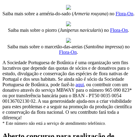
Saiba mais sobre a arméria-do-sado (
Armeria rouyana
) no
Flora-On
.
Saiba mais sobre o piorro (
Juniperus navicularis
) no
Flora-On
.
Saiba mais sobre o marcetão-das-areias (
Santolina impressa
) no
Flora-On
.
A Sociedade Portuguesa de Botânica é uma organização sem fins
lucrativos que depende das quotas de sócios e de donativos para o
estudo, divulgação e conservação das espécies de flora nativas de
Portugal e dos seus habitats. Se ainda não é sócio da Sociedade
Portuguesa de Botânica, pode fazê-lo
aqui
, ou contribuir com um
donativo através do serviço MBWAY para o número 965 090 823*
ou por transferência bancária para o IBAN - PT50 0035 0054
00136702130 02. A sua generosidade ajuda-nos a criar visibilidade
para estes problemas e a seguir na promoção da produção científica
e conservação da flora nacional. O seu contributo fará toda a
diferença!
* Este número não está a serviço de atendimento telefónico.
Aberto concurso para realização de