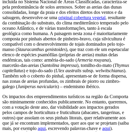
incluída no Sistema Nacional de Áreas Classificadas, caracteriza-se
pela predominância de solos arenosos. Sobre as areias das dunas
consolidadas, longe da praia e dos efeitos diretos dos ventos e da
salsugem, desenvolve-se uma
original cobertura vegetal
, resultante
da combinação do substrato, do clima mediterrânico temperado pelo
oceano Atlântico, e de várias transformações, tanto à escala
geológica como humana. A paisagem nesta zona é maioritariamente
composta por pinhais abertos de pinheiro-bravo, cuja silvicultura é
compatível com o desenvolvimento de tojais dominados pelo tojo-
manso (
Stauracanthus genistoides
), que traz com ele um espetacular
elenco de espécies psamófilas (próprias de areias) muitas delas
endémicas, tais como: arméria-do-sado (
Armeria rouyana
),
marcetão-das-areias (
Santolina impressa
), tomilho-do-mato (
Thymus
capitellatus
) e tojo-do-sado (
Ulex australis
subsp.
welwitschianus
).
Também sob o coberto do pinhal, apresentam-se de forma dispersa,
nas zonas de areias profundas, os zimbrais de piorro ou zimbro-
galego (
Juniperus navicularis
) – endemismo ibérico.
Os impactos dos empreendimentos turísticos na região da Comporta
são minimamente conhecidos publicamente. No entanto, queremos,
com a votação deste ano, dar visibilidade aos impactos gerados
pelos campos de horticultura e fruticultura (abacates, tangerinas, e
outros) que assolam os seus pinhais litorais, quer relativamente aos
que já se encontram implementados, quer aos que se projetam (saiba
mais, por exemplo
aqui
, escrevendo palavras-chave e
aqui
).