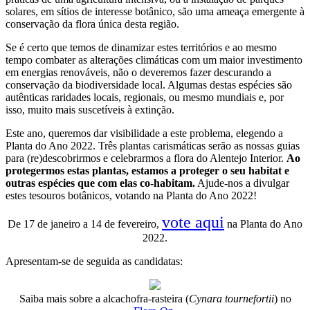
solares, em sítios de interesse botânico, são uma ameaça emergente à
conservação da flora única desta região.
Se é certo que temos de dinamizar estes territórios e ao mesmo
tempo combater as alterações climáticas com um maior investimento
em energias renováveis, não o deveremos fazer descurando a
conservação da biodiversidade local. Algumas destas espécies são
autênticas raridades locais, regionais, ou mesmo mundiais e, por
isso, muito mais suscetíveis à extinção.
Este ano, queremos dar visibilidade a este problema, elegendo a
Planta do Ano 2022. Três plantas carismáticas serão as nossas guias
para (re)descobrirmos e celebrarmos a flora do Alentejo Interior.
Ao
protegermos estas plantas, estamos a proteger o seu habitat e
outras espécies que com elas co-habitam.
Ajude-nos a divulgar
estes tesouros botânicos, votando na Planta do Ano 2022!
vote aqui
De 17 de janeiro a 14 de fevereiro,
na Planta do Ano
2022.
Apresentam-se de seguida as candidatas:
Saiba mais sobre a alcachofra-rasteira (
Cynara tournefortii
) no