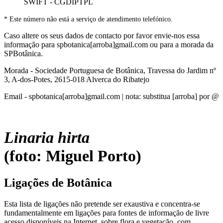
SWIFT - CGDIPTPL
* Este número não está a serviço de atendimento telefónico.
Caso altere os seus dados de contacto por favor envie-nos essa
informação para spbotanica[arroba]gmail.com ou para a morada da
SPBotânica.
Morada - Sociedade Portuguesa de Botânica, Travessa do Jardim nº
3, A-dos-Potes, 2615-018 Alverca do Ribatejo
Email - spbotanica[arroba]gmail.com | nota: substitua [arroba] por @
Linaria hirta
(foto: Miguel Porto)
Ligações de Botânica
Esta lista de ligações não pretende ser exaustiva e concentra-se
fundamentalmente em ligações para fontes de informação de livre
acesso disponíveis na Internet, sobre flora e vegetação, com