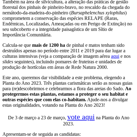
Também na área de silvicultura, a alteração das práticas de gestão
florestal dos pinhais de pinheiro-bravo, no rescaldo da chegada do
nemátodo-da-madeira-do-pinheiro (
Bursaphelenchus xylophilus
)
comprometem a conservação das espécies RELAPE (Raras,
Endémicas, Localizadas, Ameaçadas ou em Perigo de Extinção) no
seu subcoberto e a integridade paisagística de um Sítio de
Importância Comunitária.
Calcula-se que
mais de 1200 ha
de pinhal e matos tenham sido
destruídos apenas no período entre 2011 e 2019 para dar lugar a
culturas intensivas (veja a comparação de imagem aérea
aqui
e nos
slides
seguintes), incluindo pomares de fruteiras e unidades de
produção de hortícolas em áreas de Rede Natura 2000.
Este ano, queremos dar visibilidade a este problema, elegendo a
Planta do Ano 2023. Três plantas carismáticas serão as nossas guias
para (re)descobrirmos e celebrarmos a flora das areias do Sado.
Ao
protegermos estas plantas, estamos a proteger o seu habitat e
outras espécies que com elas co-habitam.
Ajude-nos a divulgar
estas originalidades, votando na Planta do Ano 2023!
vote aqui
De 3 de março a 23 de março,
na Planta do Ano
2023.
Apresentam-se de seguida as candidatas: