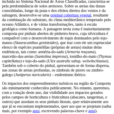
incluída no Sistema Nacional de Áreas Classificadas, caracteriza-se
pela predominância de solos arenosos. Sobre as areias das dunas
consolidadas, longe da praia e dos efeitos diretos dos ventos e da
salsugem, desenvolve-se uma
original cobertura vegetal
, resultante
da combinação do substrato, do clima mediterrânico temperado pelo
oceano Atlântico, e de várias transformações, tanto à escala
geológica como humana. A paisagem nesta zona é maioritariamente
composta por pinhais abertos de pinheiro-bravo, cuja silvicultura é
compatível com o desenvolvimento de tojais dominados pelo tojo-
manso (
Stauracanthus genistoides
), que traz com ele um espetacular
elenco de espécies psamófilas (próprias de areias) muitas delas
endémicas, tais como: arméria-do-sado (
Armeria rouyana
),
marcetão-das-areias (
Santolina impressa
), tomilho-do-mato (
Thymus
capitellatus
) e tojo-do-sado (
Ulex australis
subsp.
welwitschianus
).
Também sob o coberto do pinhal, apresentam-se de forma dispersa,
nas zonas de areias profundas, os zimbrais de piorro ou zimbro-
galego (
Juniperus navicularis
) – endemismo ibérico.
Os impactos dos empreendimentos turísticos na região da Comporta
são minimamente conhecidos publicamente. No entanto, queremos,
com a votação deste ano, dar visibilidade aos impactos gerados
pelos campos de horticultura e fruticultura (abacates, tangerinas, e
outros) que assolam os seus pinhais litorais, quer relativamente aos
que já se encontram implementados, quer aos que se projetam (saiba
mais, por exemplo
aqui
, escrevendo palavras-chave e
aqui
).