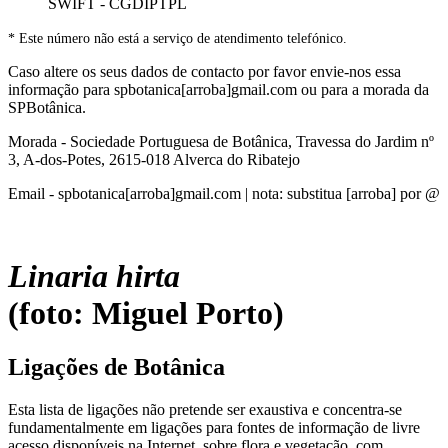
SWIFT - CGDIPTPL
* Este número não está a serviço de atendimento telefónico.
Caso altere os seus dados de contacto por favor envie-nos essa
informação para spbotanica[arroba]gmail.com ou para a morada da
SPBotânica.
Morada - Sociedade Portuguesa de Botânica, Travessa do Jardim nº
3, A-dos-Potes, 2615-018 Alverca do Ribatejo
Email - spbotanica[arroba]gmail.com | nota: substitua [arroba] por @
Linaria hirta
(foto: Miguel Porto)
Ligações de Botânica
Esta lista de ligações não pretende ser exaustiva e concentra-se
fundamentalmente em ligações para fontes de informação de livre
acesso disponíveis na Internet, sobre flora e vegetação, com