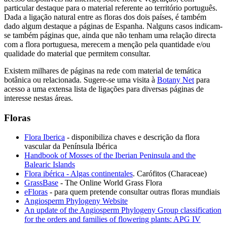
particular destaque para o material referente ao território português.
Dada a ligação natural entre as floras dos dois países, é também
dado algum destaque a páginas de Espanha. Nalguns casos indicam-
se também páginas que, ainda que não tenham uma relação directa
com a flora portuguesa, merecem a menção pela quantidade e/ou
qualidade do material que permitem consultar.
Existem milhares de páginas na rede com material de temática
botânica ou relacionada. Sugere-se uma visita à
Botany Net
para
acesso a uma extensa lista de ligações para diversas páginas de
interesse nestas áreas.
Floras
Flora Iberica
- disponibiliza chaves e descrição da flora
vascular da Península Ibérica
Handbook of Mosses of the Iberian Peninsula and the
Balearic Islands
Flora ibérica - Algas continentales
. Carófitos (Characeae)
GrassBase
- The Online World Grass Flora
eFloras
- para quem pretende consultar outras floras mundiais
Angiosperm Phylogeny Website
An update of the Angiosperm Phylogeny Group classification
for the orders and families of flowering plants: APG IV