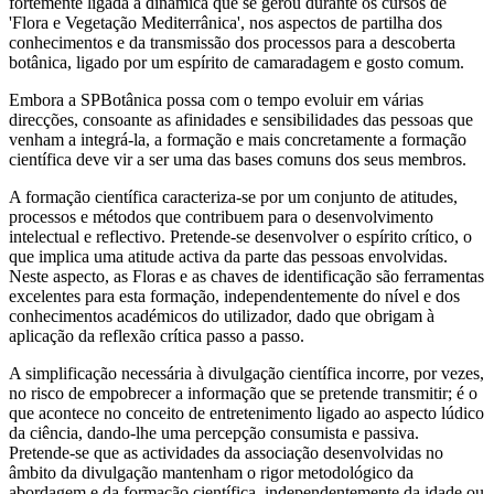
fortemente ligada à dinâmica que se gerou durante os cursos de
'Flora e Vegetação Mediterrânica', nos aspectos de partilha dos
conhecimentos e da transmissão dos processos para a descoberta
botânica, ligado por um espírito de camaradagem e gosto comum.
Embora a SPBotânica possa com o tempo evoluir em várias
direcções, consoante as afinidades e sensibilidades das pessoas que
venham a integrá-la, a formação e mais concretamente a formação
científica deve vir a ser uma das bases comuns dos seus membros.
A formação científica caracteriza-se por um conjunto de atitudes,
processos e métodos que contribuem para o desenvolvimento
intelectual e reflectivo. Pretende-se desenvolver o espírito crítico, o
que implica uma atitude activa da parte das pessoas envolvidas.
Neste aspecto, as Floras e as chaves de identificação são ferramentas
excelentes para esta formação, independentemente do nível e dos
conhecimentos académicos do utilizador, dado que obrigam à
aplicação da reflexão crítica passo a passo.
A simplificação necessária à divulgação científica incorre, por vezes,
no risco de empobrecer a informação que se pretende transmitir; é o
que acontece no conceito de entretenimento ligado ao aspecto lúdico
da ciência, dando-lhe uma percepção consumista e passiva.
Pretende-se que as actividades da associação desenvolvidas no
âmbito da divulgação mantenham o rigor metodológico da
abordagem e da formação científica, independentemente da idade ou