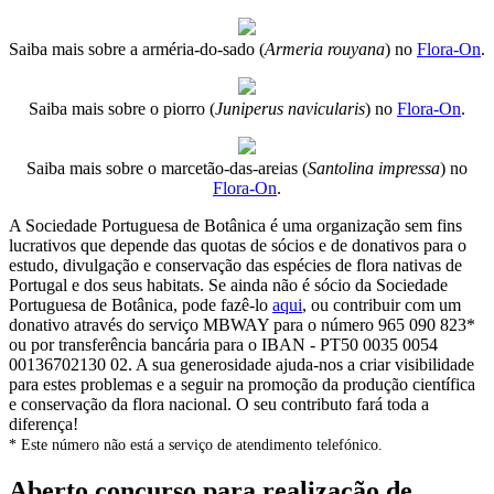
Saiba mais sobre a arméria-do-sado (
Armeria rouyana
) no
Flora-On
.
Saiba mais sobre o piorro (
Juniperus navicularis
) no
Flora-On
.
Saiba mais sobre o marcetão-das-areias (
Santolina impressa
) no
Flora-On
.
A Sociedade Portuguesa de Botânica é uma organização sem fins
lucrativos que depende das quotas de sócios e de donativos para o
estudo, divulgação e conservação das espécies de flora nativas de
Portugal e dos seus habitats. Se ainda não é sócio da Sociedade
Portuguesa de Botânica, pode fazê-lo
aqui
, ou contribuir com um
donativo através do serviço MBWAY para o número 965 090 823*
ou por transferência bancária para o IBAN - PT50 0035 0054
00136702130 02. A sua generosidade ajuda-nos a criar visibilidade
para estes problemas e a seguir na promoção da produção científica
e conservação da flora nacional. O seu contributo fará toda a
diferença!
* Este número não está a serviço de atendimento telefónico.
Aberto concurso para realização de