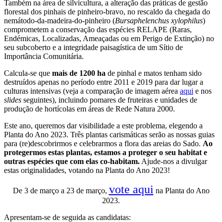
Também na área de silvicultura, a alteração das práticas de gestão
florestal dos pinhais de pinheiro-bravo, no rescaldo da chegada do
nemátodo-da-madeira-do-pinheiro (
Bursaphelenchus xylophilus
)
comprometem a conservação das espécies RELAPE (Raras,
Endémicas, Localizadas, Ameaçadas ou em Perigo de Extinção) no
seu subcoberto e a integridade paisagística de um Sítio de
Importância Comunitária.
Calcula-se que
mais de 1200 ha
de pinhal e matos tenham sido
destruídos apenas no período entre 2011 e 2019 para dar lugar a
culturas intensivas (veja a comparação de imagem aérea
aqui
e nos
slides
seguintes), incluindo pomares de fruteiras e unidades de
produção de hortícolas em áreas de Rede Natura 2000.
Este ano, queremos dar visibilidade a este problema, elegendo a
Planta do Ano 2023. Três plantas carismáticas serão as nossas guias
para (re)descobrirmos e celebrarmos a flora das areias do Sado.
Ao
protegermos estas plantas, estamos a proteger o seu habitat e
outras espécies que com elas co-habitam.
Ajude-nos a divulgar
estas originalidades, votando na Planta do Ano 2023!
vote aqui
De 3 de março a 23 de março,
na Planta do Ano
2023.
Apresentam-se de seguida as candidatas: