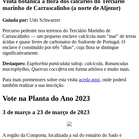
Visita botânica à flora dos calcários do Terciário
marinho de Carrascalinho (a norte de Aljezur)
Guiada por:
Udo Schwarzer
Percurso pedestre nos terrenos do Terciário Marinho de
Carrascalinho — um pequeno enclave calcícola num "mar" de terras
ácidas e quase livres de carbonatos do Sudoeste de Portugal. O
enclave é constituído por três "ilhas", cuja flora se distingue
significativamente.
Destaques:
Euphorbia paniculata
subsp.
calcicola
,
Ranunculus
macrophyllus
,
Quercus coccifera
em forma arbórea e muito mais.
Para mais pormenores sobre esta visita
aceda aqui
, onde poderá
também realizar a sua inscrição.
Vote na Planta do Ano 2023
3 de março a 23 de março de 2023
A região da Comporta, localizada a sul do estuário do Sado e