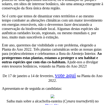
solares, em sítios de interesse botânico, são uma ameaça emergente à
conservação da flora única desta região.
Se é certo que temos de dinamizar estes territórios e ao mesmo
tempo combater as alterações climáticas com um maior investimento
em energias renováveis, não o deveremos fazer descurando a
conservação da biodiversidade local. Algumas destas espécies são
autênticas raridades locais, regionais, ou mesmo mundiais e, por
isso, muito mais suscetíveis à extinção.
Este ano, queremos dar visibilidade a este problema, elegendo a
Planta do Ano 2022. Três plantas carismáticas serão as nossas guias
para (re)descobrirmos e celebrarmos a flora do Alentejo Interior.
Ao
protegermos estas plantas, estamos a proteger o seu habitat e
outras espécies que com elas co-habitam.
Ajude-nos a divulgar
estes tesouros botânicos, votando na Planta do Ano 2022!
vote aqui
De 17 de janeiro a 14 de fevereiro,
na Planta do Ano
2022.
Apresentam-se de seguida as candidatas:
Saiba mais sobre a alcachofra-rasteira (
Cynara tournefortii
) no