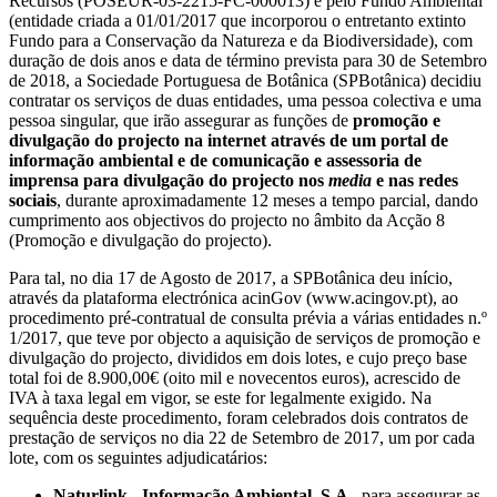
Recursos (POSEUR-03-2215-FC-000013) e pelo Fundo Ambiental
(entidade criada a 01/01/2017 que incorporou o entretanto extinto
Fundo para a Conservação da Natureza e da Biodiversidade), com
duração de dois anos e data de término prevista para 30 de Setembro
de 2018, a Sociedade Portuguesa de Botânica (SPBotânica) decidiu
contratar os serviços de duas entidades, uma pessoa colectiva e uma
pessoa singular, que irão assegurar as funções de
promoção e
divulgação do projecto na internet através de um portal de
informação ambiental e de comunicação e assessoria de
imprensa para divulgação do projecto nos
media
e nas redes
sociais
, durante aproximadamente 12 meses a tempo parcial, dando
cumprimento aos objectivos do projecto no âmbito da Acção 8
(Promoção e divulgação do projecto).
Para tal, no dia 17 de Agosto de 2017, a SPBotânica deu início,
através da plataforma electrónica acinGov (www.acingov.pt), ao
procedimento pré-contratual de consulta prévia a várias entidades n.º
1/2017, que teve por objecto a aquisição de serviços de promoção e
divulgação do projecto, divididos em dois lotes, e cujo preço base
total foi de 8.900,00€ (oito mil e novecentos euros), acrescido de
IVA à taxa legal em vigor, se este for legalmente exigido. Na
sequência deste procedimento, foram celebrados dois contratos de
prestação de serviços no dia 22 de Setembro de 2017, um por cada
lote, com os seguintes adjudicatários:
Naturlink - Informação Ambiental, S.A.
, para assegurar as