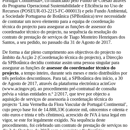
Portugal Continental», co-financiado pelo Fundo de Coesão através
do Programa Operacional Sustentabilidade e Eficiência no Uso de
Recursos (POSEUR-03-2215-FC-000013) e pelo Fundo Ambiental,
a Sociedade Portuguesa de Botânica (SPBotânica) teve necessidade
de contratar um novo elemento para a equipa de coordenação
técnica do projecto para assegurar as funções de assessor do
coordenador técnico do projecto, na sequência da resolução do
contrato de prestação de serviços de Tiago Monteiro Henriques dos
Santos, a seu pedido, no passado dia 31 de Agosto de 2017.
De forma a dar pleno cumprimento aos objectivos do projecto no
âmbito da Acção 2 (Coordenação técnica do projecto), a Direcção
da SPBotânica decidiu contratar assim uma pessoa singular para
assegurar as funções de
assessor do coordenador técnico do
projecto
, a tempo inteiro, durante seis meses e meio distribuídos por
três períodos descontínuos. Para tal, a SPBotânica deu início, a 30
de Agosto de 2017, através da plataforma electrónica acinGov
(www.acingov.pt), ao procedimento pré-contratual de consulta
prévia a várias entidades n.º 2/2017, que teve por objecto a
aquisição de serviços de assessoria à coordenação técnica do
projecto ‘Lista Vermelha da Flora Vascular de Portugal Continental’,
cujo preço base foi de 14.888,33€ (catorze mil, oitocentos e oitenta e
oito euros e trinta e três cêntimos), acrescido de IVA à taxa legal em
vigor, se este for legalmente exigido. Na sequência deste
procedimento, foi celebrado um contrato de prestação de serviços no