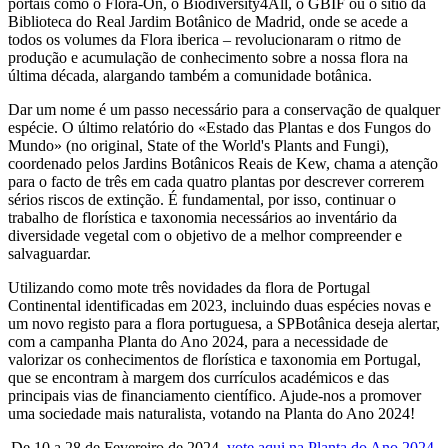
portais como o Flora-On, o Biodiversity4All, o GBIF ou o sítio da
Biblioteca do Real Jardim Botânico de Madrid, onde se acede a
todos os volumes da Flora iberica – revolucionaram o ritmo de
produção e acumulação de conhecimento sobre a nossa flora na
última década, alargando também a comunidade botânica.
Dar um nome é um passo necessário para a conservação de qualquer
espécie. O último relatório do «Estado das Plantas e dos Fungos do
Mundo» (no original, State of the World's Plants and Fungi),
coordenado pelos Jardins Botânicos Reais de Kew, chama a atenção
para o facto de três em cada quatro plantas por descrever correrem
sérios riscos de extinção. É fundamental, por isso, continuar o
trabalho de florística e taxonomia necessários ao inventário da
diversidade vegetal com o objetivo de a melhor compreender e
salvaguardar.
Utilizando como mote três novidades da flora de Portugal
Continental identificadas em 2023, incluindo duas espécies novas e
um novo registo para a flora portuguesa, a SPBotânica deseja alertar,
com a campanha Planta do Ano 2024, para a necessidade de
valorizar os conhecimentos de florística e taxonomia em Portugal,
que se encontram à margem dos currículos académicos e das
principais vias de financiamento científico. Ajude-nos a promover
uma sociedade mais naturalista, votando na Planta do Ano 2024!
De 10 a 28 de Fevereiro de 2024,
vote aqui na Planta do Ano 2024
.