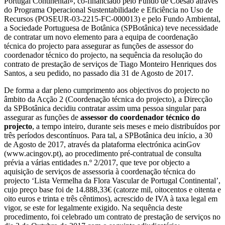
Portugal Continental», co-financiado pelo Fundo de Coesão através
do Programa Operacional Sustentabilidade e Eficiência no Uso de
Recursos (POSEUR-03-2215-FC-000013) e pelo Fundo Ambiental,
a Sociedade Portuguesa de Botânica (SPBotânica) teve necessidade
de contratar um novo elemento para a equipa de coordenação
técnica do projecto para assegurar as funções de assessor do
coordenador técnico do projecto, na sequência da resolução do
contrato de prestação de serviços de Tiago Monteiro Henriques dos
Santos, a seu pedido, no passado dia 31 de Agosto de 2017.
De forma a dar pleno cumprimento aos objectivos do projecto no
âmbito da Acção 2 (Coordenação técnica do projecto), a Direcção
da SPBotânica decidiu contratar assim uma pessoa singular para
assegurar as funções de
assessor do coordenador técnico do
projecto
, a tempo inteiro, durante seis meses e meio distribuídos por
três períodos descontínuos. Para tal, a SPBotânica deu início, a 30
de Agosto de 2017, através da plataforma electrónica acinGov
(www.acingov.pt), ao procedimento pré-contratual de consulta
prévia a várias entidades n.º 2/2017, que teve por objecto a
aquisição de serviços de assessoria à coordenação técnica do
projecto ‘Lista Vermelha da Flora Vascular de Portugal Continental’,
cujo preço base foi de 14.888,33€ (catorze mil, oitocentos e oitenta e
oito euros e trinta e três cêntimos), acrescido de IVA à taxa legal em
vigor, se este for legalmente exigido. Na sequência deste
procedimento, foi celebrado um contrato de prestação de serviços no