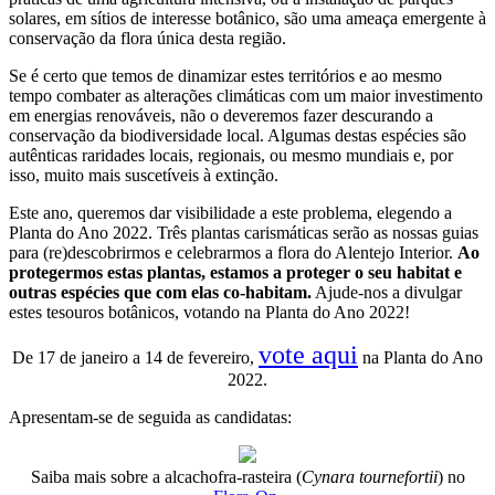
solares, em sítios de interesse botânico, são uma ameaça emergente à
conservação da flora única desta região.
Se é certo que temos de dinamizar estes territórios e ao mesmo
tempo combater as alterações climáticas com um maior investimento
em energias renováveis, não o deveremos fazer descurando a
conservação da biodiversidade local. Algumas destas espécies são
autênticas raridades locais, regionais, ou mesmo mundiais e, por
isso, muito mais suscetíveis à extinção.
Este ano, queremos dar visibilidade a este problema, elegendo a
Planta do Ano 2022. Três plantas carismáticas serão as nossas guias
para (re)descobrirmos e celebrarmos a flora do Alentejo Interior.
Ao
protegermos estas plantas, estamos a proteger o seu habitat e
outras espécies que com elas co-habitam.
Ajude-nos a divulgar
estes tesouros botânicos, votando na Planta do Ano 2022!
vote aqui
De 17 de janeiro a 14 de fevereiro,
na Planta do Ano
2022.
Apresentam-se de seguida as candidatas:
Saiba mais sobre a alcachofra-rasteira (
Cynara tournefortii
) no