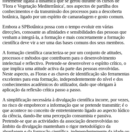
fortemente ligada à dinâmica que se gerou durante os cursos de
'Flora e Vegetação Mediterrânica', nos aspectos de partilha dos
conhecimentos e da transmissão dos processos para a descoberta
botânica, ligado por um espírito de camaradagem e gosto comum.
Embora a SPBotânica possa com o tempo evoluir em várias
direcções, consoante as afinidades e sensibilidades das pessoas que
venham a integrá-la, a formação e mais concretamente a formação
científica deve vir a ser uma das bases comuns dos seus membros.
A formação científica caracteriza-se por um conjunto de atitudes,
processos e métodos que contribuem para o desenvolvimento
intelectual e reflectivo. Pretende-se desenvolver o espírito crítico, o
que implica uma atitude activa da parte das pessoas envolvidas.
Neste aspecto, as Floras e as chaves de identificação são ferramentas
excelentes para esta formação, independentemente do nível e dos
conhecimentos académicos do utilizador, dado que obrigam à
aplicação da reflexão crítica passo a passo.
A simplificação necessária à divulgação científica incorre, por vezes,
no risco de empobrecer a informação que se pretende transmitir; é o
que acontece no conceito de entretenimento ligado ao aspecto lúdico
da ciência, dando-lhe uma percepção consumista e passiva.
Pretende-se que as actividades da associação desenvolvidas no
âmbito da divulgação mantenham o rigor metodológico da
abordagem e da formação científica, independentemente da idade ou