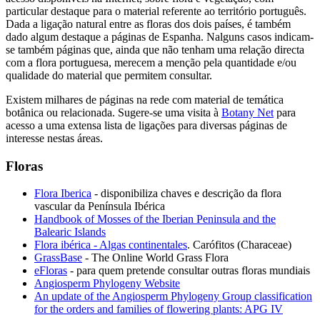
particular destaque para o material referente ao território português.
Dada a ligação natural entre as floras dos dois países, é também
dado algum destaque a páginas de Espanha. Nalguns casos indicam-
se também páginas que, ainda que não tenham uma relação directa
com a flora portuguesa, merecem a menção pela quantidade e/ou
qualidade do material que permitem consultar.
Existem milhares de páginas na rede com material de temática
botânica ou relacionada. Sugere-se uma visita à
Botany Net
para
acesso a uma extensa lista de ligações para diversas páginas de
interesse nestas áreas.
Floras
Flora Iberica
- disponibiliza chaves e descrição da flora
vascular da Península Ibérica
Handbook of Mosses of the Iberian Peninsula and the
Balearic Islands
Flora ibérica - Algas continentales
. Carófitos (Characeae)
GrassBase
- The Online World Grass Flora
eFloras
- para quem pretende consultar outras floras mundiais
Angiosperm Phylogeny Website
An update of the Angiosperm Phylogeny Group classification
for the orders and families of flowering plants: APG IV