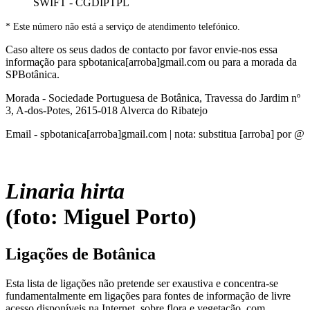
SWIFT - CGDIPTPL
* Este número não está a serviço de atendimento telefónico.
Caso altere os seus dados de contacto por favor envie-nos essa
informação para spbotanica[arroba]gmail.com ou para a morada da
SPBotânica.
Morada - Sociedade Portuguesa de Botânica, Travessa do Jardim nº
3, A-dos-Potes, 2615-018 Alverca do Ribatejo
Email - spbotanica[arroba]gmail.com | nota: substitua [arroba] por @
Linaria hirta
(foto: Miguel Porto)
Ligações de Botânica
Esta lista de ligações não pretende ser exaustiva e concentra-se
fundamentalmente em ligações para fontes de informação de livre
acesso disponíveis na Internet, sobre flora e vegetação, com