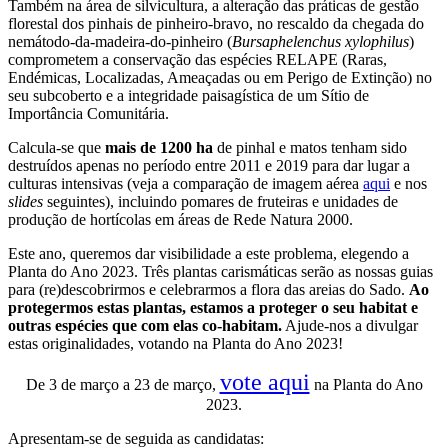
Também na área de silvicultura, a alteração das práticas de gestão
florestal dos pinhais de pinheiro-bravo, no rescaldo da chegada do
nemátodo-da-madeira-do-pinheiro (
Bursaphelenchus xylophilus
)
comprometem a conservação das espécies RELAPE (Raras,
Endémicas, Localizadas, Ameaçadas ou em Perigo de Extinção) no
seu subcoberto e a integridade paisagística de um Sítio de
Importância Comunitária.
Calcula-se que
mais de 1200 ha
de pinhal e matos tenham sido
destruídos apenas no período entre 2011 e 2019 para dar lugar a
culturas intensivas (veja a comparação de imagem aérea
aqui
e nos
slides
seguintes), incluindo pomares de fruteiras e unidades de
produção de hortícolas em áreas de Rede Natura 2000.
Este ano, queremos dar visibilidade a este problema, elegendo a
Planta do Ano 2023. Três plantas carismáticas serão as nossas guias
para (re)descobrirmos e celebrarmos a flora das areias do Sado.
Ao
protegermos estas plantas, estamos a proteger o seu habitat e
outras espécies que com elas co-habitam.
Ajude-nos a divulgar
estas originalidades, votando na Planta do Ano 2023!
vote aqui
De 3 de março a 23 de março,
na Planta do Ano
2023.
Apresentam-se de seguida as candidatas: