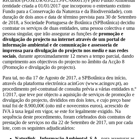
Recursos (POSEUR-03-2215-FC-000013) e pelo Fundo Ambiental
(entidade criada a 01/01/2017 que incorporou o entretanto extinto
Fundo para a Conservação da Natureza e da Biodiversidade), com
duração de dois anos e data de término prevista para 30 de Setembro
de 2018, a Sociedade Portuguesa de Botânica (SPBotânica) decidiu
contratar os serviços de duas entidades, uma pessoa colectiva e uma
pessoa singular, que irão assegurar as funções de
promoção e
divulgação do projecto na internet através de um portal de
informação ambiental e de comunicação e assessoria de
imprensa para divulgação do projecto nos
media
e nas redes
sociais
, durante aproximadamente 12 meses a tempo parcial, dando
cumprimento aos objectivos do projecto no âmbito da Acção 8
(Promoção e divulgação do projecto).
Para tal, no dia 17 de Agosto de 2017, a SPBotânica deu início,
através da plataforma electrónica acinGov (www.acingov.pt), ao
procedimento pré-contratual de consulta prévia a várias entidades n.º
1/2017, que teve por objecto a aquisição de serviços de promoção e
divulgação do projecto, divididos em dois lotes, e cujo preço base
total foi de 8.900,00€ (oito mil e novecentos euros), acrescido de
IVA à taxa legal em vigor, se este for legalmente exigido. Na
sequência deste procedimento, foram celebrados dois contratos de
prestação de serviços no dia 22 de Setembro de 2017, um por cada
lote, com os seguintes adjudicatários:
Naturlink - Informação Ambiental, S.A.
, para assegurar as