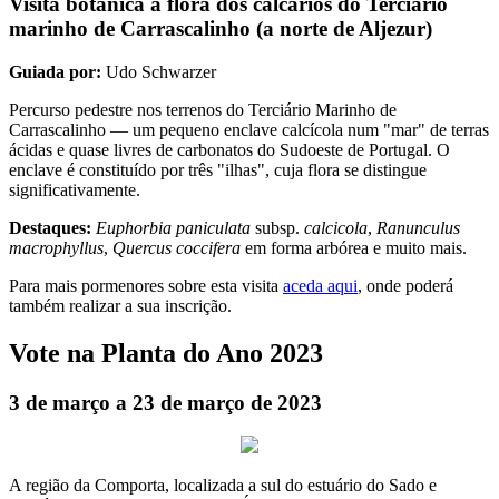
Visita botânica à flora dos calcários do Terciário
marinho de Carrascalinho (a norte de Aljezur)
Guiada por:
Udo Schwarzer
Percurso pedestre nos terrenos do Terciário Marinho de
Carrascalinho — um pequeno enclave calcícola num "mar" de terras
ácidas e quase livres de carbonatos do Sudoeste de Portugal. O
enclave é constituído por três "ilhas", cuja flora se distingue
significativamente.
Destaques:
Euphorbia paniculata
subsp.
calcicola
,
Ranunculus
macrophyllus
,
Quercus coccifera
em forma arbórea e muito mais.
Para mais pormenores sobre esta visita
aceda aqui
, onde poderá
também realizar a sua inscrição.
Vote na Planta do Ano 2023
3 de março a 23 de março de 2023
A região da Comporta, localizada a sul do estuário do Sado e