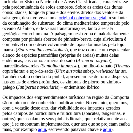
incluída no Sistema Nacional de Áreas Classificadas, caracteriza-se
pela predominância de solos arenosos. Sobre as areias das dunas
consolidadas, longe da praia e dos efeitos diretos dos ventos e da
salsugem, desenvolve-se uma
original cobertura vegetal
, resultante
da combinação do substrato, do clima mediterrânico temperado pelo
oceano Atlântico, e de várias transformações, tanto à escala
geológica como humana. A paisagem nesta zona é maioritariamente
composta por pinhais abertos de pinheiro-bravo, cuja silvicultura é
compatível com o desenvolvimento de tojais dominados pelo tojo-
manso (
Stauracanthus genistoides
), que traz com ele um espetacular
elenco de espécies psamófilas (próprias de areias) muitas delas
endémicas, tais como: arméria-do-sado (
Armeria rouyana
),
marcetão-das-areias (
Santolina impressa
), tomilho-do-mato (
Thymus
capitellatus
) e tojo-do-sado (
Ulex australis
subsp.
welwitschianus
).
Também sob o coberto do pinhal, apresentam-se de forma dispersa,
nas zonas de areias profundas, os zimbrais de piorro ou zimbro-
galego (
Juniperus navicularis
) – endemismo ibérico.
Os impactos dos empreendimentos turísticos na região da Comporta
são minimamente conhecidos publicamente. No entanto, queremos,
com a votação deste ano, dar visibilidade aos impactos gerados
pelos campos de horticultura e fruticultura (abacates, tangerinas, e
outros) que assolam os seus pinhais litorais, quer relativamente aos
que já se encontram implementados, quer aos que se projetam (saiba
mais, por exemplo
aqui
, escrevendo palavras-chave e
aqui
).