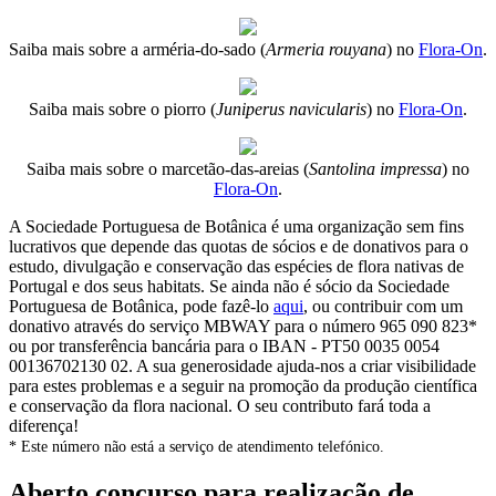
Saiba mais sobre a arméria-do-sado (
Armeria rouyana
) no
Flora-On
.
Saiba mais sobre o piorro (
Juniperus navicularis
) no
Flora-On
.
Saiba mais sobre o marcetão-das-areias (
Santolina impressa
) no
Flora-On
.
A Sociedade Portuguesa de Botânica é uma organização sem fins
lucrativos que depende das quotas de sócios e de donativos para o
estudo, divulgação e conservação das espécies de flora nativas de
Portugal e dos seus habitats. Se ainda não é sócio da Sociedade
Portuguesa de Botânica, pode fazê-lo
aqui
, ou contribuir com um
donativo através do serviço MBWAY para o número 965 090 823*
ou por transferência bancária para o IBAN - PT50 0035 0054
00136702130 02. A sua generosidade ajuda-nos a criar visibilidade
para estes problemas e a seguir na promoção da produção científica
e conservação da flora nacional. O seu contributo fará toda a
diferença!
* Este número não está a serviço de atendimento telefónico.
Aberto concurso para realização de