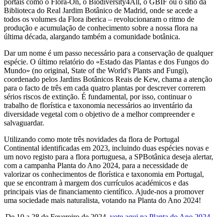
portais como o Flora-On, o Biodiversity4All, o GBIF ou o sítio da
Biblioteca do Real Jardim Botânico de Madrid, onde se acede a
todos os volumes da Flora iberica – revolucionaram o ritmo de
produção e acumulação de conhecimento sobre a nossa flora na
última década, alargando também a comunidade botânica.
Dar um nome é um passo necessário para a conservação de qualquer
espécie. O último relatório do «Estado das Plantas e dos Fungos do
Mundo» (no original, State of the World's Plants and Fungi),
coordenado pelos Jardins Botânicos Reais de Kew, chama a atenção
para o facto de três em cada quatro plantas por descrever correrem
sérios riscos de extinção. É fundamental, por isso, continuar o
trabalho de florística e taxonomia necessários ao inventário da
diversidade vegetal com o objetivo de a melhor compreender e
salvaguardar.
Utilizando como mote três novidades da flora de Portugal
Continental identificadas em 2023, incluindo duas espécies novas e
um novo registo para a flora portuguesa, a SPBotânica deseja alertar,
com a campanha Planta do Ano 2024, para a necessidade de
valorizar os conhecimentos de florística e taxonomia em Portugal,
que se encontram à margem dos currículos académicos e das
principais vias de financiamento científico. Ajude-nos a promover
uma sociedade mais naturalista, votando na Planta do Ano 2024!
De 10 a 28 de Fevereiro de 2024,
vote aqui na Planta do Ano 2024
.