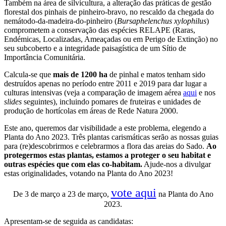
Também na área de silvicultura, a alteração das práticas de gestão
florestal dos pinhais de pinheiro-bravo, no rescaldo da chegada do
nemátodo-da-madeira-do-pinheiro (
Bursaphelenchus xylophilus
)
comprometem a conservação das espécies RELAPE (Raras,
Endémicas, Localizadas, Ameaçadas ou em Perigo de Extinção) no
seu subcoberto e a integridade paisagística de um Sítio de
Importância Comunitária.
Calcula-se que
mais de 1200 ha
de pinhal e matos tenham sido
destruídos apenas no período entre 2011 e 2019 para dar lugar a
culturas intensivas (veja a comparação de imagem aérea
aqui
e nos
slides
seguintes), incluindo pomares de fruteiras e unidades de
produção de hortícolas em áreas de Rede Natura 2000.
Este ano, queremos dar visibilidade a este problema, elegendo a
Planta do Ano 2023. Três plantas carismáticas serão as nossas guias
para (re)descobrirmos e celebrarmos a flora das areias do Sado.
Ao
protegermos estas plantas, estamos a proteger o seu habitat e
outras espécies que com elas co-habitam.
Ajude-nos a divulgar
estas originalidades, votando na Planta do Ano 2023!
vote aqui
De 3 de março a 23 de março,
na Planta do Ano
2023.
Apresentam-se de seguida as candidatas: