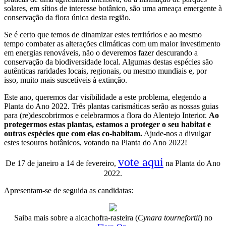
solares, em sítios de interesse botânico, são uma ameaça emergente à
conservação da flora única desta região.
Se é certo que temos de dinamizar estes territórios e ao mesmo
tempo combater as alterações climáticas com um maior investimento
em energias renováveis, não o deveremos fazer descurando a
conservação da biodiversidade local. Algumas destas espécies são
autênticas raridades locais, regionais, ou mesmo mundiais e, por
isso, muito mais suscetíveis à extinção.
Este ano, queremos dar visibilidade a este problema, elegendo a
Planta do Ano 2022. Três plantas carismáticas serão as nossas guias
para (re)descobrirmos e celebrarmos a flora do Alentejo Interior.
Ao
protegermos estas plantas, estamos a proteger o seu habitat e
outras espécies que com elas co-habitam.
Ajude-nos a divulgar
estes tesouros botânicos, votando na Planta do Ano 2022!
vote aqui
De 17 de janeiro a 14 de fevereiro,
na Planta do Ano
2022.
Apresentam-se de seguida as candidatas:
Saiba mais sobre a alcachofra-rasteira (
Cynara tournefortii
) no