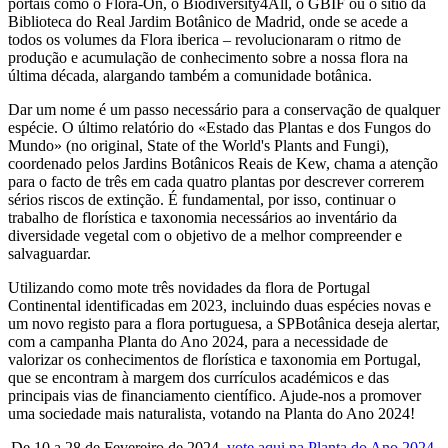
portais como o Flora-On, o Biodiversity4All, o GBIF ou o sítio da
Biblioteca do Real Jardim Botânico de Madrid, onde se acede a
todos os volumes da Flora iberica – revolucionaram o ritmo de
produção e acumulação de conhecimento sobre a nossa flora na
última década, alargando também a comunidade botânica.
Dar um nome é um passo necessário para a conservação de qualquer
espécie. O último relatório do «Estado das Plantas e dos Fungos do
Mundo» (no original, State of the World's Plants and Fungi),
coordenado pelos Jardins Botânicos Reais de Kew, chama a atenção
para o facto de três em cada quatro plantas por descrever correrem
sérios riscos de extinção. É fundamental, por isso, continuar o
trabalho de florística e taxonomia necessários ao inventário da
diversidade vegetal com o objetivo de a melhor compreender e
salvaguardar.
Utilizando como mote três novidades da flora de Portugal
Continental identificadas em 2023, incluindo duas espécies novas e
um novo registo para a flora portuguesa, a SPBotânica deseja alertar,
com a campanha Planta do Ano 2024, para a necessidade de
valorizar os conhecimentos de florística e taxonomia em Portugal,
que se encontram à margem dos currículos académicos e das
principais vias de financiamento científico. Ajude-nos a promover
uma sociedade mais naturalista, votando na Planta do Ano 2024!
De 10 a 28 de Fevereiro de 2024,
vote aqui na Planta do Ano 2024
.