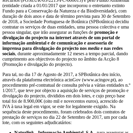
Recursos (POSEUR-03-2215-FC-000013) e pelo Fundo Ambiental
(entidade criada a 01/01/2017 que incorporou o entretanto extinto
Fundo para a Conservação da Natureza e da Biodiversidade), com
duração de dois anos e data de término prevista para 30 de Setembro
de 2018, a Sociedade Portuguesa de Botânica (SPBotânica) decidiu
contratar os serviços de duas entidades, uma pessoa colectiva e uma
pessoa singular, que irão assegurar as funções de
promoção e
divulgação do projecto na internet através de um portal de
informação ambiental e de comunicação e assessoria de
imprensa para divulgação do projecto nos
media
e nas redes
sociais
, durante aproximadamente 12 meses a tempo parcial, dando
cumprimento aos objectivos do projecto no âmbito da Acção 8
(Promoção e divulgação do projecto).
Para tal, no dia 17 de Agosto de 2017, a SPBotânica deu início,
através da plataforma electrónica acinGov (www.acingov.pt), ao
procedimento pré-contratual de consulta prévia a várias entidades n.º
1/2017, que teve por objecto a aquisição de serviços de promoção e
divulgação do projecto, divididos em dois lotes, e cujo preço base
total foi de 8.900,00€ (oito mil e novecentos euros), acrescido de
IVA à taxa legal em vigor, se este for legalmente exigido. Na
sequência deste procedimento, foram celebrados dois contratos de
prestação de serviços no dia 22 de Setembro de 2017, um por cada
lote, com os seguintes adjudicatários:
Naturlink - Informação Ambiental, S.A.
, para assegurar as