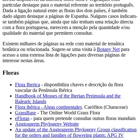
particular destaque para o material referente ao território português.
Dada a ligação natural entre as floras dos dois países, é também
dado algum destaque a páginas de Espanha. Nalguns casos indicam-
se também páginas que, ainda que não tenham uma relação directa
com a flora portuguesa, merecem a menção pela quantidade e/ou
qualidade do material que permitem consultar.
Existem milhares de páginas na rede com material de temática
botânica ou relacionada. Sugere-se uma visita à
Botany Net
para
acesso a uma extensa lista de ligações para diversas páginas de
interesse nestas áreas.
Floras
Flora Iberica
- disponibiliza chaves e descrição da flora
vascular da Península Ibérica
Handbook of Mosses of the Iberian Peninsula and the
Balearic Islands
Flora ibérica - Algas continentales
. Carófitos (Characeae)
GrassBase
- The Online World Grass Flora
eFloras
- para quem pretende consultar outras floras mundiais
Angiosperm Phylogeny Website
An update of the Angiosperm Phylogeny Group classification
for the orders and families of flowering plants: APG IV