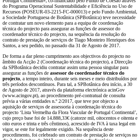
Portugal Continental», co-financiado pelo Fundo de Coesão através
do Programa Operacional Sustentabilidade e Eficiência no Uso de
Recursos (POSEUR-03-2215-FC-000013) e pelo Fundo Ambiental,
a Sociedade Portuguesa de Botânica (SPBotânica) teve necessidade
de contratar um novo elemento para a equipa de coordenação
técnica do projecto para assegurar as funções de assessor do
coordenador técnico do projecto, na sequência da resolução do
contrato de prestação de serviços de Tiago Monteiro Henriques dos
Santos, a seu pedido, no passado dia 31 de Agosto de 2017.
De forma a dar pleno cumprimento aos objectivos do projecto no
âmbito da Acção 2 (Coordenação técnica do projecto), a Direcção
da SPBotânica decidiu contratar assim uma pessoa singular para
assegurar as funções de
assessor do coordenador técnico do
projecto
, a tempo inteiro, durante seis meses e meio distribuídos por
três períodos descontínuos. Para tal, a SPBotânica deu início, a 30
de Agosto de 2017, através da plataforma electrónica acinGov
(www.acingov.pt), ao procedimento pré-contratual de consulta
prévia a várias entidades n.º 2/2017, que teve por objecto a
aquisição de serviços de assessoria à coordenação técnica do
projecto ‘Lista Vermelha da Flora Vascular de Portugal Continental’,
cujo preço base foi de 14.888,33€ (catorze mil, oitocentos e oitenta e
oito euros e trinta e três cêntimos), acrescido de IVA à taxa legal em
vigor, se este for legalmente exigido. Na sequência deste
procedimento, foi celebrado um contrato de prestação de serviços no