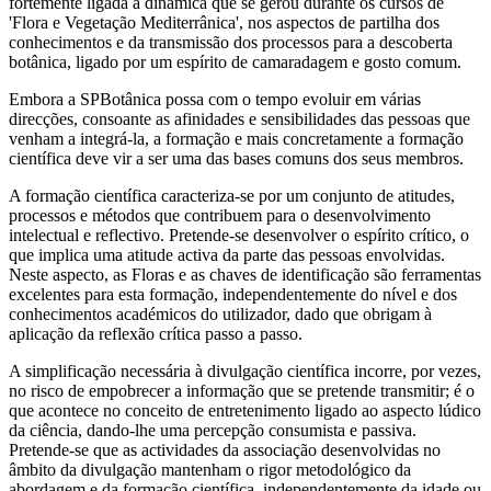
fortemente ligada à dinâmica que se gerou durante os cursos de
'Flora e Vegetação Mediterrânica', nos aspectos de partilha dos
conhecimentos e da transmissão dos processos para a descoberta
botânica, ligado por um espírito de camaradagem e gosto comum.
Embora a SPBotânica possa com o tempo evoluir em várias
direcções, consoante as afinidades e sensibilidades das pessoas que
venham a integrá-la, a formação e mais concretamente a formação
científica deve vir a ser uma das bases comuns dos seus membros.
A formação científica caracteriza-se por um conjunto de atitudes,
processos e métodos que contribuem para o desenvolvimento
intelectual e reflectivo. Pretende-se desenvolver o espírito crítico, o
que implica uma atitude activa da parte das pessoas envolvidas.
Neste aspecto, as Floras e as chaves de identificação são ferramentas
excelentes para esta formação, independentemente do nível e dos
conhecimentos académicos do utilizador, dado que obrigam à
aplicação da reflexão crítica passo a passo.
A simplificação necessária à divulgação científica incorre, por vezes,
no risco de empobrecer a informação que se pretende transmitir; é o
que acontece no conceito de entretenimento ligado ao aspecto lúdico
da ciência, dando-lhe uma percepção consumista e passiva.
Pretende-se que as actividades da associação desenvolvidas no
âmbito da divulgação mantenham o rigor metodológico da
abordagem e da formação científica, independentemente da idade ou