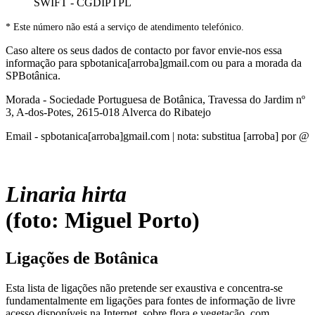
SWIFT - CGDIPTPL
* Este número não está a serviço de atendimento telefónico.
Caso altere os seus dados de contacto por favor envie-nos essa
informação para spbotanica[arroba]gmail.com ou para a morada da
SPBotânica.
Morada - Sociedade Portuguesa de Botânica, Travessa do Jardim nº
3, A-dos-Potes, 2615-018 Alverca do Ribatejo
Email - spbotanica[arroba]gmail.com | nota: substitua [arroba] por @
Linaria hirta
(foto: Miguel Porto)
Ligações de Botânica
Esta lista de ligações não pretende ser exaustiva e concentra-se
fundamentalmente em ligações para fontes de informação de livre
acesso disponíveis na Internet, sobre flora e vegetação, com