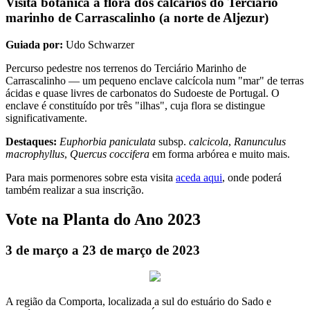
Visita botânica à flora dos calcários do Terciário
marinho de Carrascalinho (a norte de Aljezur)
Guiada por:
Udo Schwarzer
Percurso pedestre nos terrenos do Terciário Marinho de
Carrascalinho — um pequeno enclave calcícola num "mar" de terras
ácidas e quase livres de carbonatos do Sudoeste de Portugal. O
enclave é constituído por três "ilhas", cuja flora se distingue
significativamente.
Destaques:
Euphorbia paniculata
subsp.
calcicola
,
Ranunculus
macrophyllus
,
Quercus coccifera
em forma arbórea e muito mais.
Para mais pormenores sobre esta visita
aceda aqui
, onde poderá
também realizar a sua inscrição.
Vote na Planta do Ano 2023
3 de março a 23 de março de 2023
A região da Comporta, localizada a sul do estuário do Sado e