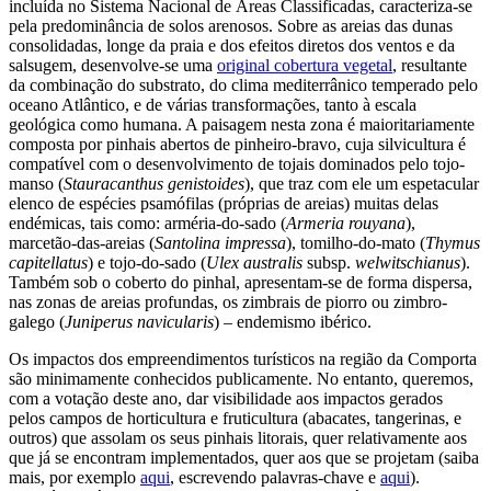
incluída no Sistema Nacional de Áreas Classificadas, caracteriza-se
pela predominância de solos arenosos. Sobre as areias das dunas
consolidadas, longe da praia e dos efeitos diretos dos ventos e da
salsugem, desenvolve-se uma
original cobertura vegetal
, resultante
da combinação do substrato, do clima mediterrânico temperado pelo
oceano Atlântico, e de várias transformações, tanto à escala
geológica como humana. A paisagem nesta zona é maioritariamente
composta por pinhais abertos de pinheiro-bravo, cuja silvicultura é
compatível com o desenvolvimento de tojais dominados pelo tojo-
manso (
Stauracanthus genistoides
), que traz com ele um espetacular
elenco de espécies psamófilas (próprias de areias) muitas delas
endémicas, tais como: arméria-do-sado (
Armeria rouyana
),
marcetão-das-areias (
Santolina impressa
), tomilho-do-mato (
Thymus
capitellatus
) e tojo-do-sado (
Ulex australis
subsp.
welwitschianus
).
Também sob o coberto do pinhal, apresentam-se de forma dispersa,
nas zonas de areias profundas, os zimbrais de piorro ou zimbro-
galego (
Juniperus navicularis
) – endemismo ibérico.
Os impactos dos empreendimentos turísticos na região da Comporta
são minimamente conhecidos publicamente. No entanto, queremos,
com a votação deste ano, dar visibilidade aos impactos gerados
pelos campos de horticultura e fruticultura (abacates, tangerinas, e
outros) que assolam os seus pinhais litorais, quer relativamente aos
que já se encontram implementados, quer aos que se projetam (saiba
mais, por exemplo
aqui
, escrevendo palavras-chave e
aqui
).