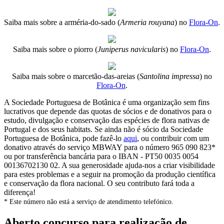
Saiba mais sobre a arméria-do-sado (
Armeria rouyana
) no
Flora-On
.
Saiba mais sobre o piorro (
Juniperus navicularis
) no
Flora-On
.
Saiba mais sobre o marcetão-das-areias (
Santolina impressa
) no
Flora-On
.
A Sociedade Portuguesa de Botânica é uma organização sem fins
lucrativos que depende das quotas de sócios e de donativos para o
estudo, divulgação e conservação das espécies de flora nativas de
Portugal e dos seus habitats. Se ainda não é sócio da Sociedade
Portuguesa de Botânica, pode fazê-lo
aqui
, ou contribuir com um
donativo através do serviço MBWAY para o número 965 090 823*
ou por transferência bancária para o IBAN - PT50 0035 0054
00136702130 02. A sua generosidade ajuda-nos a criar visibilidade
para estes problemas e a seguir na promoção da produção científica
e conservação da flora nacional. O seu contributo fará toda a
diferença!
* Este número não está a serviço de atendimento telefónico.
Aberto concurso para realização de