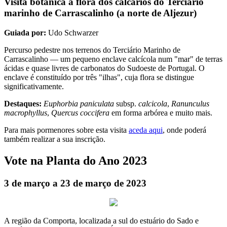
Visita botânica à flora dos calcários do Terciário
marinho de Carrascalinho (a norte de Aljezur)
Guiada por:
Udo Schwarzer
Percurso pedestre nos terrenos do Terciário Marinho de
Carrascalinho — um pequeno enclave calcícola num "mar" de terras
ácidas e quase livres de carbonatos do Sudoeste de Portugal. O
enclave é constituído por três "ilhas", cuja flora se distingue
significativamente.
Destaques:
Euphorbia paniculata
subsp.
calcicola
,
Ranunculus
macrophyllus
,
Quercus coccifera
em forma arbórea e muito mais.
Para mais pormenores sobre esta visita
aceda aqui
, onde poderá
também realizar a sua inscrição.
Vote na Planta do Ano 2023
3 de março a 23 de março de 2023
A região da Comporta, localizada a sul do estuário do Sado e