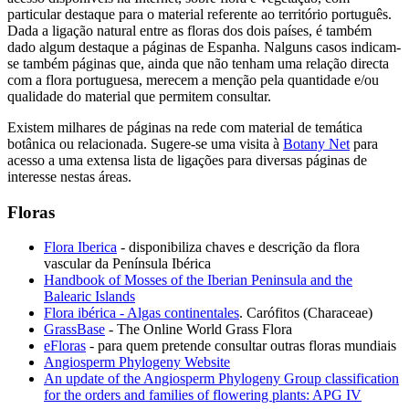
particular destaque para o material referente ao território português.
Dada a ligação natural entre as floras dos dois países, é também
dado algum destaque a páginas de Espanha. Nalguns casos indicam-
se também páginas que, ainda que não tenham uma relação directa
com a flora portuguesa, merecem a menção pela quantidade e/ou
qualidade do material que permitem consultar.
Existem milhares de páginas na rede com material de temática
botânica ou relacionada. Sugere-se uma visita à
Botany Net
para
acesso a uma extensa lista de ligações para diversas páginas de
interesse nestas áreas.
Floras
Flora Iberica
- disponibiliza chaves e descrição da flora
vascular da Península Ibérica
Handbook of Mosses of the Iberian Peninsula and the
Balearic Islands
Flora ibérica - Algas continentales
. Carófitos (Characeae)
GrassBase
- The Online World Grass Flora
eFloras
- para quem pretende consultar outras floras mundiais
Angiosperm Phylogeny Website
An update of the Angiosperm Phylogeny Group classification
for the orders and families of flowering plants: APG IV