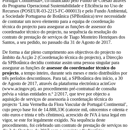
Portugal Continental», co-financiado pelo Fundo de Coesão através
do Programa Operacional Sustentabilidade e Eficiência no Uso de
Recursos (POSEUR-03-2215-FC-000013) e pelo Fundo Ambiental,
a Sociedade Portuguesa de Botânica (SPBotânica) teve necessidade
de contratar um novo elemento para a equipa de coordenação
técnica do projecto para assegurar as funções de assessor do
coordenador técnico do projecto, na sequência da resolução do
contrato de prestação de serviços de Tiago Monteiro Henriques dos
Santos, a seu pedido, no passado dia 31 de Agosto de 2017.
De forma a dar pleno cumprimento aos objectivos do projecto no
âmbito da Acção 2 (Coordenação técnica do projecto), a Direcção
da SPBotânica decidiu contratar assim uma pessoa singular para
assegurar as funções de
assessor do coordenador técnico do
projecto
, a tempo inteiro, durante seis meses e meio distribuídos por
três períodos descontínuos. Para tal, a SPBotânica deu início, a 30
de Agosto de 2017, através da plataforma electrónica acinGov
(www.acingov.pt), ao procedimento pré-contratual de consulta
prévia a várias entidades n.º 2/2017, que teve por objecto a
aquisição de serviços de assessoria à coordenação técnica do
projecto ‘Lista Vermelha da Flora Vascular de Portugal Continental’,
cujo preço base foi de 14.888,33€ (catorze mil, oitocentos e oitenta e
oito euros e trinta e três cêntimos), acrescido de IVA à taxa legal em
vigor, se este for legalmente exigido. Na sequência deste
procedimento, foi celebrado um contrato de prestação de serviços no