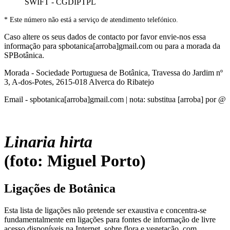
SWIFT - CGDIPTPL
* Este número não está a serviço de atendimento telefónico.
Caso altere os seus dados de contacto por favor envie-nos essa
informação para spbotanica[arroba]gmail.com ou para a morada da
SPBotânica.
Morada - Sociedade Portuguesa de Botânica, Travessa do Jardim nº
3, A-dos-Potes, 2615-018 Alverca do Ribatejo
Email - spbotanica[arroba]gmail.com | nota: substitua [arroba] por @
Linaria hirta
(foto: Miguel Porto)
Ligações de Botânica
Esta lista de ligações não pretende ser exaustiva e concentra-se
fundamentalmente em ligações para fontes de informação de livre
acesso disponíveis na Internet, sobre flora e vegetação, com