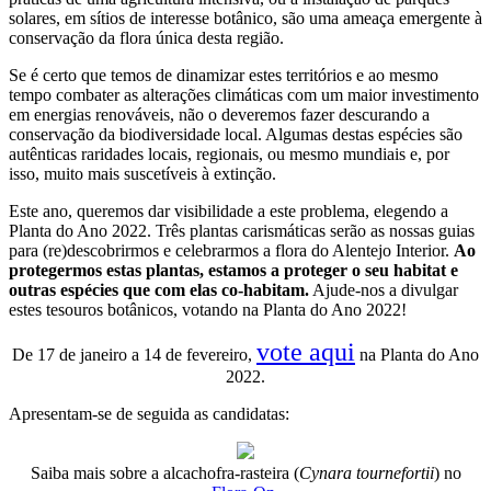
solares, em sítios de interesse botânico, são uma ameaça emergente à
conservação da flora única desta região.
Se é certo que temos de dinamizar estes territórios e ao mesmo
tempo combater as alterações climáticas com um maior investimento
em energias renováveis, não o deveremos fazer descurando a
conservação da biodiversidade local. Algumas destas espécies são
autênticas raridades locais, regionais, ou mesmo mundiais e, por
isso, muito mais suscetíveis à extinção.
Este ano, queremos dar visibilidade a este problema, elegendo a
Planta do Ano 2022. Três plantas carismáticas serão as nossas guias
para (re)descobrirmos e celebrarmos a flora do Alentejo Interior.
Ao
protegermos estas plantas, estamos a proteger o seu habitat e
outras espécies que com elas co-habitam.
Ajude-nos a divulgar
estes tesouros botânicos, votando na Planta do Ano 2022!
vote aqui
De 17 de janeiro a 14 de fevereiro,
na Planta do Ano
2022.
Apresentam-se de seguida as candidatas:
Saiba mais sobre a alcachofra-rasteira (
Cynara tournefortii
) no