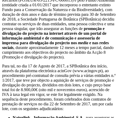
Recursos (POSEUR-03-2215-FC-000013) e pelo Fundo Ambiental
(entidade criada a 01/01/2017 que incorporou o entretanto extinto
Fundo para a Conservação da Natureza e da Biodiversidade), com
duração de dois anos e data de término prevista para 30 de Setembro
de 2018, a Sociedade Portuguesa de Botânica (SPBotânica) decidiu
contratar os serviços de duas entidades, uma pessoa colectiva e uma
pessoa singular, que irão assegurar as funções de
promoção e
divulgação do projecto na internet através de um portal de
informação ambiental e de comunicação e assessoria de
imprensa para divulgação do projecto nos
media
e nas redes
sociais
, durante aproximadamente 12 meses a tempo parcial, dando
cumprimento aos objectivos do projecto no âmbito da Acção 8
(Promoção e divulgação do projecto).
Para tal, no dia 17 de Agosto de 2017, a SPBotânica deu início,
através da plataforma electrónica acinGov (www.acingov.pt), ao
procedimento pré-contratual de consulta prévia a várias entidades n.º
1/2017, que teve por objecto a aquisição de serviços de promoção e
divulgação do projecto, divididos em dois lotes, e cujo preço base
total foi de 8.900,00€ (oito mil e novecentos euros), acrescido de
IVA à taxa legal em vigor, se este for legalmente exigido. Na
sequência deste procedimento, foram celebrados dois contratos de
prestação de serviços no dia 22 de Setembro de 2017, um por cada
lote, com os seguintes adjudicatários:
Naturlink - Informação Ambiental, S.A.
, para assegurar as