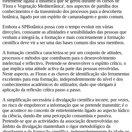
fortemente ligada à dinâmica que se gerou durante os cursos de
'Flora e Vegetação Mediterrânica', nos aspectos de partilha dos
conhecimentos e da transmissão dos processos para a descoberta
botânica, ligado por um espírito de camaradagem e gosto comum.
Embora a SPBotânica possa com o tempo evoluir em várias
direcções, consoante as afinidades e sensibilidades das pessoas que
venham a integrá-la, a formação e mais concretamente a formação
científica deve vir a ser uma das bases comuns dos seus membros.
A formação científica caracteriza-se por um conjunto de atitudes,
processos e métodos que contribuem para o desenvolvimento
intelectual e reflectivo. Pretende-se desenvolver o espírito crítico, o
que implica uma atitude activa da parte das pessoas envolvidas.
Neste aspecto, as Floras e as chaves de identificação são ferramentas
excelentes para esta formação, independentemente do nível e dos
conhecimentos académicos do utilizador, dado que obrigam à
aplicação da reflexão crítica passo a passo.
A simplificação necessária à divulgação científica incorre, por vezes,
no risco de empobrecer a informação que se pretende transmitir; é o
que acontece no conceito de entretenimento ligado ao aspecto lúdico
da ciência, dando-lhe uma percepção consumista e passiva.
Pretende-se que as actividades da associação desenvolvidas no
âmbito da divulgação mantenham o rigor metodológico da
abordagem e da formação científica, independentemente da idade ou