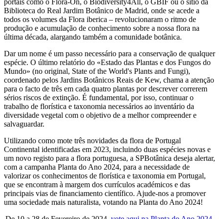
portais como o Flora-On, o Biodiversity4All, o GBIF ou o sítio da
Biblioteca do Real Jardim Botânico de Madrid, onde se acede a
todos os volumes da Flora iberica – revolucionaram o ritmo de
produção e acumulação de conhecimento sobre a nossa flora na
última década, alargando também a comunidade botânica.
Dar um nome é um passo necessário para a conservação de qualquer
espécie. O último relatório do «Estado das Plantas e dos Fungos do
Mundo» (no original, State of the World's Plants and Fungi),
coordenado pelos Jardins Botânicos Reais de Kew, chama a atenção
para o facto de três em cada quatro plantas por descrever correrem
sérios riscos de extinção. É fundamental, por isso, continuar o
trabalho de florística e taxonomia necessários ao inventário da
diversidade vegetal com o objetivo de a melhor compreender e
salvaguardar.
Utilizando como mote três novidades da flora de Portugal
Continental identificadas em 2023, incluindo duas espécies novas e
um novo registo para a flora portuguesa, a SPBotânica deseja alertar,
com a campanha Planta do Ano 2024, para a necessidade de
valorizar os conhecimentos de florística e taxonomia em Portugal,
que se encontram à margem dos currículos académicos e das
principais vias de financiamento científico. Ajude-nos a promover
uma sociedade mais naturalista, votando na Planta do Ano 2024!
De 10 a 28 de Fevereiro de 2024,
vote aqui na Planta do Ano 2024
.