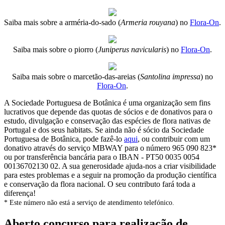
Saiba mais sobre a arméria-do-sado (
Armeria rouyana
) no
Flora-On
.
Saiba mais sobre o piorro (
Juniperus navicularis
) no
Flora-On
.
Saiba mais sobre o marcetão-das-areias (
Santolina impressa
) no
Flora-On
.
A Sociedade Portuguesa de Botânica é uma organização sem fins
lucrativos que depende das quotas de sócios e de donativos para o
estudo, divulgação e conservação das espécies de flora nativas de
Portugal e dos seus habitats. Se ainda não é sócio da Sociedade
Portuguesa de Botânica, pode fazê-lo
aqui
, ou contribuir com um
donativo através do serviço MBWAY para o número 965 090 823*
ou por transferência bancária para o IBAN - PT50 0035 0054
00136702130 02. A sua generosidade ajuda-nos a criar visibilidade
para estes problemas e a seguir na promoção da produção científica
e conservação da flora nacional. O seu contributo fará toda a
diferença!
* Este número não está a serviço de atendimento telefónico.
Aberto concurso para realização de