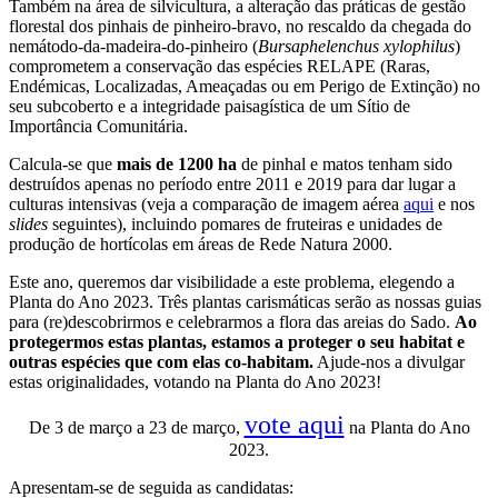
Também na área de silvicultura, a alteração das práticas de gestão
florestal dos pinhais de pinheiro-bravo, no rescaldo da chegada do
nemátodo-da-madeira-do-pinheiro (
Bursaphelenchus xylophilus
)
comprometem a conservação das espécies RELAPE (Raras,
Endémicas, Localizadas, Ameaçadas ou em Perigo de Extinção) no
seu subcoberto e a integridade paisagística de um Sítio de
Importância Comunitária.
Calcula-se que
mais de 1200 ha
de pinhal e matos tenham sido
destruídos apenas no período entre 2011 e 2019 para dar lugar a
culturas intensivas (veja a comparação de imagem aérea
aqui
e nos
slides
seguintes), incluindo pomares de fruteiras e unidades de
produção de hortícolas em áreas de Rede Natura 2000.
Este ano, queremos dar visibilidade a este problema, elegendo a
Planta do Ano 2023. Três plantas carismáticas serão as nossas guias
para (re)descobrirmos e celebrarmos a flora das areias do Sado.
Ao
protegermos estas plantas, estamos a proteger o seu habitat e
outras espécies que com elas co-habitam.
Ajude-nos a divulgar
estas originalidades, votando na Planta do Ano 2023!
vote aqui
De 3 de março a 23 de março,
na Planta do Ano
2023.
Apresentam-se de seguida as candidatas: