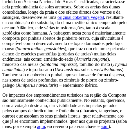
incluída no Sistema Nacional de Áreas Classificadas, caracteriza-se
pela predominância de solos arenosos. Sobre as areias das dunas
consolidadas, longe da praia e dos efeitos diretos dos ventos e da
salsugem, desenvolve-se uma
original cobertura vegetal
, resultante
da combinação do substrato, do clima mediterrânico temperado pelo
oceano Atlântico, e de várias transformações, tanto à escala
geológica como humana. A paisagem nesta zona é maioritariamente
composta por pinhais abertos de pinheiro-bravo, cuja silvicultura é
compatível com o desenvolvimento de tojais dominados pelo tojo-
manso (
Stauracanthus genistoides
), que traz com ele um espetacular
elenco de espécies psamófilas (próprias de areias) muitas delas
endémicas, tais como: arméria-do-sado (
Armeria rouyana
),
marcetão-das-areias (
Santolina impressa
), tomilho-do-mato (
Thymus
capitellatus
) e tojo-do-sado (
Ulex australis
subsp.
welwitschianus
).
Também sob o coberto do pinhal, apresentam-se de forma dispersa,
nas zonas de areias profundas, os zimbrais de piorro ou zimbro-
galego (
Juniperus navicularis
) – endemismo ibérico.
Os impactos dos empreendimentos turísticos na região da Comporta
são minimamente conhecidos publicamente. No entanto, queremos,
com a votação deste ano, dar visibilidade aos impactos gerados
pelos campos de horticultura e fruticultura (abacates, tangerinas, e
outros) que assolam os seus pinhais litorais, quer relativamente aos
que já se encontram implementados, quer aos que se projetam (saiba
mais, por exemplo
aqui
, escrevendo palavras-chave e
aqui
).